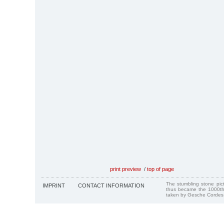
print preview
/
top of page
The stumbling stone pi
IMPRINT
CONTACT INFORMATION
thus became the 1000th
taken by Gesche Cordes