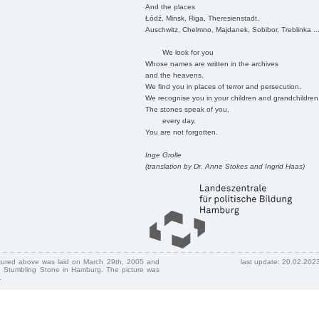
And the places
Łódź, Minsk, Riga, Theresienstadt,
Auschwitz, Chelmno, Majdanek, Sobibor, Treblinka ..
We look for you
Whose names are written in the archives
and the heavens.
We find you in places of terror and persecution.
We recognise you in your children and grandchildren
The stones speak of you,
every day.
You are not forgotten.
Inge Grolle
(translation by Dr. Anne Stokes and Ingrid Haas)
ctured above was laid on March 29th, 2005 and
last update: 20.02.202
 Stumbling Stone in Hamburg. The picture was
.