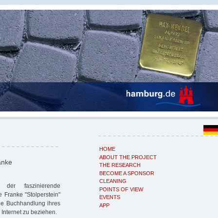
HOME
ABOUT THE PROJECT
anke
THE RESEARCH
BECOME A SPONSOR
CLEANING
der faszinierende
POINTS OF VIEW
 Franke "Stolperstein"
EVENTS
ie Buchhandlung ihres
APP
 Internet zu beziehen.