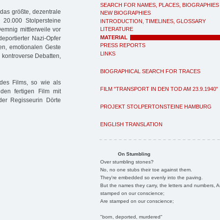
SEARCH FOR NAMES, PLACES, BIOGRAPHIES
das größte, dezentrale
NEW BIOGRAPHIES
 20.000 Stolpersteine
INTRODUCTION, TIMELINES, GLOSSARY
emnig mittlerweile vor
LITERATURE
MATERIAL
eportierter Nazi-Opfer
PRESS REPORTS
hen, emotionalen Geste
LINKS
l kontroverse Debatten,
BIOGRAPHICAL SEARCH FOR TRACES
des Films, so wie als
FILM "TRANSPORT IN DEN TOD AM 23.9.1940"
den fertigen Film mit
er Regisseurin Dörte
PROJEKT STOLPERTONSTEINE HAMBURG
ENGLISH TRANSLATION
On Stumbling
Over stumbling stones?
No, no one stubs their toe against them.
They're embedded so evenly into the paving.
But the names they carry, the letters and numbers, A
stamped on our conscience;
Are stamped on our conscience;
"born, deported, murdered"