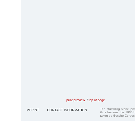
print preview
/
top of page
The stumbling stone pi
IMPRINT
CONTACT INFORMATION
thus became the 1000th
taken by Gesche Cordes