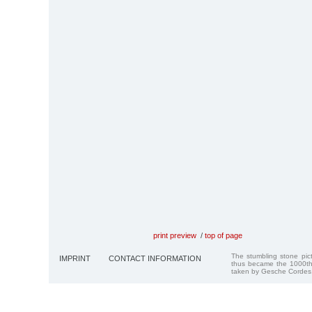
print preview
/
top of page
The stumbling stone pi
IMPRINT
CONTACT INFORMATION
thus became the 1000th
taken by Gesche Cordes