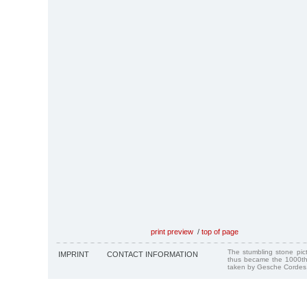
print preview
/
top of page
The stumbling stone pi
IMPRINT
CONTACT INFORMATION
thus became the 1000th
taken by Gesche Cordes