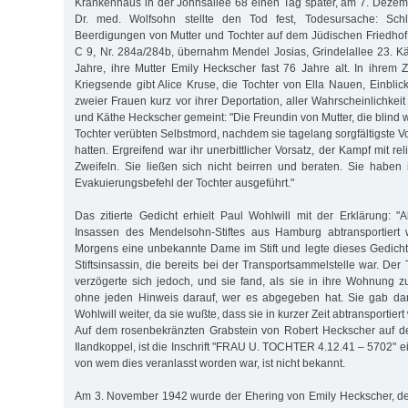
Krankenhaus in der Johnsallee 68 einen Tag später, am 7. Deze
Dr. med. Wolfsohn stellte den Tod fest, Todesursache: Schlaf
Beerdigungen von Mutter und Tochter auf dem Jüdischen Friedhof
C 9, Nr. 284a/284b, übernahm Mendel Josias, Grindelallee 23. 
Jahre, ihre Mutter Emily Heckscher fast 76 Jahre alt. In ihrem 
Kriegsende gibt Alice Kruse, die Tochter von Ella Nauen, Einblic
zweier Frauen kurz vor ihrer Deportation, aller Wahrscheinlichkei
und Käthe Heckscher gemeint: "Die Freundin von Mutter, die blind w
Tochter verübten Selbstmord, nachdem sie tagelang sorgfältigste V
hatten. Ergreifend war ihr unerbittlicher Vorsatz, der Kampf mit 
Zweifeln. Sie ließen sich nicht beirren und beraten. Sie habe
Evakuierungsbefehl der Tochter ausgeführt."
Das zitierte Gedicht erhielt Paul Wohlwill mit der Erklärung: "A
Insassen des Mendelsohn-Stiftes aus Hamburg abtransportiert 
Morgens eine unbekannte Dame im Stift und legte dieses Gedich
Stiftsinsassin, die bereits bei der Transportsammelstelle war. De
verzögerte sich jedoch, und sie fand, als sie in ihre Wohnung 
ohne jeden Hinweis darauf, wer es abgegeben hat. Sie gab da
Wohlwill weiter, da sie wußte, dass sie in kurzer Zeit abtransportiert
Auf dem rosenbekränzten Grabstein von Robert Heckscher auf d
Ilandkoppel, ist die Inschrift "FRAU U. TOCHTER 4.12.41 – 5702" 
von wem dies veranlasst worden war, ist nicht bekannt.
Am 3. November 1942 wurde der Ehering von Emily Heckscher, de