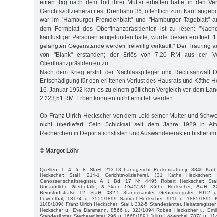
einen Tag nach dem Tod ihrer Mutter erhalten hatte, in den Ve
Gerichtsvollzieheramtes, Drehbahn 36, öffentlich zum Kauf angebo
war im "Hamburger Fremdenblatt" und "Hamburger Tageblatt" a
dem Formblatt des Oberfinanzpräsidenten ist zu lesen: "Nach
kauflustiger Personen eingefunden hatte, wurde diesen eröffnet: 1
gelangten Gegenstände werden freiwillig verkauft." Der Trauring 
von "Blank" erstanden; der Erlös von 7,20 RM aus der Ver
Oberfinanzpräsidenten zu.
Nach dem Krieg erstritt der Nachlasspfleger und Rechtsanwalt 
Entschädigung für den erlittenen Verlust des Hausrats und Käthe 
16. Januar 1952 kam es zu einem gütlichen Vergleich vor dem La
2.223,51 RM. Erben konnten nicht ermittelt werden.
Ob Franz Ulrich Heckscher von dem Leid seiner Mutter und Schwest
nicht überliefert. Sein Schicksal seit dem Jahre 1929 in Al
Recherchen in Deportationslisten und Auswandererakten bisher im
© Margot Löhr
Quellen: 1; 4; 5; 8; StaH, 213-13 Landgericht Rückerstattung, 3340 Kät
Heckscher; StaH, 214-1 Gerichtsvollzieherei, 331 Käthe Heckscher; 
Genossenschaftsregister, A 1 Bd. 17 Nr. 4495 Robert Heckscher; StaH
Unnatürliche Sterbefälle, 3 Akten 1942/131 Käthe Heckscher; StaH, 3
Bernstorffstraße 12; StaH, 332-5 Standesämter, Geburtsregister, 8912 
Löwenthal, 13174 u. 2555/1899 Samuel Heckscher, 9111 u. 1885/1895 K
1108/1898 Franz Ulrich Heckscher; StaH, 332-5 Standesämter, Heiratsregiste
Heckscher u. Eva Dammann, 8566 u. 322/1894 Robert Heckscher u. Emil
Standesämter, Sterberegister, 296 u. 1668/1891 Julius Löwenthal, 7878 u. 1