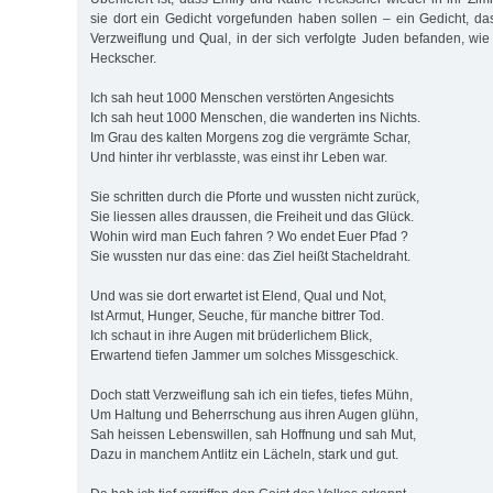
sie dort ein Gedicht vorgefunden haben sollen – ein Gedicht, da
Verzweiflung und Qual, in der sich verfolgte Juden befanden, wi
Heckscher.
Ich sah heut 1000 Menschen verstörten Angesichts
Ich sah heut 1000 Menschen, die wanderten ins Nichts.
Im Grau des kalten Morgens zog die vergrämte Schar,
Und hinter ihr verblasste, was einst ihr Leben war.
Sie schritten durch die Pforte und wussten nicht zurück,
Sie liessen alles draussen, die Freiheit und das Glück.
Wohin wird man Euch fahren ? Wo endet Euer Pfad ?
Sie wussten nur das eine: das Ziel heißt Stacheldraht.
Und was sie dort erwartet ist Elend, Qual und Not,
Ist Armut, Hunger, Seuche, für manche bittrer Tod.
Ich schaut in ihre Augen mit brüderlichem Blick,
Erwartend tiefen Jammer um solches Missgeschick.
Doch statt Verzweiflung sah ich ein tiefes, tiefes Mühn,
Um Haltung und Beherrschung aus ihren Augen glühn,
Sah heissen Lebenswillen, sah Hoffnung und sah Mut,
Dazu in manchem Antlitz ein Lächeln, stark und gut.