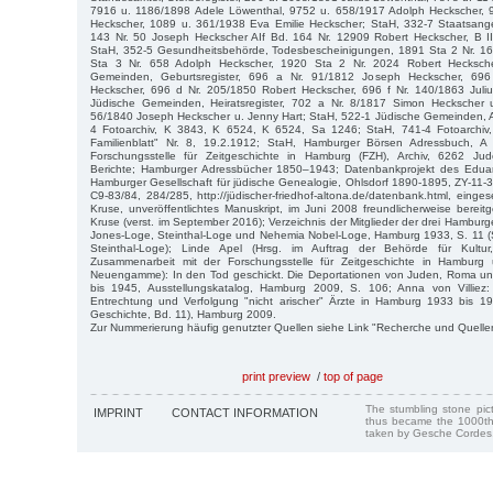
7916 u. 1186/1898 Adele Löwenthal, 9752 u. 658/1917 Adolph Heckscher, 
Heckscher, 1089 u. 361/1938 Eva Emilie Heckscher; StaH, 332-7 Staatsangeh
143 Nr. 50 Joseph Heckscher AIf Bd. 164 Nr. 12909 Robert Heckscher, B I
StaH, 352-5 Gesundheitsbehörde, Todesbescheinigungen, 1891 Sta 2 Nr. 16
Sta 3 Nr. 658 Adolph Heckscher, 1920 Sta 2 Nr. 2024 Robert Hecksche
Gemeinden, Geburtsregister, 696 a Nr. 91/1812 Joseph Heckscher, 696
Heckscher, 696 d Nr. 205/1850 Robert Heckscher, 696 f Nr. 140/1863 Juli
Jüdische Gemeinden, Heiratsregister, 702 a Nr. 8/1817 Simon Heckscher 
56/1840 Joseph Heckscher u. Jenny Hart; StaH, 522-1 Jüdische Gemeinden, A
4 Fotoarchiv, K 3843, K 6524, K 6524, Sa 1246; StaH, 741-4 Fotoarchiv, 
Familienblatt" Nr. 8, 19.2.1912; StaH, Hamburger Börsen Adressbuch, A
Forschungsstelle für Zeitgeschichte in Hamburg (FZH), Archiv, 6262 Ju
Berichte; Hamburger Adressbücher 1850–1943; Datenbankprojekt des Eduar
Hamburger Gesellschaft für jüdische Genealogie, Ohlsdorf 1890-1895, ZY-11
C9-83/84, 284/285, http://jüdischer-friedhof-altona.de/datenbank.html, einge
Kruse, unveröffentlichtes Manuskript, im Juni 2008 freundlicherweise bereitg
Kruse (verst. im September 2016); Verzeichnis der Mitglieder der drei Hambur
Jones-Loge, Steinthal-Loge und Nehemia Nobel-Loge, Hamburg 1933, S. 11 (
Steinthal-Loge); Linde Apel (Hrsg. im Auftrag der Behörde für Kultu
Zusammenarbeit mit der Forschungsstelle für Zeitgeschichte in Hamburg
Neuengamme): In den Tod geschickt. Die Deportationen von Juden, Roma u
bis 1945, Ausstellungskatalog, Hamburg 2009, S. 106; Anna von Villiez: M
Entrechtung und Verfolgung "nicht arischer" Ärzte in Hamburg 1933 bis 19
Geschichte, Bd. 11), Hamburg 2009.
Zur Nummerierung häufig genutzter Quellen siehe Link "Recherche und Quelle
print preview
/
top of page
The stumbling stone pi
IMPRINT
CONTACT INFORMATION
thus became the 1000th
taken by Gesche Cordes