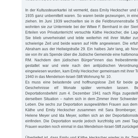
In der Kultussteuerkartei ist vermerkt, dass Emily Heckscher und 
1935 ganz unbemittelt waren. So waren beide gezwungen, in ein
ziehen. Im Juni 1939 wechselten sie in die Feldbrunnenstraße 
wohnten sie zur Untermiete bei der Witwe F. Bernhard in der Sier
Erteilen von Privatunterricht versuchte Käthe Heckscher, die La
Sie blieb unverheiratet und lebte weiterhin mit ihrer Mutter 
schwierige Zeit und beide waren auf Hilfe angewiesen. Die erfu
Abraham aus der Heilwigstraße 29. Ein halbes Jahr lang, ab N
sie von ihr als Spende über die Jüdische Gemeinde eine halbmonat
RM. Nachdem den jüdischen Bürger*innen das freibestimmt
gestattet war und viele nach den antijüdischen Verordnun
eingewiesen wurden, kam Emily Heckscher gemeinsam mit ihrer T
1940 in das Mendelson-Israel-Stift Wohnung Nr. 10.
Es muss eine belastende und hoffnungslose Zeit für beide g
Geschehnisse elf Monate später vermuten lassen. 
Deportationsbefehl zum 4. Dezember 1941 nach Riga zugestellt.
derselben Situation – nahm sich in dem Zimmer ihrer Schwester
Leben. Die sechs zur Deportation ausgewählten Frauen aus dem M
Käthe und Emily Heckscher zusammen mit Sara Bromberger, 
Helene Meyer und Ida Meyer, sollten sich an der Deportationss
einfinden. Die Deportation wurde jedoch kurzfristig um zwei T
Frauen wurden noch einmal in das Mendelson-Israel-Stift zurückge
Überliefert ist, dass Emily und Käthe Heckscher wieder in ihr Zi