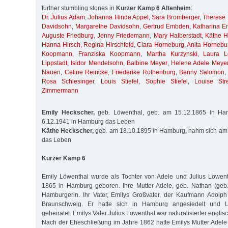
further stumbling stones in
Kurzer Kamp 6 Altenheim
:
Dr. Julius Adam
,
Johanna Hinda Appel
,
Sara Bromberger
,
Therese
Davidsohn
,
Margarethe Davidsohn
,
Gertrud Embden
,
Katharina 
Auguste Friedburg
,
Jenny Friedemann
,
Mary Halberstadt
,
Käthe H
Hanna Hirsch
,
Regina Hirschfeld
,
Clara Horneburg
,
Anita Hornebu
Koopmann
,
Franziska Koopmann
,
Martha Kurzynski
,
Laura L
Lippstadt
,
Isidor Mendelsohn
,
Balbine Meyer
,
Helene Adele Meye
Nauen
,
Celine Reincke
,
Friederike Rothenburg
,
Benny Salomon
Rosa Schlesinger
,
Louis Stiefel
,
Sophie Stiefel
,
Louise Stre
Zimmermann
Emily Heckscher,
geb. Löwenthal, geb. am 15.12.1865 in Ha
6.12.1941 in Hamburg das Leben
Käthe Heckscher,
geb. am 18.10.1895 in Hamburg, nahm sich am
das Leben
Kurzer Kamp 6
Emily Löwenthal wurde als Tochter von Adele und Julius Löwe
1865 in Hamburg geboren. Ihre Mutter Adele, geb. Nathan (geb.
Hamburgerin. Ihr Vater, Emilys Großvater, der Kaufmann Adolp
Braunschweig. Er hatte sich in Hamburg angesiedelt und L
geheiratet. Emilys Vater Julius Löwenthal war naturalisierter engli
Nach der Eheschließung im Jahre 1862 hatte Emilys Mutter Adele