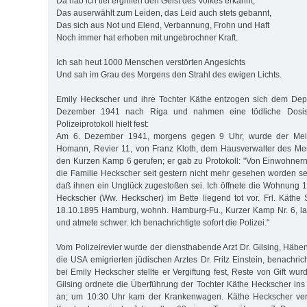
Da hab ich tief ergriffen den Geist des Volkes erkannt,
Das auserwählt zum Leiden, das Leid auch stets gebannt,
Das sich aus Not und Elend, Verbannung, Frohn und Haft
Noch immer hat erhoben mit ungebrochner Kraft.
Ich sah heut 1000 Menschen verstörten Angesichts
Und sah im Grau des Morgens den Strahl des ewigen Lichts.
Emily Heckscher und ihre Tochter Käthe entzogen sich dem Depo
Dezember 1941 nach Riga und nahmen eine tödliche Dosis S
Polizeiprotokoll hielt fest:
Am 6. Dezember 1941, morgens gegen 9 Uhr, wurde der Meist
Homann, Revier 11, von Franz Kloth, dem Hausverwalter des Mende
den Kurzen Kamp 6 gerufen; er gab zu Protokoll: "Von Einwohnern 
die Familie Heckscher seit gestern nicht mehr gesehen worden sei
daß ihnen ein Unglück zugestoßen sei. Ich öffnete die Wohnung 1
Heckscher (Ww. Heckscher) im Bette liegend tot vor. Frl. Käthe
18.10.1895 Hamburg, wohnh. Hamburg-Fu., Kurzer Kamp Nr. 6, la
und atmete schwer. Ich benachrichtigte sofort die Polizei."
Vom Polizeirevier wurde der diensthabende Arzt Dr. Gilsing, Häbe
die USA emigrierten jüdischen Arztes Dr. Fritz Einstein, benachric
bei Emily Heckscher stellte er Vergiftung fest, Reste von Gift wur
Gilsing ordnete die Überführung der Tochter Käthe Heckscher in
an; um 10:30 Uhr kam der Krankenwagen. Käthe Heckscher verst