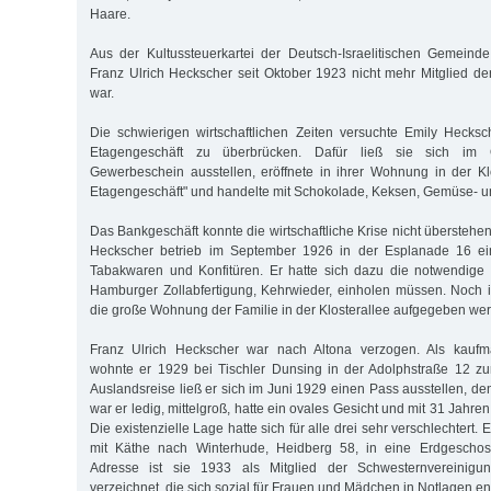
Haare.
Aus der Kultussteuerkartei der Deutsch-Israelitischen Gemeind
Franz Ulrich Heckscher seit Oktober 1923 nicht mehr Mitglied 
war.
Die schwierigen wirtschaftlichen Zeiten versuchte Emily Hecks
Etagengeschäft zu überbrücken. Dafür ließ sie sich im
Gewerbeschein ausstellen, eröffnete in ihrer Wohnung in der Klo
Etagengeschäft" und handelte mit Schokolade, Keksen, Gemüse- u
Das Bankgeschäft konnte die wirtschaftliche Krise nicht überstehen
Heckscher betrieb im September 1926 in der Esplanade 16 ein
Tabakwaren und Konfitüren. Er hatte sich dazu die notwendig
Hamburger Zollabfertigung, Kehrwieder, einholen müssen. Noch 
die große Wohnung der Familie in der Klosterallee aufgegeben we
Franz Ulrich Heckscher war nach Altona verzogen. Als kaufmä
wohnte er 1929 bei Tischler Dunsing in der Adolphstraße 12 zu
Auslandsreise ließ er sich im Juni 1929 einen Pass ausstellen, d
war er ledig, mittelgroß, hatte ein ovales Gesicht und mit 31 Jahr
Die existenzielle Lage hatte sich für alle drei sehr verschlechtert
mit Käthe nach Winterhude, Heidberg 58, in eine Erdgeschos
Adresse ist sie 1933 als Mitglied der Schwesternvereinigun
verzeichnet, die sich sozial für Frauen und Mädchen in Notlagen en