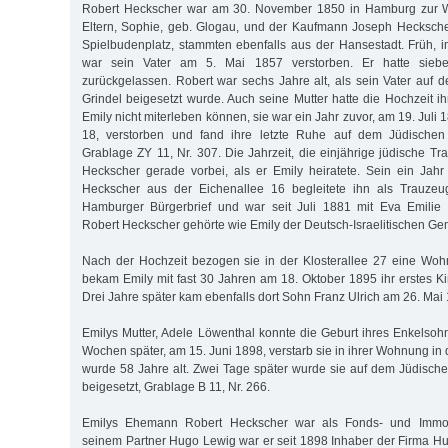
Robert Heckscher war am 30. November 1850 in Hamburg zur 
Eltern, Sophie, geb. Glogau, und der Kaufmann Joseph Hecksche
Spielbudenplatz, stammten ebenfalls aus der Hansestadt. Früh, i
war sein Vater am 5. Mai 1857 verstorben. Er hatte sieb
zurückgelassen. Robert war sechs Jahre alt, als sein Vater auf 
Grindel beigesetzt wurde. Auch seine Mutter hatte die Hochzeit i
Emily nicht miterleben können, sie war ein Jahr zuvor, am 19. Juli
18, verstorben und fand ihre letzte Ruhe auf dem Jüdischen 
Grablage ZY 11, Nr. 307. Die Jahrzeit, die einjährige jüdische Tra
Heckscher gerade vorbei, als er Emily heiratete. Sein ein Jahr
Heckscher aus der Eichenallee 16 begleitete ihn als Trauzeu
Hamburger Bürgerbrief und war seit Juli 1881 mit Eva Emilie
Robert Heckscher gehörte wie Emily der Deutsch-Israelitischen Ge
Nach der Hochzeit bezogen sie in der Klosterallee 27 eine Woh
bekam Emily mit fast 30 Jahren am 18. Oktober 1895 ihr erstes Ki
Drei Jahre später kam ebenfalls dort Sohn Franz Ulrich am 26. Mai 
Emilys Mutter, Adele Löwenthal konnte die Geburt ihres Enkelsoh
Wochen später, am 15. Juni 1898, verstarb sie in ihrer Wohnung in 
wurde 58 Jahre alt. Zwei Tage später wurde sie auf dem Jüdische
beigesetzt, Grablage B 11, Nr. 266.
Emilys Ehemann Robert Heckscher war als Fonds- und Immobil
seinem Partner Hugo Lewig war er seit 1898 Inhaber der Firma 