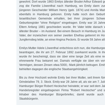
gewohnt. Dort wurde 1863 Emilys ältester Bruder Arthur Edward g
zog die Familie Löwenthal nach Hamburg, wo Emily dann zur
jüngeren Geschwister William Henry (geb. 1874) und Annita Mar
ebenfalls in Hamburg geboren. Emily hatte noch den Geburt
Israelitischen Gemeinde erhalten, bei ihrer jüngeren Schw
Geburtsregister "ohne Religion" eingetragen. Emily war 16 Jahre 
Eltern Anfang 1881 geschieden wurde. Ihr Vater lebte danach 
ältester Bruder – im Ausland. Bei einem Besuch in Hamburg im Jul
Vater, der inzwischen von seiner zweiten Ehefrau getrennt im 
Jungfernstieg lebte, an einer Angina Pectoris. Er wurde 59 Jahre alt
Emilys Mutter Adele Löwenthal entschloss sich nun, die Hamburger
beantragen, die ihr am 27. Februar 1892 zuerkannt wurde. In 
wurde ihr bescheinigt, dass sie über eine lange Zeit als eine r
ehrenwerte Frau bekannt sei. Damals verfügte sie über ein von
Vermögen, dessen Zinsen etwa 5000,- Mark jährlich betrugen. Emil
behielten dagegen die englische Staatsangehörigkeit.
Bis zu ihrer Hochzeit wohnte Emily bei ihrer Mutter, seit ihrem fü
Grindelallee 79, 3. Stock. Emily war 28 Jahre alt, als sie am 7. Ju
Hamburger Bürger Robert Heckscher heiratete; er war seit dem Ja
Handelsregister eingetragenen Firma "Robert Heckscher" und 
Inhaber des Hamburger Bürgerbriefes; damit wurde auch
Staatsbürgerin.