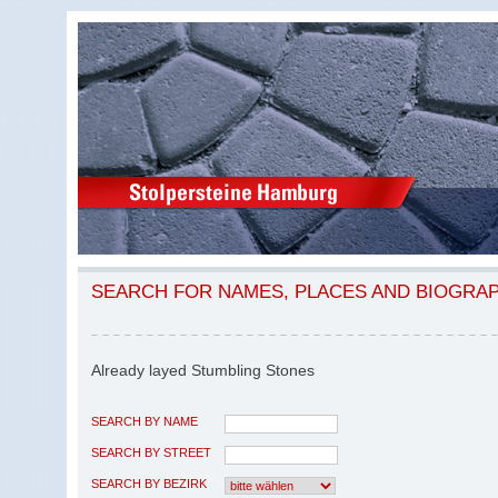
SEARCH FOR NAMES, PLACES AND BIOGRA
Already layed Stumbling Stones
SEARCH BY NAME
SEARCH BY STREET
SEARCH BY BEZIRK