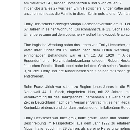
am Neuer Wall 41, mit den Börsensitzen a und b vor Pfeiler 62.
In der Klosterallee 27 wuchsen Emily Heckschers Kinder Käthe und F
anzunehmen, dass die Familie in dieser Zeit in gutsituierten Verhält
Emily Heckschers Schwager Adolph Heckscher verstarb am 20. Feb
67 Jahren in seiner Wohnung, Curschmannstraße 13. Sechs Tage 
Urnenbeisetzung auf dem Jüdischen Friedhof Ilandkoppel, Grablage
Eine tragische Wendung nahm das Leben von Emily Heckscher, al
Vater ihrer Kinder mit 69 Jahren nach dem Ersten Weltkrieg 
einmonatigen Behandlung war er am 12. Juli 1920 im Allg
Eppendorf einer Herzmuskelerkrankung erlegen. Robert Hec
Jüdischen Friedhof Ilandkoppel nahe bei dem Grab seines Bruders
9, Nr. 285. Emily und ihre Kinder hatten sich für einen mit Rosen
entschieden.
Sohn Franz Ulrich war schon zu Beginn jenes Jahres in die F
Neuerwall 44, 1. Stock, eingetreten. Nun, mit 22 Jahren, mu
Verantwortung für das Bankgeschäft übernehmen. Es war eine wir
Zeit in Deutschland nach dem Versailler Vertrag mit seinen Repa
Konjunktureinbruch und der damit verbundenen inflationären Geld
Emily Heckscher war mittelgroß, hatte graue Haare und braune
Beschreibung im Passprotokoll aus dem Jahr 1922 zu erfahren i
Mutter, hatte jedoch mit 29 Jahren, als sie eine Reise unternehm