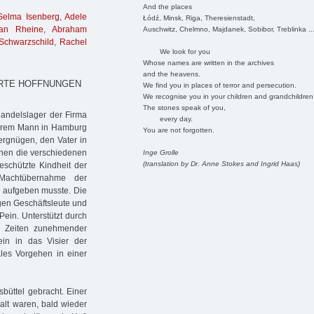
And the places
Selma Isenberg
,
Adele
Łódź, Minsk, Riga, Theresienstadt,
an Rheine
,
Abraham
Auschwitz, Chelmno, Majdanek, Sobibor, Treblinka ..
 Schwarzschild
,
Rachel
We look for you
Whose names are written in the archives
and the heavens.
ÖRTE HOFFNUNGEN
We find you in places of terror and persecution.
We recognise you in your children and grandchildren
The stones speak of you,
andelslager der Firma
every day.
t ihrem Mann in Hamburg
You are not forgotten.
ergnügen, den Vater in
hnen die verschiedenen
Inge Grolle
(translation by Dr. Anne Stokes and Ingrid Haas)
eschützte Kindheit der
Machtübernahme der
n aufgeben musste. Die
gen Geschäftsleute und
ein. Unterstützt durch
n Zeiten zunehmender
ein in das Visier der
ales Vorgehen in einer
sbüttel gebracht. Einer
alt waren, bald wieder