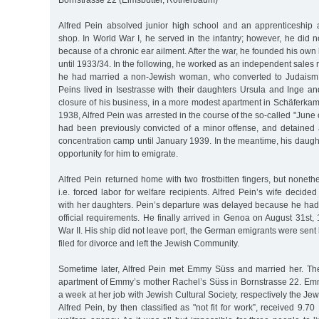
Alfred Pein absolved junior high school and an apprenticeship 
shop. In World War I, he served in the infantry; however, he did no
because of a chronic ear ailment. After the war, he founded his own
until 1933/34. In the following, he worked as an independent sales 
he had married a non-Jewish woman, who converted to Judaism a
Peins lived in Isestrasse with their daughters Ursula and Inge and 
closure of his business, in a more modest apartment in Schäferka
1938, Alfred Pein was arrested in the course of the so-called "June
had been previously convicted of a minor offense, and detaine
concentration camp until January 1939. In the meantime, his daught
opportunity for him to emigrate.
Alfred Pein returned home with two frostbitten fingers, but nonethe
i.e. forced labor for welfare recipients. Alfred Pein’s wife decid
with her daughters. Pein’s departure was delayed because he had tro
official requirements. He finally arrived in Genoa on August 31st,
War II. His ship did not leave port, the German emigrants were sent 
filed for divorce and left the Jewish Community.
Sometime later, Alfred Pein met Emmy Süss and married her. Th
apartment of Emmy’s mother Rachel’s Süss in Bornstrasse 22. E
a week at her job with Jewish Cultural Society, respectively the 
Alfred Pein, by then classified as "not fit for work”, received 9.