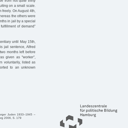
ve from not quite thirty
iting on a small scale.
m freely. On August 4th,
Whereas the others were
ths in jail by a special
fulfillment of demand”
entiary until May 15th,
 jail sentence, Alfred
 two months left before
was given as "worker”,
 voluntarily, listed as
ported to an unknown
burger Juden 1933–1945 –
urg 2006, S. 179