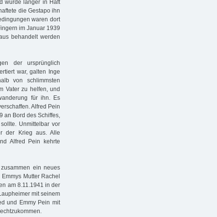
nd wurde länger in Haft
haftete die Gestapo ihn
bedingungen waren dort
 Fingern im Januar 1939
aus behandelt werden
en der ursprünglich
rtiert war, galten Inge
halb von schlimmsten
m Vater zu helfen, und
wanderung für ihn. Es
erschaffen. Alfred Pein
9 an Bord des Schiffes,
sollte. Unmittelbar vor
 der Krieg aus. Alle
und Alfred Pein kehrte
hr zusammen ein neues
u Emmys Mutter Rachel
en am 8.11.1941 in der
Laupheimer mit seinem
fred und Emmy Pein mit
zurechtzukommen.