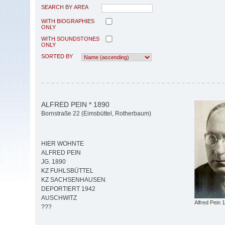
SEARCH BY AREA
WITH BIOGRAPHIES
ONLY
WITH SOUNDSTONES
ONLY
SORTED BY
ALFRED PEIN * 1890
Bornstraße 22 (Eimsbüttel, Rotherbaum)
HIER WOHNTE
ALFRED PEIN
JG. 1890
KZ FUHLSBÜTTEL
KZ SACHSENHAUSEN
DEPORTIERT 1942
AUSCHWITZ
Alfred Pein 
???