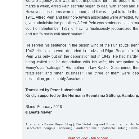
welfare agency. As it was all but impossible for three people to li
marks a week, Alfred Pein secretly began to deal with shoes and su
However, these items were rationed, and it was illegal to trade the
1941, Alfred Pein and four non-Jewish associates were arrested. 
given administrative penalties, Alfred Pein was sentenced to ten mon
court on September 18th for having "maliciously jeopardized the 
and run "a really evil black market.”
He served his sentence in the prison wing of the Fuhlsbüttel penit
1942. His sisters were deported to Lodz and Riga. Because of his
Pein was only put on the deportation list in 1942. He had hardly
being called up for deportation with his wife; his occupation 
Emmy’s as "salesgirl”. His mother-in-law Rachel Süss joined them
"stateless” and "linen business.” The three of them were de
destination, presumably Auschwitz.
Translated by Peter Hubschmid
Kindly supported by the Hermann Reemtsma Stiftung, Hamburg.
Stand: February 2018
© Beate Meyer
Auszug aus Beate Meyer (Hrsg.), Die Verfolgung und Ermordung der Ham
Geschichte. Zeugnis. Erinnerung, Landeszentrale für politische Bildung, Hamb
print preview
/
top of page