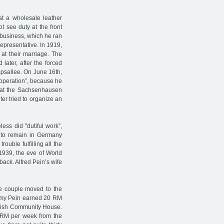
at a wholesale leather
t see duty at the front
 business, which he ran
representative. In 1919,
t their marriage. The
later, after the forced
mpsallee. On June 16th,
 operation”, because he
d at the Sachsenhausen
er tried to organize an
less did "dutiful work”,
ed to remain in Germany
uble fulfilling all the
 1939, the eve of World
back. Alfred Pein’s wife
e couple moved to the
mmy Pein earned 20 RM
Jewish Community House.
70 RM per week from the