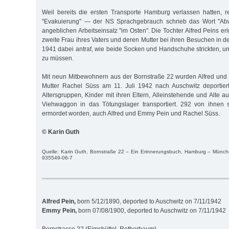
Weil bereits die ersten Transporte Hamburg verlassen hatten, r
"Evakuierung" — der NS Sprachgebrauch schrieb das Wort "Ab
angeblichen Arbeitseinsatz "im Osten". Die Tochter Alfred Peins eri
zweite Frau ihres Vaters und deren Mutter bei ihren Besuchen in d
1941 dabei antraf, wie beide Socken und Handschuhe strickten, um
zu müssen.
Mit neun Mitbewohnern aus der Bornstraße 22 wurden Alfred un
Mutter Rachel Süss am 11. Juli 1942 nach Auschwitz deportier
Altersgruppen, Kinder mit ihren Eltern, Alleinstehende und Alte
Viehwaggon in das Tötungslager transportiert. 292 von ihnen s
ermordet worden, auch Alfred und Emmy Pein und Rachel Süss.
© Karin Guth
Quelle: Karin Guth, Bornstraße 22 – Ein Erinnerungsbuch, Hamburg – Münche
935549-06-7
Alfred Pein,
born 5/12/1890, deported to Auschwitz on 7/11/1942
Emmy Pein,
born 07/08/1900, deported to Auschwitz on 7/11/1942
Bornstrasse 22 (Eimsbüttel, Rotherbaum)