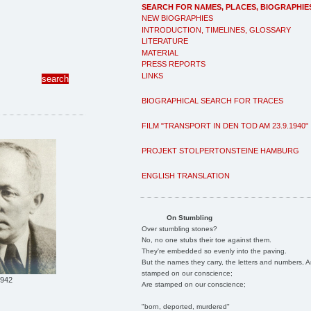
SEARCH FOR NAMES, PLACES, BIOGRAPHIE
NEW BIOGRAPHIES
INTRODUCTION, TIMELINES, GLOSSARY
LITERATURE
MATERIAL
PRESS REPORTS
LINKS
BIOGRAPHICAL SEARCH FOR TRACES
FILM "TRANSPORT IN DEN TOD AM 23.9.1940"
PROJEKT STOLPERTONSTEINE HAMBURG
ENGLISH TRANSLATION
On Stumbling
Over stumbling stones?
No, no one stubs their toe against them.
They're embedded so evenly into the paving.
But the names they carry, the letters and numbers, A
stamped on our conscience;
1942
Are stamped on our conscience;
"born, deported, murdered"