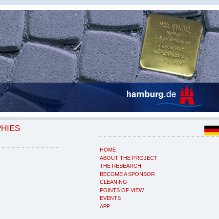
PHIES
HOME
ABOUT THE PROJECT
THE RESEARCH
BECOME A SPONSOR
CLEANING
POINTS OF VIEW
EVENTS
APP