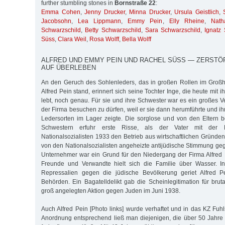
further stumbling stones in
Bornstraße 22
:
Emma Cohen
,
Jenny Drucker
,
Minna Drucker
,
Ursula Geistlich
,
Jacobsohn
,
Lea Lippmann
,
Emmy Pein
,
Elly Rheine
,
Nath
Schwarzschild
,
Betty Schwarzschild
,
Sara Schwarzschild
,
Ignatz
Süss
,
Clara Weil
,
Rosa Wolff
,
Bella Wolff
ALFRED UND EMMY PEIN UND RACHEL SÜSS — ZERST
AUF ÜBERLEBEN
An den Geruch des Sohlenleders, das in großen Rollen im Großh
Alfred Pein stand, erinnert sich seine Tochter Inge, die heute mi
lebt, noch genau. Für sie und ihre Schwester war es ein großes V
der Firma besuchen zu dürfen, weil er sie dann herumführte und i
Ledersorten im Lager zeigte. Die sorglose und von den Eltern b
Schwestern erfuhr erste Risse, als der Vater mit der 
Nationalsozialisten 1933 den Betrieb aus wirtschaftlichen Gründe
von den Nationalsozialisten angeheizte antijüdische Stimmung ge
Unternehmer war ein Grund für den Niedergang der Firma Alfred P
Freunde und Verwandte hielt sich die Familie über Wasser. I
Repressalien gegen die jüdische Bevölkerung geriet Alfred P
Behörden. Ein Bagatelldelikt gab die Scheinlegitimation für brut
groß angelegten Aktion gegen Juden im Juni 1938.
Auch Alfred Pein [Photo links] wurde verhaftet und in das KZ Fuhl
Anordnung entsprechend ließ man diejenigen, die über 50 Jahre 