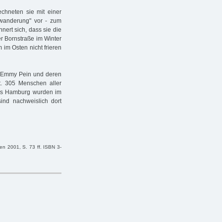
echneten sie mit einer
wanderung" vor - zum
nnert sich, dass sie die
er Bornstraße im Winter
 im Osten nicht frieren
d Emmy Pein und deren
t. 305 Menschen aller
 aus Hamburg wurden im
ind nachweislich dort
n 2001, S. 73 ff. ISBN 3-