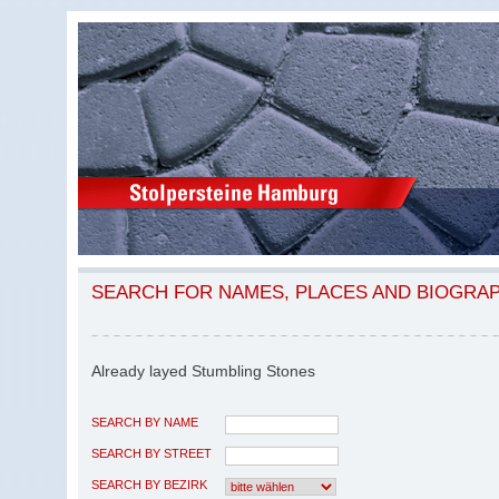
SEARCH FOR NAMES, PLACES AND BIOGRA
Already layed Stumbling Stones
SEARCH BY NAME
SEARCH BY STREET
SEARCH BY BEZIRK