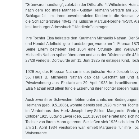
"Grünwarenhandlung", zuletzt in der Dillstraße 4. Wilhelmine Heim
nach dem Tod ihres Mannes - Gustav Heimann verstarb am 26. 
Schlaganfall - mit ihren unverheirateten Kindern in die Neustadt 
die Schlachterstraße 40/42 ins jüdische Marcus-Nordheim-Stift. A
ins Hamburger Adressbuch "Händlerin" eintragen.
Ihre Tochter Elsa heiratete den Kaufmann Michaelis Nathan. Der
und Hendel Adelheid, geb. Landsberger, wurde am 1. Februar 18
Seine Eltern betrieben seit 1864 eine Strumpf- und Weißwar
Michaelis Nathan später übernahm und aus der Düsternstraße 43
27/28 verlegte. Dort wurde am 11. Juni 1925 ihr einziges Kind, Toch
1929 zog das Ehepaar Nathan in das jüdische Hertz-Joseph-Levy
56, Haus B. Michaelis Nathan gab das Geschäft auf und ar
Privatwohnung aus. Er starb am 29. April 1933 im Israelitische
Elsa Nathan jetzt allein für die Erziehung ihrer Tochter sorgen muss
Auch zwei ihrer Schwestern lebten unter ähnlichen Bedingungen.
Heimann (geb. 9.5.1886), wohnte bereits seit 1928 mit ihrer Tochter
im Vorderhaus des Hertz-Joseph-Levy-Stiftes. Margarete, Grete
Oktober 1925 Ludwig Levor (geb. 1.10.1897) geheiratet und sich no
Tochter von ihrem Mann getrennt. Sie ließen sich 1926 scheiden. 
am 21. April 1934 verstorben war, erhielt Margarete für ihre Toc
Waisenrente.