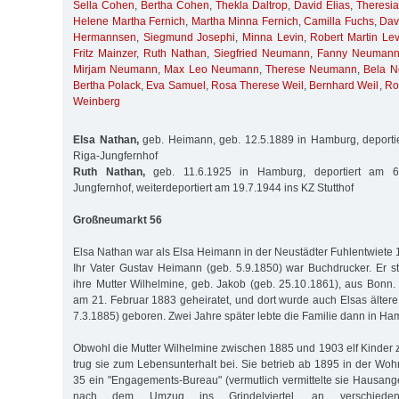
Sella Cohen
,
Bertha Cohen
,
Thekla Daltrop
,
David Elias
,
Theresia
Helene Martha Fernich
,
Martha Minna Fernich
,
Camilla Fuchs
,
Dav
Hermannsen
,
Siegmund Josephi
,
Minna Levin
,
Robert Martin Lev
Fritz Mainzer
,
Ruth Nathan
,
Siegfried Neumann
,
Fanny Neuman
Mirjam Neumann
,
Max Leo Neumann
,
Therese Neumann
,
Bela 
Bertha Polack
,
Eva Samuel
,
Rosa Therese Weil
,
Bernhard Weil
,
Ro
Weinberg
Elsa Nathan,
geb. Heimann, geb. 12.5.1889 in Hamburg, deporti
Riga-Jungfernhof
Ruth Nathan,
geb. 11.6.1925 in Hamburg, deportiert am 6
Jungfernhof, weiterdeportiert am 19.7.1944 ins KZ Stutthof
Großneumarkt 56
Elsa Nathan war als Elsa Heimann in der Neustädter Fuhlentwiete
Ihr Vater Gustav Heimann (geb. 5.9.1850) war Buchdrucker. Er 
ihre Mutter Wilhelmine, geb. Jakob (geb. 25.10.1861), aus Bonn. 
am 21. Februar 1883 geheiratet, und dort wurde auch Elsas älter
7.3.1885) geboren. Zwei Jahre später lebte die Familie dann in Ha
Obwohl die Mutter Wilhelmine zwischen 1885 und 1903 elf Kinder z
trug sie zum Lebensunterhalt bei. Sie betrieb ab 1895 in der Wo
35 ein "Engagements-Bureau" (vermutlich vermittelte sie Hausange
nach dem Umzug ins Grindelviertel, an verschiede