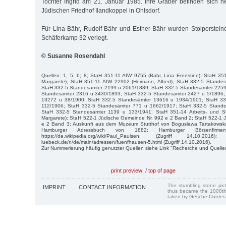
Tochter Ingrid am 21. Januar 1985. Ihre Gräber befinden sich 
Jüdischen Friedhof Ilandkoppel in Ohlsdorf.
Für Lina Bähr, Rudolf Bähr und Esther Bähr wurden Stolpersteine
Schäferkamp 32 verlegt.
© Susanne Rosendahl
Quellen: 1; 5; 6; 8; StaH 351-11 AfW 9755 (Bähr, Lina Ernestine); StaH 3
Margarete); StaH 351-11 AfW 22902 (Heimann, Alfred); StaH 332-5 Stande
StaH 332-5 Standesämter 2199 u 2061/1889; StaH 332-5 Standesämter 2259
Standesämter 2316 u 3430/1893; StaH 332-5 Standesämter 2427 u 5/1896;
13272 u 38/1900; StaH 332-5 Standesämter 13616 u 1934/1901; StaH 33
112/1906; StaH 332-5 Standesämter 771 u 1662/1917; StaH 332-5 Stand
StaH 332-5 Standesämter 1139 u 133/1941; StaH 351-14 Arbeits- und Soz
Margarete); StaH 522-1 Jüdische Gemeinde Nr. 992 e 2 Band 2; StaH 522-1 
e 2 Band 3; Auskunft aus dem Muzeum Stutthof von Boguslawa Tartakowska
Hamburger Adressbuch von 1882; Hamburger Börsenfir
https://de.wikipedia.org/wiki/Paul_Paulsen; (Zugriff 14.10.2016); h
luebeck.de/n/de/main/adressen/fuenfhausen-5.html (Zugriff 14.10.2016).
Zur Nummerierung häufig genutzter Quellen siehe Link "Recherche und Quelle
print preview
/
top of page
The stumbling stone pi
IMPRINT
CONTACT INFORMATION
thus became the 1000th
taken by Gesche Cordes