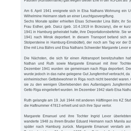
Paulsen (Künstlername) galt wegen dieser Ehe in der NS-Zeit als "jü
Am 6. April 1941 ereignete sich in Elsa Nathans Wohnung ein Ung
Wilhelmine Heimann starb an einer Leuchtgasvergiftung.
Sechs Monate später erhielten Elsas Schwester Lina Bähr, ihr 
Frau Esther, geb. Daicz (geb. 10.4.1919 in Brzezany), die er kur
1941 in Hamburg geheiratet hatte, ihre Deportationsbefehle. Sie
1941 nach Minsk deportiert. In diesem Transport befand sich 
Stolpersteine in Hamburg-Eimsbüttel), der noch am Tag vor der D
Ehe mit Lina Bährs und Elsa Nathans Schwester Margarete Levor 
Die Nächsten, die sich für einen Abtransport bereitzuhalten h
Nathan und Ruth sowie Margarete Emanuel mit ihrer Tochter
Dezember 1941 wurden sie gemeinsam nach Riga deportiert. De
wurde jedoch in das nahe gelegene Gut Jungfernhof verbracht, da
einheimischen Gettobewohner in Riga noch nicht beendet waren. O
sie zu den wenigen Überlebenden des Außenlagers Jungfernhof
Getto Riga eingeliefert wurden. Im Dezember 1942 starb Elsa Nath
Ruth gelangte am 19. Juli 1944 mit anderen Häftlingen ins KZ Stut
die Haftnummer 47813 erhielt und sich ihre Spur verlor.
Margarete Emanuel und ihre Tochter Ingrid Levor überlebte
wanderte 1948 zu ihrem Bruder Eduard Heimann nach Manila aus 
später nach Hamburg zurück. Margarete Emanuel verstarb am 