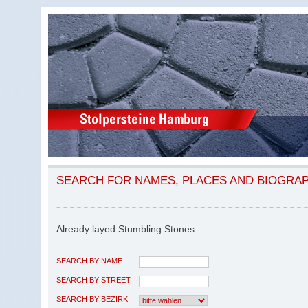
SEARCH FOR NAMES, PLACES AND BIOGRA
Already layed Stumbling Stones
SEARCH BY NAME
SEARCH BY STREET
SEARCH BY BEZIRK