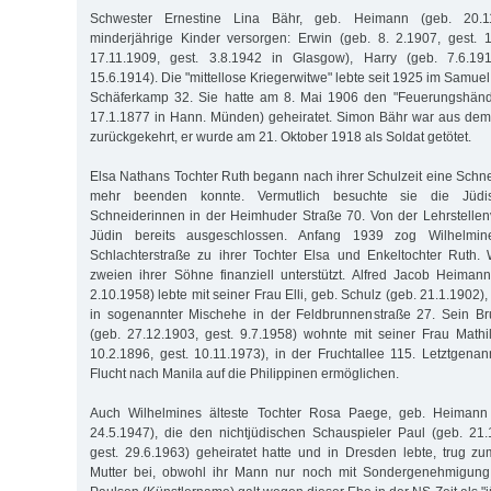
Schwester Ernestine Lina Bähr, geb. Heimann (geb. 20.11
minderjährige Kinder versorgen: Erwin (geb. 8. 2.1907, gest. 
17.11.1909, gest. 3.8.1942 in Glasgow), Harry (geb. 7.6.19
15.6.1914). Die "mittellose Kriegerwitwe" lebte seit 1925 im Samuel
Schäferkamp 32. Sie hatte am 8. Mai 1906 den "Feuerungshänd
17.1.1877 in Hann. Münden) geheiratet. Simon Bähr war aus dem 
zurückgekehrt, er wurde am 21. Oktober 1918 als Soldat getötet.
Elsa Nathans Tochter Ruth begann nach ihrer Schulzeit eine Schnei
mehr beenden konnte. Vermutlich besuchte sie die Jüdi
Schneiderinnen in der Heimhuder Straße 70. Von der Lehrstellenv
Jüdin bereits ausgeschlossen. Anfang 1939 zog Wilhelm
Schlachterstraße zu ihrer Tochter Elsa und Enkeltochter Ruth.
zweien ihrer Söhne finanziell unterstützt. Alfred Jacob Heimann
2.10.1958) lebte mit seiner Frau Elli, geb. Schulz (geb. 21.1.1902)
in sogenannter Mischehe in der Feldbrunnenstraße 27. Sein B
(geb. 27.12.1903, gest. 9.7.1958) wohnte mit seiner Frau Math
10.2.1896, gest. 10.11.1973), in der Fruchtallee 115. Letztgena
Flucht nach Manila auf die Philippinen ermöglichen.
Auch Wilhelmines älteste Tochter Rosa Paege, geb. Heimann (
24.5.1947), die den nichtjüdischen Schauspieler Paul (geb. 21.
gest. 29.6.1963) geheiratet hatte und in Dresden lebte, trug z
Mutter bei, obwohl ihr Mann nur noch mit Sondergenehmigung a