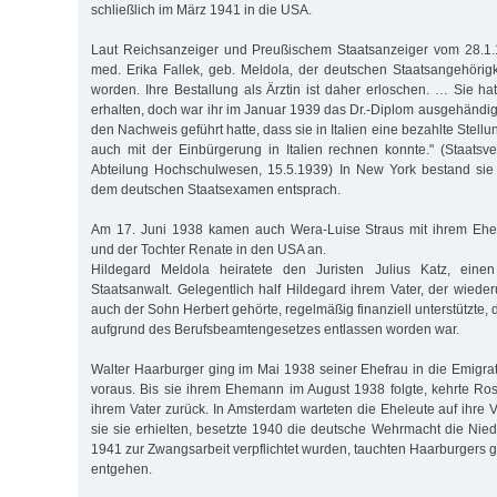
schließlich im März 1941 in die USA.
Laut Reichsanzeiger und Preußischem Staatsanzeiger vom 28.1.19
med. Erika Fallek, geb. Meldola, der deutschen Staatsangehörigkei
worden. Ihre Bestallung als Ärztin ist daher erloschen. … Sie ha
erhalten, doch war ihr im Januar 1939 das Dr.-Diplom ausgehändi
den Nachweis geführt hatte, dass sie in Italien eine bezahlte Stellu
auch mit der Einbürgerung in Italien rechnen konnte." (Staats
Abteilung Hochschulwesen, 15.5.1939) In New York bestand sie 
dem deutschen Staatsexamen entsprach.
Am 17. Juni 1938 kamen auch Wera-Luise Straus mit ihrem Ehe
und der Tochter Renate in den USA an.
Hildegard Meldola heiratete den Juristen Julius Katz, einen
Staatsanwalt. Gelegentlich half Hildegard ihrem Vater, der wiede
auch der Sohn Herbert gehörte, regelmäßig finanziell unterstützte, 
aufgrund des Berufsbeamtengesetzes entlassen worden war.
Walter Haarburger ging im Mai 1938 seiner Ehefrau in die Emigrat
voraus. Bis sie ihrem Ehemann im August 1938 folgte, kehrte R
ihrem Vater zurück. In Amsterdam warteten die Eheleute auf ihre 
sie sie erhielten, besetzte 1940 die deutsche Wehrmacht die Nied
1941 zur Zwangsarbeit verpflichtet wurden, tauchten Haarburgers ge
entgehen.