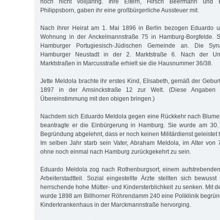
noch nicht volljährig. Ihre Eltern, Hirsch Beermann und Er
Philippsborn, gaben ihr eine großbürgerliche Aussteuer mit.
Nach ihrer Heirat am 1. Mai 1896 in Berlin bezogen Eduardo u
Wohnung in der Anckelmannstraße 75 in Hamburg-Borgfelde. Si
Hamburger Portugiesisch-Jüdischen Gemeinde an. Die Sy
Hamburger Neustadt in der 2. Marktstraße 6. Nach der U
Marktstraßen in Marcusstraße erhielt sie die Hausnummer 36/38.
Jette Meldola brachte ihr erstes Kind, Elisabeth, gemäß der Gebu
1897 in der Amsinckstraße 12 zur Welt. (Diese Angaben l
Übereinstimmung mit den obigen bringen.)
Nachdem sich Eduardo Meldola gegen eine Rückkehr nach Blumen
beantragte er die Einbürgerung in Hamburg. Sie wurde am 30.
Begründung abgelehnt, dass er noch keinen Militärdienst geleistet
Im selben Jahr starb sein Vater, Abraham Meldola, im Alter von 7
ohne noch einmal nach Hamburg zurückgekehrt zu sein.
Eduardo Meldola zog nach Rothenburgsort, einem aufstrebenden
Arbeiterstadtteil. Sozial eingestellte Ärzte stellten sich bewuss
herrschende hohe Mütter- und Kindersterblichkeit zu senken. Mit d
wurde 1898 am Billhorner Röhrendamm 240 eine Poliklinik begründ
Kinderkrankenhaus in der Marckmannstraße hervorging.