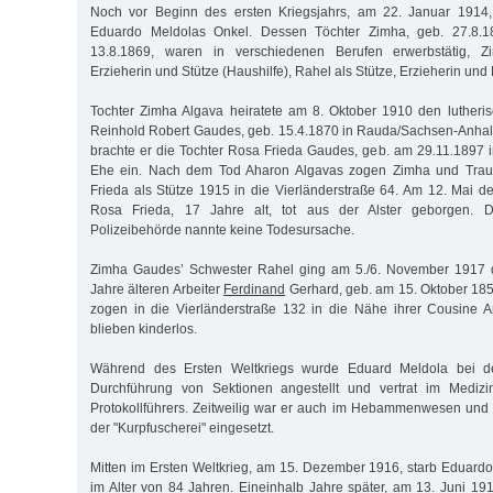
Noch vor Beginn des ersten Kriegsjahrs, am 22. Januar 1914,
Eduardo Meldolas Onkel. Dessen Töchter Zimha, geb. 27.8.1
13.8.1869, waren in verschiedenen Berufen erwerbstätig, Zi
Erzieherin und Stütze (Haushilfe), Rahel als Stütze, Erzieherin und 
Tochter Zimha Algava heiratete am 8. Oktober 1910 den lutheris
Reinhold Robert Gaudes, geb. 15.4.1870 in Rauda/Sachsen-Anhalt
brachte er die Tochter Rosa Frieda Gaudes, geb. am 29.11.1897 in
Ehe ein. Nach dem Tod Aharon Algavas zogen Zimha und Trau
Frieda als Stütze 1915 in die Vierländerstraße 64. Am 12. Mai 
Rosa Frieda, 17 Jahre alt, tot aus der Alster geborgen. 
Polizeibehörde nannte keine Todesursache.
Zimha Gaudes’ Schwester Rahel ging am 5./6. November 1917 
Jahre älteren Arbeiter
Ferdinand
Gerhard, geb. am 15. Oktober 185
zogen in die Vierländerstraße 132 in die Nähe ihrer Cousine A
blieben kinderlos.
Während des Ersten Weltkriegs wurde Eduard Meldola bei de
Durchführung von Sektionen angestellt und vertrat im Medizi
Protokollführers. Zeitweilig war er auch im Hebammenwesen und 
der "Kurpfuscherei" eingesetzt.
Mitten im Ersten Weltkrieg, am 15. Dezember 1916, starb Eduardo
im Alter von 84 Jahren. Eineinhalb Jahre später, am 13. Juni 191