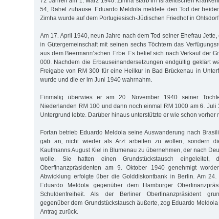
72 Jahren am 1. März 1940. Zimha starb im Israelitischen Kranken
54, Rahel zuhause. Eduardo Meldola meldete den Tod der beide
Zimha wurde auf dem Portugiesisch-Jüdischen Friedhof in Ohlsdorf 
Am 17. April 1940, neun Jahre nach dem Tod seiner Ehefrau Jette,
in Gütergemeinschaft mit seinen sechs Töchtern das Verfügungsre
aus dem Beermann’schen Erbe. Es belief sich nach Verkauf der 
000. Nachdem die Erbauseinandersetzungen endgültig geklärt wa
Freigabe von RM 300 für eine Heilkur in Bad Brückenau in Unter
wurde und die er im Juni 1940 wahrnahm.
Einmalig überwies er am 20. November 1940 seiner Tocht
Niederlanden RM 100 und dann noch einmal RM 1000 am 6. Juli 19
Untergrund lebte. Darüber hinaus unterstützte er wie schon vorher
Fortan betrieb Eduardo Meldola seine Auswanderung nach Brasili
gab an, nicht wieder als Arzt arbeiten zu wollen, sondern d
Kaufmanns August Kiel in Blumenau zu übernehmen, der nach Deu
wolle. Sie hatten einen Grundstückstausch eingeleitet
Oberfinanzpräsidenten am 9. Oktober 1940 genehmigt worden 
Abwicklung erfolgte über die Golddiskontbank in Berlin. Am 24.
Eduardo Meldola gegenüber dem Hamburger Oberfinanzpräsid
Schuldenfreiheit. Als der Berliner Oberfinanzpräsident gru
gegenüber dem Grundstückstausch äußerte, zog Eduardo Meldola
Antrag zurück.