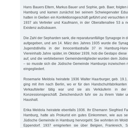
Hans Bauers Eltern, Markus Bauer und Sophie, geb. Baer, folgte
Hamburg und kamen zunächst bei seinem Schwiegervater Eduar
hatten in Gießen ein Konfektionsgeschäft geführt und versuchten m
1937 als Vertreter und Kaufmann, in der Oberaltenallee 53 a 
Existenz aufzubauen.
Die Zahl der Sepharden sank, die reparaturanfällige Synagoge in 
aufgegeben, und am 14. März des Jahres 1935 wurde die Synag
Jugendstilvilla in der Innocentiastraße 37 in Hamburg-Harv
Viereinhalb Jahre später, im Oktober 1939, hob die Gestapo dies
auf, und die verbliebenen Gemeindemitglieder wurden dem Jüdis
– so musste sich die Jüdische Gemeinde Hamburgs inzwischen 
eingegliedert.
Rosemarie Meldola heiratete 1936 Walter Haarburger, geb. 19.1
ging mit ihm nach Berlin, wo er für den Handschuhfabrikante
Verkaufsleiter tätig war und sie als Verkäuferin in d
Konzessionsgeschäft. Zwischendurch fuhr sie zu ihrem Vater u
Haushalt.
Erika Meldola heiratete ebenfalls 1936. Ihr Ehemann Siegfried Fa
Hamburg, hatte als Prokurist ein gutes Einkommen, wie aus se
Jüdische Gemeinde in Hamburg hervorgeht. Sie wohnten im Wol
Eppendorf. 1937 emigrierten sie über Belgien, Frankreich, S