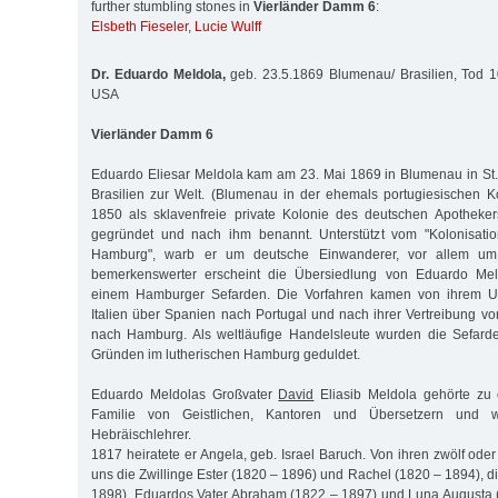
further stumbling stones in
Vierländer Damm 6
:
Elsbeth Fieseler
,
Lucie Wulff
Dr. Eduardo Meldola,
geb. 23.5.1869 Blumenau/ Brasilien, Tod 1
USA
Vierländer Damm 6
Eduardo Eliesar Meldola kam am 23. Mai 1869 in Blumenau in St.
Brasilien zur Welt. (Blumenau in der ehemals portugiesischen K
1850 als sklavenfreie private Kolonie des deutschen Apothek
gegründet und nach ihm benannt. Unterstützt vom "Kolonisati
Hamburg", warb er um deutsche Einwanderer, vor allem um 
bemerkenswerter erscheint die Übersiedlung von Eduardo Mel
einem Hamburger Sefarden. Die Vorfahren kamen von ihrem Ur
Italien über Spanien nach Portugal und nach ihrer Vertreibung v
nach Hamburg. Als weltläufige Handelsleute wurden die Sefarde
Gründen im lutherischen Hamburg geduldet.
Eduardo Meldolas Großvater
David
Eliasib Meldola gehörte zu 
Familie von Geistlichen, Kantoren und Übersetzern und 
Hebräischlehrer.
1817 heiratete er Angela, geb. Israel Baruch. Von ihren zwölf ode
uns die Zwillinge Ester (1820 – 1896) und Rachel (1820 – 1894), d
1898), Eduardos Vater Abraham (1822 – 1897) und Luna Augusta 