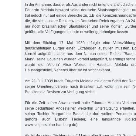
In der Annahme, dass er als Ausländer nicht unter die antijüdisch
Eduardo Meldola bewusst seine deutsche Staatsangehörigkeit auf
traf jedoch nur auf einige Bereiche zu, z.B. die Kennzeichnungspfli
die, die sich aus der Residenz im Deutschen Reich ergaben. Ab 24.
nur noch brasilianischer Staatsbürger und seine Konten wurde
geführt, alle Verfügungen musste er weiter genehmigen lassen.
Mit dem Stichtag 17. Mai 1939 erfolgte eine Volkszählung,
deutschblütigen Bürger einen Extrabogen ausfüllen mussten. 
korrekt aufgeführt, aber aus dem Namen seiner Tochter "Bauer,
Mary", seine Cousinen wurden korrekt aufgeführt, allerdings fehlt
wurde die "Arierin" Alice Weisse im Haushalt Meldola erfa
Hausangestellte, Näheres über sie ist nicht bekannt.
Am 21. Juli 1939 brach Eduardo Meldola mit einem Schiff der R
seiner Orientierungsreise nach Brasilien auf, wofür ihm sein 
Brasilien die Devisen zur Verfügung stellte.
Für die Zeit seiner Abwesenheit hatte Eduardo Meldola Vorkehr
seine bedürftigen Angestellten weiterhin Unterstützung erhielten
seiner Tochter Margarethe Bauer, die dort weitere Personen u
gehörte auch Elsbeth Fieseler, eine langjährige jüdis
www.stolpersteine-hamburg.de).
Als letzte seiner Töchter verließ Margarethe Bauer am 29. Sept