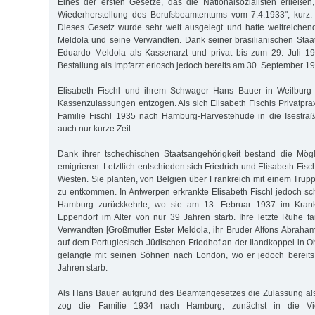
Eines der ersten Gesetze, das die Nationalsozialisten erließe
Wiederherstellung des Berufsbeamtentums vom 7.4.1933", kurz:
Dieses Gesetz wurde sehr weit ausgelegt und hatte weitreichen
Meldola und seine Verwandten. Dank seiner brasilianischen Staa
Eduardo Meldola als Kassenarzt und privat bis zum 29. Juli 19
Bestallung als Impfarzt erlosch jedoch bereits am 30. September 1
Elisabeth Fischl und ihrem Schwager Hans Bauer in Weilburg
Kassenzulassungen entzogen. Als sich Elisabeth Fischls Privatprax
Familie Fischl 1935 nach Hamburg-Harvestehude in die Isestraß
auch nur kurze Zeit.
Dank ihrer tschechischen Staatsangehörigkeit bestand die Mögl
emigrieren. Letztlich entschieden sich Friedrich und Elisabeth Fisc
Westen. Sie planten, von Belgien über Frankreich mit einem Trup
zu entkommen. In Antwerpen erkrankte Elisabeth Fischl jedoch sc
Hamburg zurückkehrte, wo sie am 13. Februar 1937 im Kran
Eppendorf im Alter von nur 39 Jahren starb. Ihre letzte Ruhe f
Verwandten [Großmutter Ester Meldola, ihr Bruder Alfons Abraham 
auf dem Portugiesisch-Jüdischen Friedhof an der Ilandkoppel in Ohl
gelangte mit seinen Söhnen nach London, wo er jedoch bereits
Jahren starb.
Als Hans Bauer aufgrund des Beamtengesetzes die Zulassung als
zog die Familie 1934 nach Hamburg, zunächst in die Vie