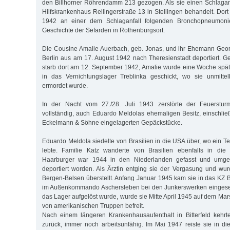
den Billhorner Röhrendamm 213 gezogen. Als sie einen Schlaganfal
Hilfskrankenhaus Rellingerstraße 13 in Stellingen behandelt. Dort
1942 an einer dem Schlaganfall folgenden Bronchopneumonie
Geschichte der Sefarden in Rothenburgsort.
Die Cousine Amalie Auerbach, geb. Jonas, und ihr Ehemann Geo
Berlin aus am 17. August 1942 nach Theresienstadt deportiert. 
starb dort am 12. September 1942, Amalie wurde eine Woche spät
in das Vernichtungslager Treblinka geschickt, wo sie unmitte
ermordet wurde.
In der Nacht vom 27./28. Juli 1943 zerstörte der Feuersturm
vollständig, auch Eduardo Meldolas ehemaligen Besitz, einschließ
Eckelmann & Söhne eingelagerten Gepäckstücke.
Eduardo Meldola siedelte von Brasilien in die USA über, wo ein Tei
lebte. Familie Katz wanderte von Brasilien ebenfalls in di
Haarburger war 1944 in den Niederlanden gefasst und umge
deportiert worden. Als Ärztin entging sie der Vergasung und w
Bergen-Belsen überstellt. Anfang Januar 1945 kam sie in das K
im Außenkommando Aschersleben bei den Junkerswerken eingesetz
das Lager aufgelöst wurde, wurde sie Mitte April 1945 auf dem Ma
von amerikanischen Truppen befreit.
Nach einem längeren Krankenhausaufenthalt in Bitterfeld kehr
zurück, immer noch arbeitsunfähig. Im Mai 1947 reiste sie in 