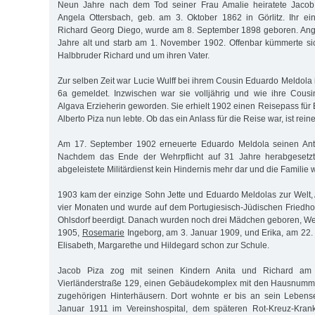
Neun Jahre nach dem Tod seiner Frau Amalie heiratete Jacob 
Angela Ottersbach, geb. am 3. Oktober 1862 in Görlitz. Ihr ei
Richard Georg Diego, wurde am 8. September 1898 geboren. Ang
Jahre alt und starb am 1. November 1902. Offenbar kümmerte si
Halbbruder Richard und um ihren Vater.
Zur selben Zeit war Lucie Wulff bei ihrem Cousin Eduardo Meldola 
6a gemeldet. Inzwischen war sie volljährig und wie ihre Cou
Algava Erzieherin geworden. Sie erhielt 1902 einen Reisepass für
Alberto Piza nun lebte. Ob das ein Anlass für die Reise war, ist rein
Am 17. September 1902 erneuerte Eduardo Meldola seinen Antr
Nachdem das Ende der Wehrpflicht auf 31 Jahre herabgesetzt w
abgeleistete Militärdienst kein Hindernis mehr dar und die Familie
1903 kam der einzige Sohn Jette und Eduardo Meldolas zur Welt, A
vier Monaten und wurde auf dem Portugiesisch-Jüdischen Friedhof
Ohlsdorf beerdigt. Danach wurden noch drei Mädchen geboren, We
1905,
Rosemarie
Ingeborg, am 3. Januar 1909, und Erika, am 22
Elisabeth, Margarethe und Hildegard schon zur Schule.
Jacob Piza zog mit seinen Kindern Anita und Richard am
Vierländerstraße 129, einen Gebäudekomplex mit den Hausnumm
zugehörigen Hinterhäusern. Dort wohnte er bis an sein Lebens
Januar 1911 im Vereinshospital, dem späteren Rot-Kreuz-Kra