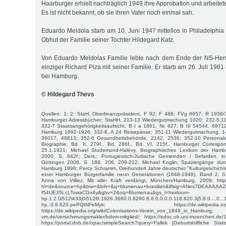
Haarburger erhielt nachträglich 1949 ihre Approbation und arbeitete
Es ist nicht bekannt, ob sie ihren Vater noch einmal sah.
Eduardo Meldola starb am 10. Juni 1947 mittellos in Philadelphia
Obhut der Familie seiner Tochter Hildegard Katz.
Von Eduardo Meldolas Familie lebte nach dem Ende der NS-Herr
einziger Richard Piza mit seiner Familie. Er starb am 26. Juli 1981
bei Hamburg.
© Hildegard Thevs
Quellen: 1; 2; StaH, Oberfinanzpräsident, F 92; F 488; FVg 8657; R 1938/34
Hamburger Adressbücher; StaHH, 213-13 Wiedergutmachung 1020; 232-5,1
332-7 Staatsangehörigkeitsaufsicht, B I a 1861, Nr. 627; B III 54544, 69712;
Hamburg 1892-1926; 332-8, A 24 Reisepässe; 351-11 Wiedergutmachung, 1
36017, 48813; 352-6 Gesundheitsbehörde, 2142, 2536; 352-10 Personal
Biographie, Bd. II, 279f., Bd. 286f., Bd. VI, 215f., Hamburger Corresp
25.1.1921; Michael Studemund-Halévy, Biographisches Lexikon der Ham
2000, S. 642f.; Ders.: Portugiesisch-Jüdische Gemeinden / Sefarden, i
Göttingen 2006, S. 188, 206, 209-212; Michael Koglin, Spaziergänge dur
Hamburg 1998; Percy Schramm, Dreihundert Jahre deutscher "Kulturgeschichte
einer Hamburger Bürgerfamilie neun Generationen (1648-1948), Band 2, S.
Anna von Villiez, Mit aller Kraft verdängt, München/Hamburg, 2009; http
hl=de&source=hp&biw=&bih=&q=blumenau+brasilien&iflsig=ANes7DEAAAA
f54UE35LcLTowaCGx4y&gbv=2&oq=Blumenau&gs_l=heirloom-
hp.1.2.0i512i433j0i512l9.1926.3660.0.8290.8.8.0.0.0.0.118.820.3j5.8.0....0...
hp..0.8.820.pePQtNFeMyk; https://de.wikipedia.org/wik
https://de.wikipedia.org/wiki/Colonisations-Verein_von_1849_in_Hambur
vm.de/versicherungsmakler/bdvm-mitglied/; https://edoc.ub.uni-muenchen.de/
https://portal.dnb.de/opac/simpleSearch?query=Fallek [Geburtshilfliche St