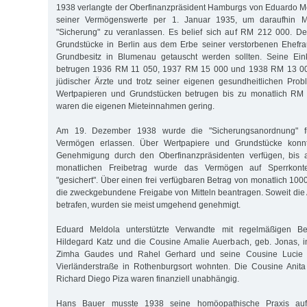
1938 verlangte der Oberfinanzpräsident Hamburgs von Eduardo Me
seiner Vermögenswerte per 1. Januar 1935, um daraufhin 
"Sicherung" zu veranlassen. Es belief sich auf RM 212 000. De
Grundstücke in Berlin aus dem Erbe seiner verstorbenen Ehefra
Grundbesitz in Blumenau getauscht werden sollten. Seine Ein
betrugen 1936 RM 11 050, 1937 RM 15 000 und 1938 RM 13 000 
jüdischer Ärzte und trotz seiner eigenen gesundheitlichen Pro
Wertpapieren und Grundstücken betrugen bis zu monatlich R
waren die eigenen Mieteinnahmen gering.
Am 19. Dezember 1938 wurde die "Sicherungsanordnung" f
Vermögen erlassen. Über Wertpapiere und Grundstücke konn
Genehmigung durch den Oberfinanzpräsidenten verfügen, bis a
monatlichen Freibetrag wurde das Vermögen auf Sperrkont
"gesichert". Über einen frei verfügbaren Betrag von monatlich 10
die zweckgebundene Freigabe von Mitteln beantragen. Soweit die
betrafen, wurden sie meist umgehend genehmigt.
Eduard Meldola unterstützte Verwandte mit regelmäßigen Be
Hildegard Katz und die Cousine Amalie Auerbach, geb. Jonas, i
Zimha Gaudes und Rahel Gerhard und seine Cousine Lucie Wu
Vierländerstraße in Rothenburgsort wohnten. Die Cousine Anit
Richard Diego Piza waren finanziell unabhängig.
Hans Bauer musste 1938 seine homöopathische Praxis auf