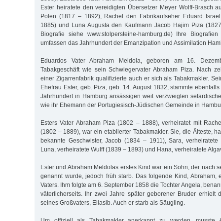
Ester heiratete den vereidigten Übersetzer Meyer Wolff-Brasch 
Polen (1817 – 1892), Rachel den Fabrikaufseher Eduard Israe
1885) und Luna Augusta den Kaufmann Jacob Hajim Piza (1827 
Biografie siehe www.stolpersteine-hamburg.de) Ihre Biografien
umfassen das Jahrhundert der Emanzipation und Assimilation Ham
Eduardos Vater Abraham Meldola, geboren am 16. Dezemb
Tabakgeschäft wie sein Schwiegervater Abraham Piza. Nach zeh
einer Zigarrenfabrik qualifizierte auch er sich als Tabakmakler. S
Ehefrau Ester, geb. Piza, geb. 14. August 1832, stammte ebenfalls
Jahrhundert in Hamburg ansässigen weit verzweigten sefardisch
wie ihr Ehemann der Portugiesisch-Jüdischen Gemeinde in Hambu
Esters Vater Abraham Piza (1802 – 1888), verheiratet mit Rache
(1802 – 1889), war ein etablierter Tabakmakler. Sie, die Älteste, h
bekannte Geschwister, Jacob (1834 – 1911), Sara, verheiratete
Luna, verheiratete Wulff (1839 – 1893) und Hana, verheiratete Alga
Ester und Abraham Meldolas erstes Kind war ein Sohn, der nach 
genannt wurde, jedoch früh starb. Das folgende Kind, Abraham,
Vaters. Ihm folgte am 6. September 1858 die Tochter Angela, bena
väterlicherseits. Ihr zwei Jahre später geborener Bruder erhiel
seines Großvaters, Eliasib. Auch er starb als Säugling.
Um offiziell als Tabakmakler anerkannt zu werden, musste