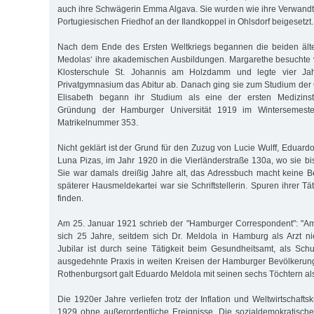
auch ihre Schwägerin Emma Algava. Sie wurden wie ihre Verwand
Portugiesischen Friedhof an der Ilandkoppel in Ohlsdorf beigesetzt.
Nach dem Ende des Ersten Weltkriegs begannen die beiden ält
Medolas‘ ihre akademischen Ausbildungen. Margarethe besuchte 
Klosterschule St. Johannis am Holzdamm und legte vier Ja
Privatgymnasium das Abitur ab. Danach ging sie zum Studium de
Elisabeth begann ihr Studium als eine der ersten Medizins
Gründung der Hamburger Universität 1919 im Wintersemeste
Matrikelnummer 353.
Nicht geklärt ist der Grund für den Zuzug von Lucie Wulff, Eduard
Luna Pizas, im Jahr 1920 in die Vierländerstraße 130a, wo sie bi
Sie war damals dreißig Jahre alt, das Adressbuch macht keine B
späterer Hausmeldekartei war sie Schriftstellerin. Spuren ihrer Tät
finden.
Am 25. Januar 1921 schrieb der "Hamburger Correspondent": "Am
sich 25 Jahre, seitdem sich Dr. Meldola in Hamburg als Arzt n
Jubilar ist durch seine Tätigkeit beim Gesundheitsamt, als Sch
ausgedehnte Praxis in weiten Kreisen der Hamburger Bevölkerung 
Rothenburgsort galt Eduardo Meldola mit seinen sechs Töchtern als
Die 1920er Jahre verliefen trotz der Inflation und Weltwirtschaftsk
1929 ohne außerordentliche Ereignisse. Die sozialdemokratisch