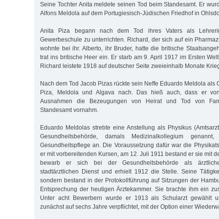
Seine Tochter Anita meldete seinen Tod beim Standesamt. Er wurd
Alfons Meldola auf dem Portugiesisch-Jüdischen Friedhof in Ohlsdor
Anita Piza begann nach dem Tod ihres Vaters als Lehrerin
Gewerbeschule zu unterrichten. Richard, der sich auf ein Pharmaz
wohnte bei ihr. Alberto, ihr Bruder, hatte die britische Staatsang
trat ins britische Heer ein. Er starb am 9. April 1917 im Ersten We
Richard leistete 1918 auf deutscher Seite zweieinhalb Monate Krie
Nach dem Tod Jacob Pizas rückte sein Neffe Eduardo Meldola als 
Piza, Meldola und Algava nach. Das hieß auch, dass er vo
Ausnahmen die Bezeugungen von Heirat und Tod von Famil
Standesamt vornahm.
Eduardo Meldolas strebte eine Anstellung als Physikus (Amtsarzt,
Gesundheitsbehörde, damals Medizinalkollegium genannt, 
Gesundheitspflege an. Die Voraussetzung dafür war die Physika
er mit vorbereitenden Kursen, am 12. Juli 1911 bestand er sie mit d
bewarb er sich bei der Gesundheitsbehörde als ärztlicher
stadtärztlichen Dienst und erhielt 1912 die Stelle. Seine Tätigke
sondern bestand in der Protokollführung auf Sitzungen der Hambur
Entsprechung der heutigen Ärztekammer. Sie brachte ihm ein zu
Unter acht Bewerbern wurde er 1913 als Schularzt gewählt 
zunächst auf sechs Jahre verpflichtet, mit der Option einer Wiederw