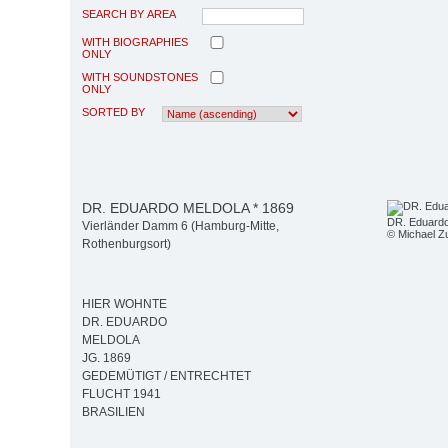
SEARCH BY AREA
WITH BIOGRAPHIES
ONLY
WITH SOUNDSTONES
ONLY
SORTED BY
DR. EDUARDO MELDOLA * 1869
DR. Eduardo
Vierländer Damm 6 (Hamburg-Mitte,
© Michael Z
Rothenburgsort)
HIER WOHNTE
DR. EDUARDO
MELDOLA
JG. 1869
GEDEMÜTIGT / ENTRECHTET
FLUCHT 1941
BRASILIEN