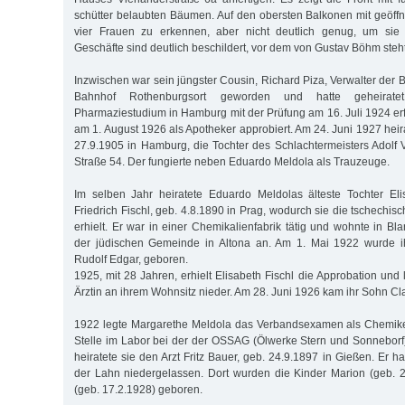
schütter belaubten Bäumen. Auf den obersten Balkonen mit geöffn
vier Frauen zu erkennen, aber nicht deutlich genug, um sie zu
Geschäfte sind deutlich beschildert, vor dem von Gustav Böhm steht
Inzwischen war sein jüngster Cousin, Richard Piza, Verwalter der
Bahnhof Rothenburgsort geworden und hatte geheirate
Pharmaziestudium in Hamburg mit der Prüfung am 16. Juli 1924 er
am 1. August 1926 als Apotheker approbiert. Am 24. Juni 1927 heir
27.9.1905 in Hamburg, die Tochter des Schlachtermeisters Adolf 
Straße 54. Der fungierte neben Eduardo Meldola als Trauzeuge.
Im selben Jahr heiratete Eduardo Meldolas älteste Tochter E
Friedrich Fischl, geb. 4.8.1890 in Prag, wodurch sie die tschechis
erhielt. Er war in einer Chemikalienfabrik tätig und wohnte in B
der jüdischen Gemeinde in Altona an. Am 1. Mai 1922 wurde ih
Rudolf Edgar, geboren.
1925, mit 28 Jahren, erhielt Elisabeth Fischl die Approbation und l
Ärztin an ihrem Wohnsitz nieder. Am 28. Juni 1926 kam ihr Sohn Cla
1922 legte Margarethe Meldola das Verbandsexamen als Chemik
Stelle im Labor bei der der OSSAG (Ölwerke Stern und Sonnebor
heiratete sie den Arzt Fritz Bauer, geb. 24.9.1897 in Gießen. Er ha
der Lahn niedergelassen. Dort wurden die Kinder Marion (geb. 
(geb. 17.2.1928) geboren.