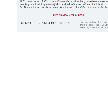
1931, erschienen 1935]; https://www.archiv.uni-hamburg.de/ueber-uns/aktue
matrikelportal.html; https://www.jüdischer-friedhof-altona.de/datenbank.html.
Zur Nummerierung häufig genutzter Quellen siehe Link "Recherche und Quelle
print preview
/
top of page
The stumbling stone pi
IMPRINT
CONTACT INFORMATION
thus became the 1000th
taken by Gesche Cordes