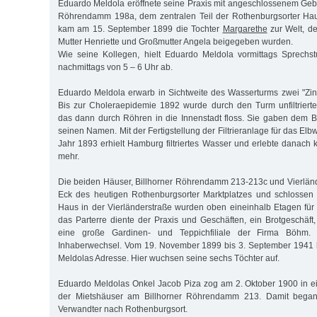
Eduardo Meldola eröffnete seine Praxis mit angeschlossenem Geb
Röhrendamm 198a, dem zentralen Teil der Rothenburgsorter Hau
kam am 15. September 1899 die Tochter
Margarethe
zur Welt, d
Mutter Henriette und Großmutter Angela beigegeben wurden.
Wie seine Kollegen, hielt Eduardo Meldola vormittags Sprech
nachmittags von 5 – 6 Uhr ab.
Eduardo Meldola erwarb in Sichtweite des Wasserturms zwei "Zin
Bis zur Choleraepidemie 1892 wurde durch den Turm unfiltriert
das dann durch Röhren in die Innenstadt floss. Sie gaben dem 
seinen Namen. Mit der Fertigstellung der Filtrieranlage für das Elb
Jahr 1893 erhielt Hamburg filtriertes Wasser und erlebte danach
mehr.
Die beiden Häuser, Billhorner Röhrendamm 213-213c und Vierlän
Eck des heutigen Rothenburgsorter Marktplatzes und schlossen 
Haus in der Vierländerstraße wurden oben eineinhalb Etagen für
das Parterre diente der Praxis und Geschäften, ein Brotgeschäf
eine große Gardinen- und Teppichfiliale der Firma Böhm
Inhaberwechsel. Vom 19. November 1899 bis 3. September 1941 
Meldolas Adresse. Hier wuchsen seine sechs Töchter auf.
Eduardo Meldolas Onkel Jacob Piza zog am 2. Oktober 1900 in 
der Mietshäuser am Billhorner Röhrendamm 213. Damit began
Verwandter nach Rothenburgsort.