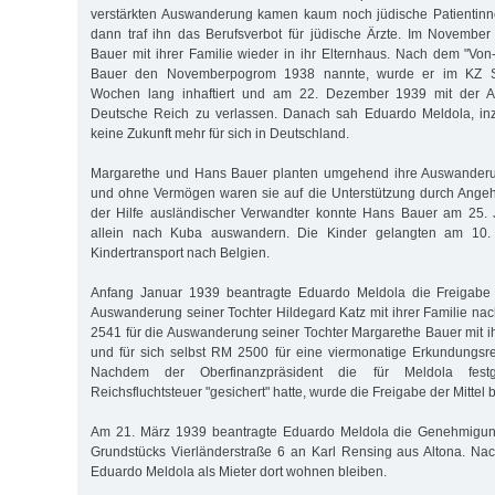
verstärkten Auswanderung kamen kaum noch jüdische Patientinn
dann traf ihn das Berufsverbot für jüdische Ärzte. Im Novembe
Bauer mit ihrer Familie wieder in ihr Elternhaus. Nach dem "Vo
Bauer den Novemberpogrom 1938 nannte, wurde er im KZ 
Wochen lang inhaftiert und am 22. Dezember 1939 mit der Au
Deutsche Reich zu verlassen. Danach sah Eduardo Meldola, inz
keine Zukunft mehr für sich in Deutschland.
Margarethe und Hans Bauer planten umgehend ihre Auswande
und ohne Vermögen waren sie auf die Unterstützung durch Angeh
der Hilfe ausländischer Verwandter konnte Hans Bauer am 25.
allein nach Kuba auswandern. Die Kinder gelangten am 10.
Kindertransport nach Belgien.
Anfang Januar 1939 beantragte Eduardo Meldola die Freigabe
Auswanderung seiner Tochter Hildegard Katz mit ihrer Familie nac
2541 für die Auswanderung seiner Tochter Margarethe Bauer mit ih
und für sich selbst RM 2500 für eine viermonatige Erkundungsr
Nachdem der Oberfinanzpräsident die für Meldola fes
Reichsfluchtsteuer "gesichert" hatte, wurde die Freigabe der Mittel b
Am 21. März 1939 beantragte Eduardo Meldola die Genehmigung
Grundstücks Vierländerstraße 6 an Karl Rensing aus Altona. Na
Eduardo Meldola als Mieter dort wohnen bleiben.