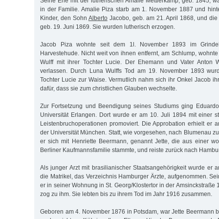
Seine Ehe mit der lutherischen Amalie Mettlerkamp, geb. 1845, wa
in der Familie. Amalie Piza starb am 1. November 1887 und hin
Kinder, den Sohn
Alberto
Jacobo, geb. am 21. April 1868, und die
geb. 19. Juni 1869. Sie wurden lutherisch erzogen.
Jacob Piza wohnte seit dem 1l. November 1893 im Grinde
Harvestehude. Nicht weit von ihnen entfernt, am Schlump, wohnt
Wulff mit ihrer Tochter Lucie. Der Ehemann und Vater Anton Wu
verlassen. Durch Luna Wulffs Tod am 19. November 1893 wurde
Tochter Lucie zur Waise. Vermutlich nahm sich ihr Onkel Jacob ih
dafür, dass sie zum christlichen Glauben wechselte.
Zur Fortsetzung und Beendigung seines Studiums ging Eduardo
Universität Erlangen. Dort wurde er am 10. Juli 1894 mit einer st
Leistenbruchoperationen promoviert. Die Approbation erhielt er
der Universität München. Statt, wie vorgesehen, nach Blumenau zu
er sich mit Henriette Beermann, genannt Jette, die aus einer 
Berliner Kaufmannsfamilie stammte, und reiste zurück nach Hambu
Als junger Arzt mit brasilianischer Staatsangehörigkeit wurde er
die Matrikel, das Verzeichnis Hamburger Ärzte, aufgenommen. Sein
er in seiner Wohnung in St. Georg/Klostertor in der Amsinckstraße 1
zog zu ihm. Sie lebten bis zu ihrem Tod im Jahr 1916 zusammen.
Geboren am 4. November 1876 in Potsdam, war Jette Beermann be