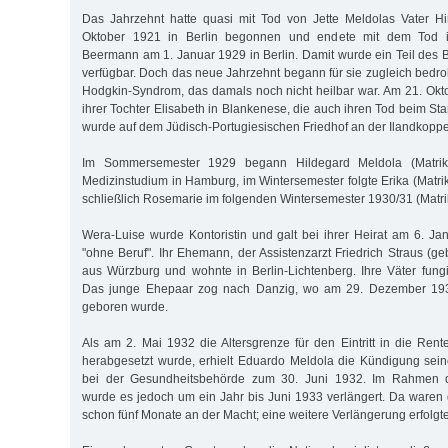
Das Jahrzehnt hatte quasi mit Tod von Jette Meldolas Vater 
Oktober 1921 in Berlin begonnen und endete mit dem Tod ih
Beermann am 1. Januar 1929 in Berlin. Damit wurde ein Teil des 
verfügbar. Doch das neue Jahrzehnt begann für sie zugleich bedro
Hodgkin-Syndrom, das damals noch nicht heilbar war. Am 21. Okto
ihrer Tochter Elisabeth in Blankenese, die auch ihren Tod beim S
wurde auf dem Jüdisch-Portugiesischen Friedhof an der Ilandkoppel 
Im Sommersemester 1929 begann Hildegard Meldola (Matrik
Medizinstudium in Hamburg, im Wintersemester folgte Erika (Mat
schließlich Rosemarie im folgenden Wintersemester 1930/31 (Mat
Wera-Luise wurde Kontoristin und galt bei ihrer Heirat am 6. Jan
"ohne Beruf". Ihr Ehemann, der Assistenzarzt Friedrich Straus (g
aus Würzburg und wohnte in Berlin-Lichtenberg. Ihre Väter fung
Das junge Ehepaar zog nach Danzig, wo am 29. Dezember 193
geboren wurde.
Als am 2. Mai 1932 die Altersgrenze für den Eintritt in die Ren
herabgesetzt wurde, erhielt Eduardo Meldola die Kündigung sein
bei der Gesundheitsbehörde zum 30. Juni 1932. Im Rahmen d
wurde es jedoch um ein Jahr bis Juni 1933 verlängert. Da waren d
schon fünf Monate an der Macht; eine weitere Verlängerung erfolgte