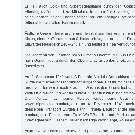
Er ließ auch Gold- und Silbergegenstände durch den Golds
Allerding schätzen und zur Mitnahme in einem Paket versiegeln
seine Taschenuhr, den Ehering seiner Frau, ein 12teiliges Tafelbest
Silbertablett aus altem Familienbesitz.
Ärztliche Geräte, Hauswäsche und Haushaltsgut ließ er in einem L
Kisten, einen Koffer und einen Schlosskorb lagerte er bei der Fi
Billwärder Neuedeich 240 – 246 ein und bestellte einen Verfügungs
Die Überfahrt von Lissabon nach Blumenau kostete 700 $ in Dev
nach Genehmigung durch den Oberfinanzpräsidenten direkt an 
überwiesen.
Am 3. September 1941 verließ Eduardo Meldola Deutschland, a
wurde die "Sicherungsanordnung" aufgehoben. Er fuhr mit der B
reiste von dort weiter nach Brasilien. Was aus dem Grundstückst
Walter Kiel wurde und warum er nicht in Brasilien blieb, ist nicht be
Drei Monate nach seiner Abreise wurde seine Cousine 
www.stolpersteine-hamburg.de) am 6. Dezember 1941 nach R
demselben Transport wurden Fanni Frimeta Deutschländer (sie
hamburg.de), Enkelin von Ester Wolff-Brasch, und Markus u
Schwiegereltern Elisabeth Bauer, nach Riga verschleppt, wo sie e
Anita Piza war nach der Volkszählung 1938 zurück zu ihrem Cou