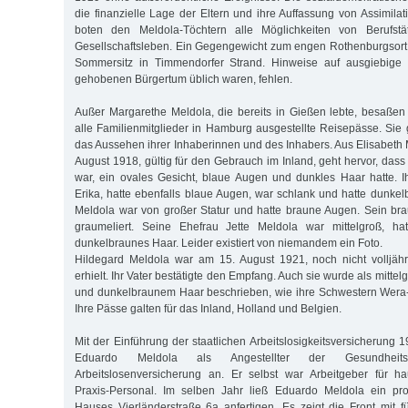
die finanzielle Lage der Eltern und ihre Auffassung von Assimila
boten den Meldola-Töchtern alle Möglichkeiten von Berufstät
Gesellschaftsleben. Ein Gegengewicht zum engen Rothenburgsort 
Sommersitz in Timmendorfer Strand. Hinweise auf ausgiebige 
gehobenen Bürgertum üblich waren, fehlen.
Außer Margarethe Meldola, die bereits in Gießen lebte, besaße
alle Familienmitglieder in Hamburg ausgestellte Reisepässe. Sie
das Aussehen ihrer Inhaberinnen und des Inhabers. Aus Elisabeth
August 1918, gültig für den Gebrauch im Inland, geht hervor, dass s
war, ein ovales Gesicht, blaue Augen und dunkles Haar hatte. I
Erika, hatte ebenfalls blaue Augen, war schlank und hatte dunke
Meldola war von großer Statur und hatte braune Augen. Sein br
graumeliert. Seine Ehefrau Jette Meldola war mittelgroß, h
dunkelbraunes Haar. Leider existiert von niemandem ein Foto.
Hildegard Meldola war am 15. August 1921, noch nicht volljähr
erhielt. Ihr Vater bestätigte den Empfang. Auch sie wurde als mitte
und dunkelbraunem Haar beschrieben, wie ihre Schwestern Wera
Ihre Pässe galten für das Inland, Holland und Belgien.
Mit der Einführung der staatlichen Arbeitslosigkeitsversicherung
Eduardo Meldola als Angestellter der Gesundheit
Arbeitslosenversicherung an. Er selbst war Arbeitgeber für ha
Praxis-Personal. Im selben Jahr ließ Eduardo Meldola ein pro
Hauses Vierländerstraße 6a anfertigen. Es zeigt die Front mit f