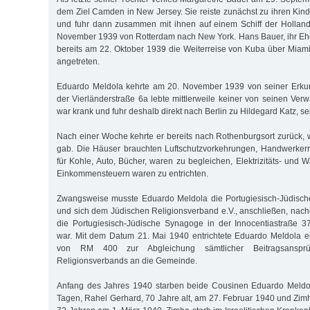
dem Ziel Camden in New Jersey. Sie reiste zunächst zu ihren Kind
und fuhr dann zusammen mit ihnen auf einem Schiff der Holland
November 1939 von Rotterdam nach New York. Hans Bauer, ihr Eh
bereits am 22. Oktober 1939 die Weiterreise von Kuba über Mia
angetreten.
Eduardo Meldola kehrte am 20. November 1939 von seiner Erkun
der Vierländerstraße 6a lebte mittlerweile keiner von seinen Ver
war krank und fuhr deshalb direkt nach Berlin zu Hildegard Katz, se
Nach einer Woche kehrte er bereits nach Rothenburgsort zurück, w
gab. Die Häuser brauchten Luftschutzvorkehrungen, Handwerke
für Kohle, Auto, Bücher, waren zu begleichen, Elektrizitäts- und
Einkommensteuern waren zu entrichten.
Zwangsweise musste Eduardo Meldola die Portugiesisch-Jüdisc
und sich dem Jüdischen Religionsverband e.V., anschließen, nac
die Portugiesisch-Jüdische Synagoge in der Innocentiastraße 
war. Mit dem Datum 21. Mai 1940 entrichtete Eduardo Meldola e
von RM 400 zur Abgleichung sämtlicher Beitragsanspr
Religionsverbands an die Gemeinde.
Anfang des Jahres 1940 starben beide Cousinen Eduardo Meldol
Tagen, Rahel Gerhard, 70 Jahre alt, am 27. Februar 1940 und Zim