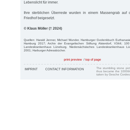
Lebenslicht für immer.
Ihre sterblichen Überreste wurden in einem Massengrab auf
Friedhof beigesetzt.
© Klaus Möller († 2024)
Quellen: Harald Jenner, Michael Wunder, Hamburger Gedenkbuch Euthanasi
Hamburg 2017; Archiv der Evangelischen Stiftung Alsterdorf, V344; 100
Landeskrankenhaus Lüneburg. Niedersächsisches Landeskrankenhaus Lün
2001; Harburger Adressbücher.
print preview
/
top of page
The stumbling stone pi
IMPRINT
CONTACT INFORMATION
thus became the 1000th
taken by Gesche Cordes