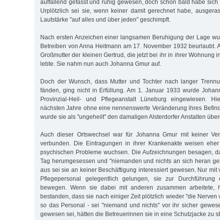
auffallend gefasst und ruhig gewesen, doch schon bald habe sich 
Urplötzlich sei sie, wenn keiner damit gerechnet habe, ausgeras
Lautstärke "auf alles und über jeden" geschimpft.
Nach ersten Anzeichen einer langsamen Beruhigung der Lage w
Betreiben von Anna Heitmann am 17. November 1932 beurlaubt. 
Großmutter der kleinen Gertrud, die jetzt bei ihr in ihrer Wohnung 
lebte. Sie nahm nun auch Johanna Gmur auf.
Doch der Wunsch, dass Mutter und Tochter nach langer Trennu
fänden, ging nicht in Erfüllung. Am 1. Januar 1933 wurde Joha
Provinzial-Heil- und Pflegeanstalt Lüneburg eingewiesen. Hi
nächsten Jahre ohne eine nennenswerte Veränderung ihres Befind
wurde sie als "ungeheilt" den damaligen Alsterdorfer Anstalten übe
Auch dieser Ortswechsel war für Johanna Gmur mit keiner Ver
verbunden. Die Eintragungen in ihrer Krankenakte weisen eher 
psychischen Probleme wuchsen. Die Aufzeichnungen besagen, da
Tag herumgesessen und "niemanden und nichts an sich heran gel
aus sei sie an keiner Beschäftigung interessiert gewesen. Nur mit
Pflegepersonal gelegentlich gelungen, sie zur Durchführung 
bewegen. Wenn sie dabei mit anderen zusammen arbeitete, h
bestanden, dass sie nach einiger Zeit plötzlich wieder "die Nerven
so das Personal - sei "niemand und nichts" vor ihr sicher gewes
gewesen sei, hätten die Betreuerinnen sie in eine Schutzjacke zu 