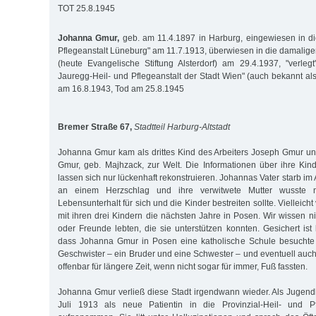
TOT 25.8.1945
Johanna Gmur,
geb. am 11.4.1897 in Harburg, eingewiesen in die
Pflegeanstalt Lüneburg" am 11.7.1913, überwiesen in die damaligen
(heute Evangelische Stiftung Alsterdorf) am 29.4.1937, "verle
Jauregg-Heil- und Pflegeanstalt der Stadt Wien" (auch bekannt als
am 16.8.1943, Tod am 25.8.1945
Bremer Straße 67,
Stadtteil Harburg-Altstadt
Johanna Gmur kam als drittes Kind des Arbeiters Joseph Gmur u
Gmur, geb. Majhzack, zur Welt. Die Informationen über ihre Kind
lassen sich nur lückenhaft rekonstruieren. Johannas Vater starb im 
an einem Herzschlag und ihre verwitwete Mutter wusste n
Lebensunterhalt für sich und die Kinder bestreiten sollte. Vielleich
mit ihren drei Kindern die nächsten Jahre in Posen. Wir wissen n
oder Freunde lebten, die sie unterstützen konnten. Gesichert ist 
dass Johanna Gmur in Posen eine katholische Schule besuchte
Geschwister – ein Bruder und eine Schwester – und eventuell auch
offenbar für längere Zeit, wenn nicht sogar für immer, Fuß fassten.
Johanna Gmur verließ diese Stadt irgendwann wieder. Als Jugend
Juli 1913 als neue Patientin in die Provinzial-Heil- und Pf