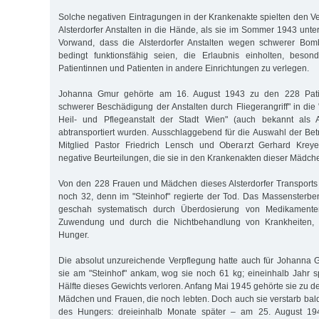
Solche negativen Eintragungen in der Krankenakte spielten den Ve
Alsterdorfer Anstalten in die Hände, als sie im Sommer 1943 unt
Vorwand, dass die Alsterdorfer Anstalten wegen schwerer Bo
bedingt funktionsfähig seien, die Erlaubnis einholten, beson
Patientinnen und Patienten in andere Einrichtungen zu verlegen.
Johanna Gmur gehörte am 16. August 1943 zu den 228 Patie
schwerer Beschädigung der Anstalten durch Fliegerangriff" in di
Heil- und Pflegeanstalt der Stadt Wien" (auch bekannt als A
abtransportiert wurden. Ausschlaggebend für die Auswahl der Bet
Mitglied Pastor Friedrich Lensch und Oberarzt Gerhard Kreye
negative Beurteilungen, die sie in den Krankenakten dieser Mädch
Von den 228 Frauen und Mädchen dieses Alsterdorfer Transports
noch 32, denn im "Steinhof" regierte der Tod. Das Massensterben
geschah systematisch durch Überdosierung von Medikamente
Zuwendung und durch die Nichtbehandlung von Krankheiten, 
Hunger.
Die absolut unzureichende Verpflegung hatte auch für Johanna G
sie am "Steinhof" ankam, wog sie noch 61 kg; eineinhalb Jahr spä
Hälfte dieses Gewichts verloren. Anfang Mai 1945 gehörte sie zu d
Mädchen und Frauen, die noch lebten. Doch auch sie verstarb bal
des Hungers: dreieinhalb Monate später – am 25. August 194