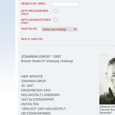
SEARCH BY AREA
WITH BIOGRAPHIES
ONLY
WITH SOUNDSTONES
ONLY
SORTED BY
back to select list
JOHANNA GMUR * 1897
Bremer Straße 67 (Harburg, Harburg)
HIER WOHNTE
JOHANNA GMUR
JG. 1897
EINGEWIESEN 1933
HEILANSTALT LÜNEBURG
1937 ALSTERDORFER
ANSTALTEN
Johanna Gm
`VERLEGT´1943 HEILANSTALT
© Archiv Eva
Alsterdorf
AM STEINHOF/WIEN