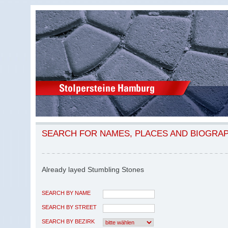
SEARCH FOR NAMES, PLACES AND BIOGRA
Already layed Stumbling Stones
SEARCH BY NAME
SEARCH BY STREET
SEARCH BY BEZIRK