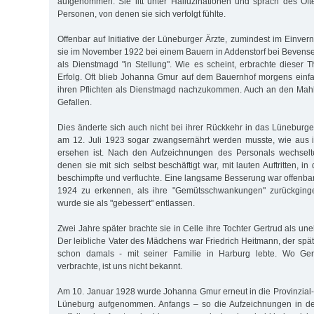
aufgenommen. Sie litt unter Halluzinationen und sprach des Öf
Personen, von denen sie sich verfolgt fühlte.
Offenbar auf Initiative der Lüneburger Ärzte, zumindest im Einve
sie im November 1922 bei einem Bauern in Addenstorf bei Bevens
als Dienstmagd "in Stellung". Wie es scheint, erbrachte dieser 
Erfolg. Oft blieb Johanna Gmur auf dem Bauernhof morgens einfach
ihren Pflichten als Dienstmagd nachzukommen. Auch an den Mahl
Gefallen.
Dies änderte sich auch nicht bei ihrer Rückkehr in das Lüneburg
am 12. Juli 1923 sogar zwangsernährt werden musste, wie aus 
ersehen ist. Nach den Aufzeichnungen des Personals wechselt
denen sie mit sich selbst beschäftigt war, mit lauten Auftritten, i
beschimpfte und verfluchte. Eine langsame Besserung war offenba
1924 zu erkennen, als ihre "Gemütsschwankungen" zurückginge
wurde sie als "gebessert" entlassen.
Zwei Jahre später brachte sie in Celle ihre Tochter Gertrud als une
Der leibliche Vater des Mädchens war Friedrich Heitmann, der späte
schon damals - mit seiner Familie in Harburg lebte. Wo Gert
verbrachte, ist uns nicht bekannt.
Am 10. Januar 1928 wurde Johanna Gmur erneut in die Provinzial-H
Lüneburg aufgenommen. Anfangs – so die Aufzeichnungen in den