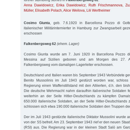
further stumbling stones in
Falkenbergsweg 62
:
Anna Dawidowicz
,
Erika Dawidowicz
,
Ruth Frischmannova
,
Zu
Müller
,
Elisabeth Polach
,
Alice Weilova
,
Lili Wertheimer
Cosimo Giunta
, geb. 7.6.1920 in Barcellona Pozzo di Gotto/
italienischer Militärinternierter in Hamburg zur Zwangsarbeit g
erschossen
Falkenbergsweg 62
(ehem. Lager)
Cosimo Giunta wurde am 7. Juni 1920 in Barcellona Pozzo di 
Messina auf Sizilien geboren und am Morgen des 27. A
Falkenbergsweg vom damaligen Lagerleiter erschossen.
Deutschland und Italien waren bis September 1943 Verbündete 
Benito Mussolinis im Juli 1943 gestürzt worden war, schloss 
Regierung einen Waffenstillstand mit den Alliierten, d.h. den bi
Die deutsche Wehrmacht nahm daraufhin italienische Soldaten fes
weiterhin an der Seite Hitler-Deutschlands zu kämpfen Damal
650.000 italienische Soldaten, an der Seite Hitler-Deutschlands
schlossen sich etwa 190.000 italienische Soldaten den Truppen d
Der im Juli 1943 gestürzte italienische Diktator Mussolini wurde
von der SS befreit. Am 23. September 1943 rief er den neuen Staa
(RSI) aus. Die Regierung war in der kleinen Stadt Salò am Gar