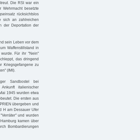
treut. Die RSI war ein
er Wehrmacht besetzte
einsatz rücksichtslos
 sich an zahlreichen
n der Deportation der
und sein Leben vor dem
zum Waffenstillstand in
wurde. Für ihr "Nein"
chleppt, das dringend
für Kriegsgefangene zu
en" (IMI).
ger Sandbostel bei
kunft italienischer
. Mai 1945 wurden etwa
beutet. Die ersten aus
. PRIEN übergeben und
und H am Dessauer Ufer
s "Verräter" und wurden
In Hamburg kamen über
durch Bombardierungen