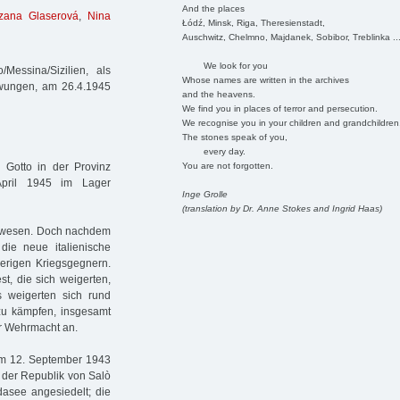
And the places
zana Glaserová
,
Nina
Łódź, Minsk, Riga, Theresienstadt,
Auschwitz, Chelmno, Majdanek, Sobibor, Treblinka ..
We look for you
Messina/Sizilien, als
Whose names are written in the archives
ezwungen, am 26.4.1945
and the heavens.
We find you in places of terror and persecution.
We recognise you in your children and grandchildren
The stones speak of you,
every day.
You are not forgotten.
Gotto in der Provinz
pril 1945 im Lager
Inge Grolle
(translation by Dr. Anne Stokes and Ingrid Haas)
gewesen. Doch nachdem
die neue italienische
sherigen Kriegsgegnern.
t, die sich weigerten,
s weigerten sich rund
 zu kämpfen, insgesamt
er Wehrmacht an.
 am 12. September 1943
t der Republik von Salò
dasee angesiedelt; die