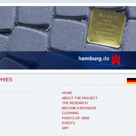
PHIES
HOME
ABOUT THE PROJECT
THE RESEARCH
BECOME A SPONSOR
CLEANING
POINTS OF VIEW
EVENTS
APP