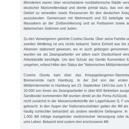
Ministerien waren über verschiedene norditalienische Städte vers
deutscher Marionettenstaat und diente primär dazu, das von d
Gebiet zu verwalten sowie Ressourcen für den deutschen Kriegs
auszubeuten. Gemeinsam mit Wehrmacht und SS beteiligte sie
Massakern an der Zivilbevölkerung und an Partisanen sowie a
italienischen Jüdinnen und Juden.
Zu den Verweigerern gehörte Cosimo Giunta. Über seine Familie 
zweiten Weltkrieg ist uns nichts bekannt. Seine Einheit war bis 
Albanien stationiert gewesen, wo er auch gefangen genommen 
wurden sie als Zwangsarbeiter vor allem nach Deutschland vers
Arbeitskräfte benötigte. Um den Schutz der Genfer Konvention 
umgehen, erfand Hitler den Status der "italienischen Militärinterniert
Cosimo Giunta kam über das Kriegsgefangenen-Stammla
Bremervörde nach Hamburg. In der Zeit von der ersten An
Militärinternierter in Hamburg am 23. September 1943 bis zum 3
20.000 von ihnen als Zwangsarbeiter in über 600 Betrieben ausge
Sandbostel kommenden IMI wurden direkt an die Firma AUG(ust)
nicht zunächst in die Massenunterkünfte der Lagerhäuser G, F 
gebracht. In den Augen der Nationalsozialisten galten die IMI al
häufig schlechter behandelt als andere westliche Gefangene. 
1.000 IMI infolge mangelnder medizinischer Versorgung oder 
ums Leben. Bekannt sind zudem drei erschossene IMI.