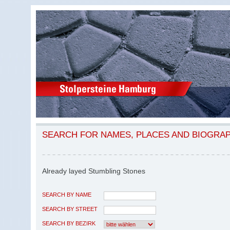
SEARCH FOR NAMES, PLACES AND BIOGRA
Already layed Stumbling Stones
SEARCH BY NAME
SEARCH BY STREET
SEARCH BY BEZIRK