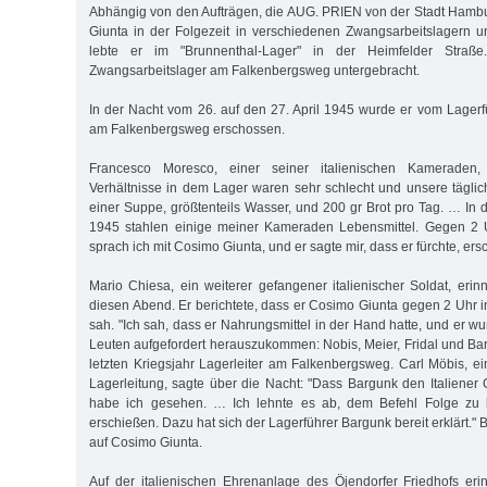
Abhängig von den Aufträgen, die AUG. PRIEN von der Stadt Hambu
Giunta in der Folgezeit in verschiedenen Zwangsarbeitslagern u
lebte er im "Brunnenthal-Lager" in der Heimfelder Straße
Zwangsarbeitslager am Falkenbergsweg untergebracht.
In der Nacht vom 26. auf den 27. April 1945 wurde er vom Lager
am Falkenbergsweg erschossen.
Francesco Moresco, einer seiner italienischen Kameraden, 
Verhältnisse in dem Lager waren sehr schlecht und unsere tägli
einer Suppe, größtenteils Wasser, und 200 gr Brot pro Tag. … In 
1945 stahlen einige meiner Kameraden Lebensmittel. Gegen 2 
sprach ich mit Cosimo Giunta, und er sagte mir, dass er fürchte, er
Mario Chiesa, ein weiterer gefangener italienischer Soldat, erin
diesen Abend. Er berichtete, dass er Cosimo Giunta gegen 2 Uhr
sah. "Ich sah, dass er Nahrungsmittel in der Hand hatte, und er 
Leuten aufgefordert herauszukommen: Nobis, Meier, Fridal und Ba
letzten Kriegsjahr Lagerleiter am Falkenbergsweg. Carl Möbis, ei
Lagerleitung, sagte über die Nacht: "Dass Bargunk den Italiener 
habe ich gesehen. … Ich lehnte es ab, dem Befehl Folge zu l
erschießen. Dazu hat sich der Lagerführer Bargunk bereit erklärt."
auf Cosimo Giunta.
Auf der italienischen Ehrenanlage des Öjendorfer Friedhofs eri