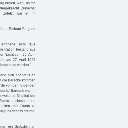
rg erhielt, war Cosimo
ntergebracht. Zunächst
. Zuletzt war er im
führer Richard Bargunk
erinnerte sich: "Die
che Ration bestand aus
der Nacht vom 26. April
Uhr am 27. April 1945
schossen zu werden."
nerte sich ebenfalls an
 in die Baracke kommen
wurde von den folgenden
rgunk." Bargunk war im
n weiteres Mitglied der
Giunta erschossen hat,
eisten und Giunta zu
 Bargunk schoss dreimal
nnert ein Grabstein an