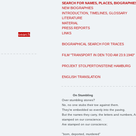
SEARCH FOR NAMES, PLACES, BIOGRAPHIE
NEW BIOGRAPHIES
INTRODUCTION, TIMELINES, GLOSSARY
LITERATURE
MATERIAL
PRESS REPORTS
LINKS
BIOGRAPHICAL SEARCH FOR TRACES
FILM "TRANSPORT IN DEN TOD AM 23.9.1940"
PROJEKT STOLPERTONSTEINE HAMBURG
ENGLISH TRANSLATION
On Stumbling
Over stumbling stones?
No, no one stubs their toe against them.
They're embedded so evenly into the paving.
But the names they carry, the letters and numbers, A
stamped on our conscience;
Are stamped on our conscience;
"born, deported, murdered"