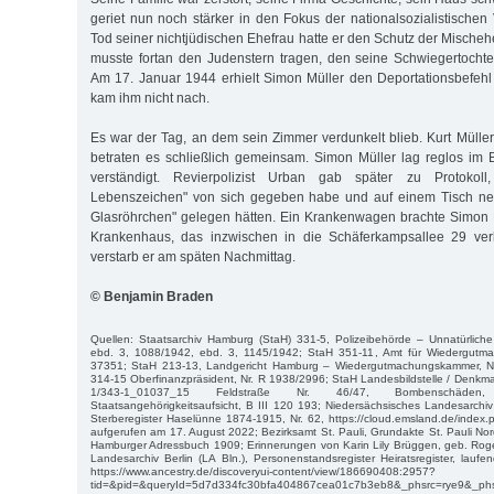
geriet nun noch stärker in den Fokus der nationalsozialistischen
Tod seiner nichtjüdischen Ehefrau hatte er den Schutz der Mischehe
musste fortan den Judenstern tragen, den seine Schwiegertochte
Am 17. Januar 1944 erhielt Simon Müller den Deportationsbefehl 
kam ihm nicht nach.
Es war der Tag, an dem sein Zimmer verdunkelt blieb. Kurt Mülle
betraten es schließlich gemeinsam. Simon Müller lag reglos im B
verständigt. Revierpolizist Urban gab später zu Protokol
Lebenszeichen" von sich gegeben habe und auf einem Tisch ne
Glasröhrchen" gelegen hätten. Ein Krankenwagen brachte Simon 
Krankenhaus, das inzwischen in die Schäferkampsallee 29 ver
verstarb er am späten Nachmittag.
© Benjamin Braden
Quellen: Staatsarchiv Hamburg (StaH) 331-5, Polizeibehörde – Unnatürliche
ebd. 3, 1088/1942, ebd. 3, 1145/1942; StaH 351-11, Amt für Wiedergutma
37351; StaH 213-13, Landgericht Hamburg – Wiedergutmachungskammer, Nr
314-15 Oberfinanzpräsident, Nr. R 1938/2996; StaH Landesbildstelle / Denkmal
1/343-1_01037_15 Feldstraße Nr. 46/47, Bombenschäden,
Staatsangehörigkeitsaufsicht, B III 120 193; Niedersächsisches Landesarchiv
Sterberegister Haselünne 1874-1915, Nr. 62, https://cloud.emsland.de/ind
aufgerufen am 17. August 2022; Bezirksamt St. Pauli, Grundakte St. Pauli Nord,
Hamburger Adressbuch 1909; Erinnerungen von Karin Lily Brüggen, geb. Roger
Landesarchiv Berlin (LA Bln.), Personenstandsregister Heiratsregister, lau
https://www.ancestry.de/discoveryui-content/view/186690408:2957?
tid=&pid=&queryId=5d7d334fc30bfa404867cea01c7b3eb8&_phsrc=rye9&_phs