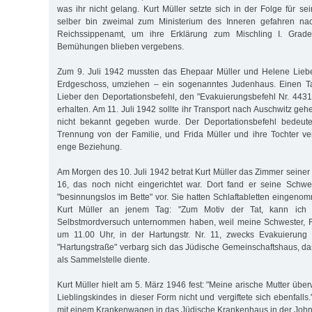
was ihr nicht gelang. Kurt Müller setzte sich in der Folge für se
selber bin zweimal zum Ministerium des Inneren gefahren nac
Reichssippenamt, um ihre Erklärung zum Mischling I. Grade
Bemühungen blieben vergebens.
Zum 9. Juli 1942 mussten das Ehepaar Müller und Helene Lieber
Erdgeschoss, umziehen – ein sogenanntes Judenhaus. Einen Ta
Lieber den Deportationsbefehl, den "Evakuierungsbefehl Nr. 4431"
erhalten. Am 11. Juli 1942 sollte ihr Transport nach Auschwitz gehe
nicht bekannt gegeben wurde. Der Deportationsbefehl bedeute
Trennung von der Familie, und Frida Müller und ihre Tochter v
enge Beziehung.
Am Morgen des 10. Juli 1942 betrat Kurt Müller das Zimmer seiner M
16, das noch nicht eingerichtet war. Dort fand er seine Schwe
"besinnungslos im Bette" vor. Sie hatten Schlaftabletten eingeno
Kurt Müller an jenem Tag: "Zum Motiv der Tat, kann ich
Selbstmordversuch unternommen haben, weil meine Schwester, Fr
um 11.00 Uhr, in der Hartungstr. Nr. 11, zwecks Evakuierung m
"Hartungstraße" verbarg sich das Jüdische Gemeinschaftshaus, das
als Sammelstelle diente.
Kurt Müller hielt am 5. März 1946 fest: "Meine arische Mutter übe
Lieblingskindes in dieser Form nicht und vergiftete sich ebenfall
mit einem Krankenwagen in das Jüdische Krankenhaus in der John