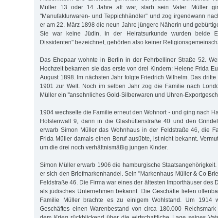
Müller 13 oder 14 Jahre alt war, starb sein Vater. Müller g
"Manufakturwaren- und Teppichhändler" und zog irgendwann nach 
er am 22. März 1898 die neun Jahre jüngere Näherin und gebürtige
Sie war keine Jüdin, in der Heiratsurkunde wurden beide Ehe
Dissidenten" bezeichnet, gehörten also keiner Religionsgemeinscha
Das Ehepaar wohnte in Berlin in der Fehrbelliner Straße 52. W
Hochzeit bekamen sie das erste von drei Kindern: Helene Frida E
August 1898. Im nächsten Jahr folgte Friedrich Wilhelm. Das dritte 
1901 zur Welt. Noch im selben Jahr zog die Familie nach Londo
Müller ein "ansehnliches Gold-Silberwaren und Uhren-Exportgeschä
1904 wechselte die Familie erneut den Wohnort - und ging nach H
Holstenwall 9, dann in die Glashüttenstraße 40 und den Grinde
erwarb Simon Müller das Wohnhaus in der Feldstraße 46, die Fa
Frida Müller damals einen Beruf ausübte, ist nicht bekannt. Vermu
um die drei noch verhältnismäßig jungen Kinder.
Simon Müller erwarb 1906 die hamburgische Staatsangehörigkeit. B
er sich den Briefmarkenhandel. Sein "Markenhaus Müller & Co Brief
Feldstraße 46. Die Firma war eines der ältesten Importhäuser des
als jüdisches Unternehmen bekannt. Die Geschäfte liefen offenbar
Familie Müller brachte es zu einigem Wohlstand. Um 1914 w
Geschäftes einen Warenbestand von circa 180.000 Reichsmark 
dem Krieg rückblickend über die wirtschaftliche Lage seines Va