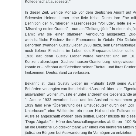
Kollegenschaft ausgesetzt."
In dieser Zeit, wenige Monate vor dem deutschen Angriff auf P
Schwester Helene Lieber eine tiefe Krise. Durch ihre Ehe mi
Definition der Nürnberger Rassengesetze "Volljude", lebte sie 
"Mischling ersten Grades" – nun als "Geltungsjüdin" in einer als jü
Damit war sie einer stärkeren Verfolgung ausgesetzt. Zu
wirtschaftliche Existenz ihres Ehemannes in Gefahr: Die Diskr
Behörden zwangen Gustav Lieber 1938 dazu, sein Briefmarkenges
noch tieferer Einschnitt im Leben des Ehepaares Lieber stell
1938 dar, denn Gustav Lieber wurde verhaftet und am 10
Konzentrationslager Sachsenhausen-Oranienburg eingewiese
konnte er – offenbar auf Betreiben seiner Ehefrau und ihres Bruders
freikommen, Deutschland zu verlassen.
Bekannt ist, dass Gustav Lieber im Frühjahr 1939 seine Ausre
Behörden verlangten von ihm detailliert Auskunft über sein Eigent
auswandern wollten, musste er unter anderem die Gegenstände aufl
1. Januar 1933 erworben hatte und ins Ausland mitzunehmen g
1939 fand eine "Überprüfung des Umzugsgutes" durch den Zoll s
Unterhosen", eine Wolldecke, ein neuer Hut und ein Pullover ent
Ausreise angeschafft worden sein sollten. Lieber musste für dies
"Dego-Abgabe" in Höhe des Anschaffungswertes abführen - 100 R
an die Deutsche Golddiskontbank war eines von mehreren Mitteln d
jüdischen Bürgern bei Auswanderung ihr Vermögen zu entziehen.