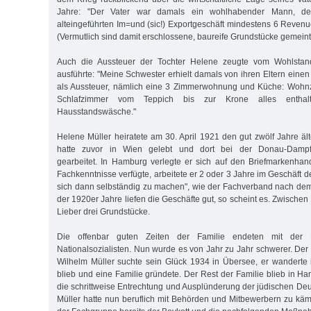
Jahre: "Der Vater war damals ein wohlhabender Mann, de
alteingeführten Im=und (sic!) Exportgeschäft mindestens 6 Reven
(Vermutlich sind damit erschlossene, baureife Grundstücke gemeint
Auch die Aussteuer der Tochter Helene zeugte vom Wohlstand
ausführte: "Meine Schwester erhielt damals von ihren Eltern eine
als Aussteuer, nämlich eine 3 Zimmerwohnung und Küche: Wohn
Schlafzimmer vom Teppich bis zur Krone alles enthalte
Hausstandswäsche."
Helene Müller heiratete am 30. April 1921 den gut zwölf Jahre äl
hatte zuvor in Wien gelebt und dort bei der Donau-Dampfschi
gearbeitet. In Hamburg verlegte er sich auf den Briefmarkenhan
Fachkenntnisse verfügte, arbeitete er 2 oder 3 Jahre im Geschäft
sich dann selbständig zu machen", wie der Fachverband nach dem K
der 1920er Jahre liefen die Geschäfte gut, so scheint es. Zwisch
Lieber drei Grundstücke.
Die offenbar guten Zeiten der Familie endeten mit der
Nationalsozialisten. Nun wurde es von Jahr zu Jahr schwerer. Der 
Wilhelm Müller suchte sein Glück 1934 in Übersee, er wanderte
blieb und eine Familie gründete. Der Rest der Familie blieb in H
die schrittweise Entrechtung und Ausplünderung der jüdischen De
Müller hatte nun beruflich mit Behörden und Mitbewerbern zu kä