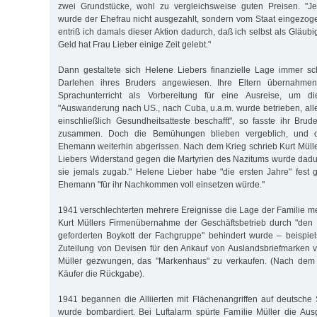
zwei Grundstücke, wohl zu vergleichsweise guten Preisen. "J
wurde der Ehefrau nicht ausgezahlt, sondern vom Staat eingezog
entriß ich damals dieser Aktion dadurch, daß ich selbst als Gläubi
Geld hat Frau Lieber einige Zeit gelebt."
Dann gestaltete sich Helene Liebers finanzielle Lage immer sc
Darlehen ihres Bruders angewiesen. Ihre Eltern übernahme
Sprachunterricht als Vorbereitung für eine Ausreise, um d
"Auswanderung nach US., nach Cuba, u.a.m. wurde betrieben, al
einschließlich Gesundheitsatteste beschafft", so fasste ihr Brud
zusammen. Doch die Bemühungen blieben vergeblich, und d
Ehemann weiterhin abgerissen. Nach dem Krieg schrieb Kurt Müller
Liebers Widerstand gegen die Martyrien des Nazitums wurde dadu
sie jemals zugab." Helene Lieber habe "die ersten Jahre" fest g
Ehemann "für ihr Nachkommen voll einsetzen würde."
1941 verschlechterten mehrere Ereignisse die Lage der Familie me
Kurt Müllers Firmenübernahme der Geschäftsbetrieb durch "den 
geforderten Boykott der Fachgruppe" behindert wurde – beispie
Zuteilung von Devisen für den Ankauf von Auslandsbriefmarken v
Müller gezwungen, das "Markenhaus" zu verkaufen. (Nach dem 
Käufer die Rückgabe).
1941 begannen die Alliierten mit Flächenangriffen auf deutsch
wurde bombardiert. Bei Luftalarm spürte Familie Müller die Aus