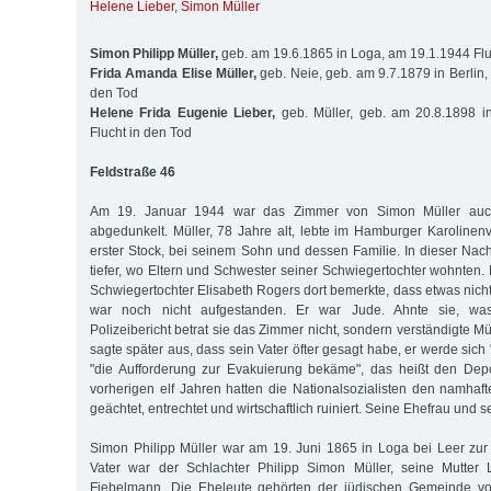
Helene Lieber
,
Simon Müller
Simon Philipp Müller,
geb. am 19.6.1865 in Loga, am 19.1.1944 Flu
Frida Amanda Elise Müller,
geb. Neie, geb. am 9.7.1879 in Berlin,
den Tod
Helene Frida Eugenie Lieber,
geb. Müller, geb. am 20.8.1898 in
Flucht in den Tod
Feldstraße 46
Am 19. Januar 1944 war das Zimmer von Simon Müller auc
abgedunkelt. Müller, 78 Jahre alt, lebte im Hamburger Karolinenv
erster Stock, bei seinem Sohn und dessen Familie. In dieser Nach
tiefer, wo Eltern und Schwester seiner Schwiegertochter wohnten. E
Schwiegertochter Elisabeth Rogers dort bemerkte, dass etwas nich
war noch nicht aufgestanden. Er war Jude. Ahnte sie, was
Polizeibericht betrat sie das Zimmer nicht, sondern verständigte Mü
sagte später aus, dass sein Vater öfter gesagt habe, er werde sich
"die Aufforderung zur Evakuierung bekäme", das heißt den Depo
vorherigen elf Jahren hatten die Nationalsozialisten den namhaf
geächtet, entrechtet und wirtschaftlich ruiniert. Seine Ehefrau und s
Simon Philipp Müller war am 19. Juni 1865 in Loga bei Leer zu
Vater war der Schlachter Philipp Simon Müller, seine Mutter 
Fiebelmann. Die Eheleute gehörten der jüdischen Gemeinde vo