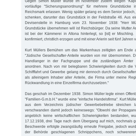
Gegen Simon Müller wurde im November zudem wegen "Kapital
vorläufige "Sicherungsanordnung" für mehrere Grundstücke
Reichsmark erlassen. Wenig später gelang es dem Senior jedoch
schenken, darunter das Grundstück in der Feldstraße 46. Aus e
Devisenstelle in Hamburg vom 23. November 1938: "Herr Müll
Grundstücke übernehmen will ist Reichsbürger. Da seine Mutter Ar
ist bei der Kämmerei in Altona hinterlegt, so [ist] er Mischling. E
konfirmiert, christlich erzogen und mit einer Arierin seit fünf Jahren v
Kurt Müllers Bemühen um das Markenhaus zeitigten am Ende al
"Jüdische Gesellschafter-Anteile wurden von mir übernommen. D
Handlanger in der Fachgruppe und die zuständigen Ämter 
anordnen. Nach von mir belegbaren Schwierigkeiten durch die V
Schifffahrt und Gewerbe gelang mir dennoch durch Gesellschafterb
als alleinigem Inhaber aller Anteile, die Firma unter meine Re
Rückwandlung in eine Einzelfirma durchzusetzen."
Das geschah im Dezember 1938. Simon Müller legte einen Offenb
"Familien-G.m.b.H." wurde eine "einfache Handelsfirma". Kurt Müll
aus dem Verzeichnis jüdischer Gewerbebetriebe streichen 
verschwanden damit jedoch keineswegs: "Obwohl der Propagand
angeblich keine wirtschaftlichen Schwierigkeiten bestanden, 
17.12.1938, drei Tage nach dem Übergang auf mich, nochmals g
Beschwerde erfolgte zwangsläufig erneute Freigabe, jedoch wur
der Behörde geschlagenen Schnippchens, noch schwerere