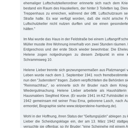
ehemaliger Luftschutzkellerordner erinnerte sich nach dem Krie
bestand ein Raum des Hauskellers, der hinter 3 Toiletten lag. Di
Treppenhaus zu erreichen, während der öfftl. Luftschutzraum s
Straße hatte. Es war verfügt worden, daß die nicht arische Fa
Luftschutzkeller nicht nutzen durften und sie einen gesonde
hätten."
Im Mai wurde das Haus in der Feldstraße bei einem Luftangriff sch
Müller musste ihre Wohnung innerhalb von zwei Stunden räumen. 
Erdgeschoss und der erste Stock wieder bewohnbar. Die Eheleu
Helene zogen notgedrungen zu diesem Zeitpunkt in eine 
Schrammsweg 10.
Helene Lieber trennte sich gezwungenermaßen aus Platzmangel v
Leben wurde nach dem 1. September 1941 noch fremdbestimmter 
nun den "Judenstern" tragen. Zudem verpflichteten die Behörden si
"Reinmachfrau", so erinnerte sich ihr Bruder nach dem Krieg
Wiedergutmachung. Helene Lieber arbeitete als Haushälterin
Hausmaklers Siegfried Kleve. (Er wurde 1941 im KZ Fuhlsbüttel inh
1942 gemeinsam mit seiner Frau Erna, geborene Lasch, nach Aus
ermordet, Biographie siehe www.stolpersteine-hamburg.de).
Wohl in der Hoffnung, ihren Status der "Geltungsjüdin" ablegen zu
Lieber die Scheidungsklage ein, der am 13. März 1942 stattg
versuchte sie offenbar, so ihr Bruder: "eine Scheinehe mit einem