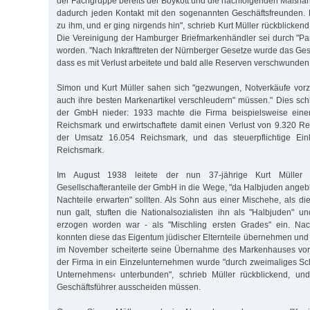
der Fachgruppe bereits der Boykott und die nachfolgenden Maßnah
dadurch jeden Kontakt mit den sogenannten Geschäftsfreunden
zu ihm, und er ging nirgends hin", schrieb Kurt Müller rückblicken
Die Vereinigung der Hamburger Briefmarkenhändler sei durch "P
worden. "Nach Inkrafttreten der Nürnberger Gesetze wurde das Gesch
dass es mit Verlust arbeitete und bald alle Reserven verschwunden
Simon und Kurt Müller sahen sich "gezwungen, Notverkäufe vor
auch ihre besten Markenartikel verschleudern" müssen." Dies sch
der GmbH nieder: 1933 machte die Firma beispielsweise ein
Reichsmark und erwirtschaftete damit einen Verlust von 9.320 R
der Umsatz 16.054 Reichsmark, und das steuerpflichtige E
Reichsmark.
Im August 1938 leitete der nun 37-jährige Kurt Müller
Gesellschafteranteile der GmbH in die Wege, "da Halbjuden angebli
Nachteile erwarten" sollten. Als Sohn aus einer Mischehe, als di
nun galt, stuften die Nationalsozialisten ihn als "Halbjuden" un
erzogen worden war - als "Mischling ersten Grades" ein. N
konnten diese das Eigentum jüdischer Elternteile übernehmen und 
im November scheiterte seine Übernahme des Markenhauses vor
der Firma in ein Einzelunternehmen wurde "durch zweimaliges Sc
Unternehmens‹ unterbunden", schrieb Müller rückblickend, un
Geschäftsführer ausscheiden müssen.