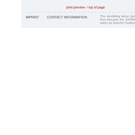
print preview
/
top of page
The stumbling stone pi
IMPRINT
CONTACT INFORMATION
thus became the 1000th
taken by Gesche Cordes