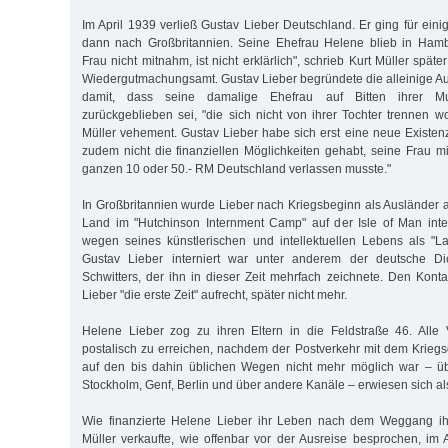
Im April 1939 verließ Gustav Lieber Deutschland. Er ging für ein
dann nach Großbritannien. Seine Ehefrau Helene blieb in Ham
Frau nicht mitnahm, ist nicht erklärlich", schrieb Kurt Müller spät
Wiedergutmachungsamt. Gustav Lieber begründete die alleinige A
damit, dass seine damalige Ehefrau auf Bitten ihrer Mu
zurückgeblieben sei, "die sich nicht von ihrer Tochter trennen woll
Müller vehement. Gustav Lieber habe sich erst eine neue Existe
zudem nicht die finanziellen Möglichkeiten gehabt, seine Frau m
ganzen 10 oder 50.- RM Deutschland verlassen musste."
In Großbritannien wurde Lieber nach Kriegsbeginn als Ausländer 
Land im "Hutchinson Internment Camp" auf der Isle of Man inter
wegen seines künstlerischen und intellektuellen Lebens als "La
Gustav Lieber interniert war unter anderem der deutsche Di
Schwitters, der ihn in dieser Zeit mehrfach zeichnete. Den Konta
Lieber "die erste Zeit" aufrecht, später nicht mehr.
Helene Lieber zog zu ihren Eltern in die Feldstraße 46. Alle
postalisch zu erreichen, nachdem der Postverkehr mit dem Krieg
auf den bis dahin üblichen Wegen nicht mehr möglich war – ü
Stockholm, Genf, Berlin und über andere Kanäle – erwiesen sich als
Wie finanzierte Helene Lieber ihr Leben nach dem Weggang i
Müller verkaufte, wie offenbar vor der Ausreise besprochen, im 