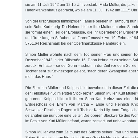
sie am 11. Juli 1942 um 12.15 Uhr verstarb. Frida Müller, die ja ke
Hafenkrankenhaus gebracht, wo sie am 11. Juli 1942 um 11.15 Uhr 
Von der ursprünglich fünfköpfigen Familie blieben in Hamburg nun
sein Sohn Kurt übrig. Da Helene Lieber ihre Mutter um eine Stunde 
sie formal einen Teil der Erbmasse, die ihr überlebender Bruder K
und "trotz langen Sträubens abführen" musste. Am 19. Februar 194
5751.64 Reichsmark bei der Oberfinanzkasse Hamburg ein.
Simon Müller wohnte nach dem Tod seiner Frau und seiner Toc
Dezember 1942 in der Dillstraße 16. Dann kehrte er zu seinem Soh
zurück. Er hatte – so der Sohn – schon in der Zeit vor dem Suizid
Tochter sehr zurückgezogen gelebt, "nach deren Zwangstod aber ve
mehr das Haus."
Die Familien Müller und Knippschild bewohnten in dieser Zeit die
der Feldstraße 46: Im ersten Stock lebten Simon Müller, Kurt Müller
geborene Knippschild, mit ihrem Sohn Karl-Heinz aus einer f
Erdgeschoss die Eltern von Martha – Elise und Heinrich Knip
Schwester Elisabeth Rogers mit Tochter Karin Lily. Vom Erdgescho
gelangten sie nur über eine Leiter. Die oberen Stockwerke des Wo
im Besitz von Kurt Müller befand, waren zerstört und unbewohnbar.
Simon Müller war zum Zeitpunkt des Suizids seiner Frau und seine
Seine Familie war zerstört, seine Firma Geschichte, sein Haus sc