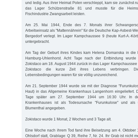
und ledig. Aus ihrer Heimat Polen verschleppt, kam sie zunächst 
das Lager Schützenstraße 81 und musste für die Heimstät
Fischindustrie Zwangsarbeit leisten.
Am 25. Mai 1944, Ende des 7. Monats ihrer Schwangersc
Arbeitseinsatz als "Mattennährein" für die Deutsche Kap-Asbest-
Bergedorf verlegt. Im Lager Kampchaussee 9 (heute Kurt-A.-Kör
untergebracht.
Am Tag der Geburt ihres Kindes kam Helena Domanska in die F
Hamburg-Uhlenhorst. Acht Tage nach der Entbindung wurde s
Zokistaco am 18. August 1944 zurück in das Lager Kampchaussee 
Zokistaco die kurze Zeit ihres Lebens verbringen. D
Lebensbedingungen waren für sie völlig unzureichend.
Am 21. September 1944 wurde sie mit der Diagnose "Furunkulo
Haut) in das Allgemeine Krankenhaus Langenhorn eingeliefert. D
Tage später am 27. September 1944 um 16:30 Uhr. In de
Krankenhauses ist als Todesursache "Furunkulose" und als u
Blumenthal angegeben.
Zokistaco wurde 1 Monat, 2 Wochen und 3 Tage alt.
Eine Woche nach ihrem Tod fand ihre Beisetzung am 4. Oktober 
Ohlsdorf statt, Grablage: Q 39, Reihe 7, Nr. 24. Ihr Grab ist nicht