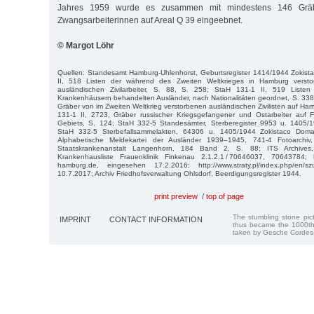
Jahres 1959 wurde es zusammen mit mindestens 146 Gräb
Zwangsarbeiterinnen auf Areal Q 39 eingeebnet.
© Margot Löhr
Quellen: Standesamt Hamburg-Uhlenhorst, Geburtsregister 1414/1944 Zokis
II, 518 Listen der während des Zweiten Weltkrieges in Hamburg verst
ausländischen Zivilarbeiter, S. 88, S. 258; StaH 131-1 II, 519 List
Krankenhäusern behandelten Ausländer, nach Nationalitäten geordnet, S. 338; 
Gräber von im Zweiten Weltkrieg verstorbenen ausländischen Zivilisten auf Ha
131-1 II, 2723, Gräber russischer Kriegsgefangener und Ostarbeiter auf
Gebiets, S. 124; StaH 332-5 Standesämter, Sterberegister 9953 u. 1405/
StaH 332-5 Sterbefallsammelakten, 64306 u. 1405/1944 Zokistaco Dom
Alphabetische Meldekartei der Ausländer 1939–1945, 741-4 Fotoarchi
Staatskrankenanstalt Langenhorn, 184 Band 2, S. 88; ITS Archives
Krankenhausliste Frauenklinik Finkenau 2.1.2.1 / 70646037, 70643784; ht
hamburg.de, eingesehen 17.2.2016; http://www.straty.pl/index.php/en/sz
10.7.2017; Archiv Friedhofsverwaltung Ohlsdorf, Beerdigungsregister 1944.
print preview
/
top of page
The stumbling stone pi
IMPRINT
CONTACT INFORMATION
thus became the 1000th
taken by Gesche Cordes