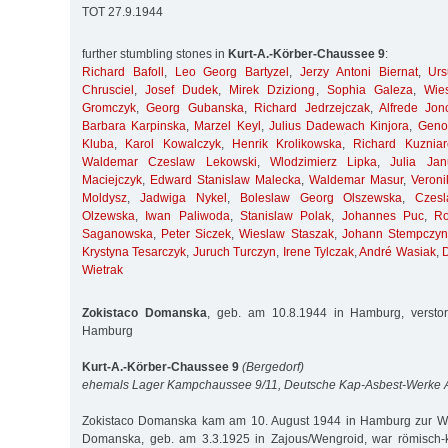
TOT 27.9.1944
further stumbling stones in
Kurt-A.-Körber-Chaussee 9
:
Richard Bafoll
,
Leo Georg Bartyzel
,
Jerzy Antoni Biernat
,
Ur
Chrusciel
,
Josef Dudek
,
Mirek Dziziong
,
Sophia Galeza
,
Wie
Gromczyk
,
Georg Gubanska
,
Richard Jedrzejczak
,
Alfrede Jon
Barbara Karpinska
,
Marzel Keyl
,
Julius Dadewach Kinjora
,
Geno
Kluba
,
Karol Kowalczyk
,
Henrik Krolikowska
,
Richard Kuzniar
Waldemar Czeslaw Lekowski
,
Wlodzimierz Lipka
,
Julia Jan
Maciejczyk
,
Edward Stanislaw Malecka
,
Waldemar Masur
,
Veroni
Moldysz
,
Jadwiga Nykel
,
Boleslaw Georg Olszewska
,
Czes
Olzewska
,
Iwan Paliwoda
,
Stanislaw Polak
,
Johannes Puc
,
R
Saganowska
,
Peter Siczek
,
Wieslaw Staszak
,
Johann Stempczyn
Krystyna Tesarczyk
,
Juruch Turczyn
,
Irene Tylczak
,
André Wasiak
,
Wietrak
Zokistaco Domanska
, geb. am 10.8.1944 in Hamburg, versto
Hamburg
Kurt-A.-Körber-Chaussee 9
(Bergedorf)
ehemals Lager Kampchaussee 9/11, Deutsche Kap-Asbest-Werke
Zokistaco Domanska kam am 10. August 1944 in Hamburg zur Wel
Domanska, geb. am 3.3.1925 in Zajous/Wengroid, war römisch-