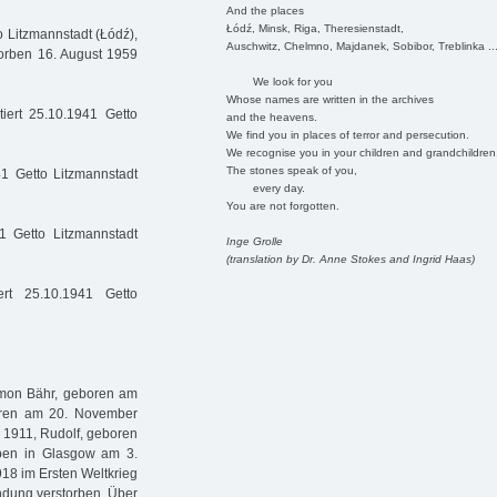
And the places
Łódź, Minsk, Riga, Theresienstadt,
o Litzmannstadt (Łódź),
Auschwitz, Chelmno, Majdanek, Sobibor, Treblinka ..
orben 16. August 1959
We look for you
Whose names are written in the archives
iert 25.10.1941 Getto
and the heavens.
We find you in places of terror and persecution.
We recognise you in your children and grandchildren
The stones speak of you,
41 Getto Litzmannstadt
every day.
You are not forgotten.
1 Getto Litzmannstadt
Inge Grolle
(translation by Dr. Anne Stokes and Ingrid Haas)
rt 25.10.1941 Getto
imon Bähr, geboren am
oren am 20. November
i 1911, Rudolf, geboren
ben in Glasgow am 3.
918 im Ersten Weltkrieg
ündung verstorben. Über