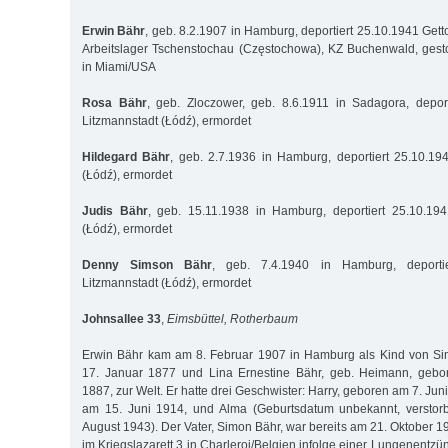
Erwin Bähr
, geb. 8.2.1907 in Hamburg, deportiert 25.10.1941 Gett
Arbeitslager Tschenstochau (Częstochowa), KZ Buchenwald, gest
in Miami/USA
Rosa Bähr
, geb. Zloczower, geb. 8.6.1911 in Sadagora, deport
Litzmannstadt (Łódź), ermordet
Hildegard Bähr
, geb. 2.7.1936 in Hamburg, deportiert 25.10.19
(Łódź), ermordet
Judis Bähr
, geb. 15.11.1938 in Hamburg, deportiert 25.10.194
(Łódź), ermordet
Denny Simson Bähr
, geb. 7.4.1940 in Hamburg, deportie
Litzmannstadt (Łódź), ermordet
Johnsallee 33
,
Eimsbüttel, Rotherbaum
Erwin Bähr kam am 8. Februar 1907 in Hamburg als Kind von S
17. Januar 1877 und Lina Ernestine Bähr, geb. Heimann, geb
1887, zur Welt. Er hatte drei Geschwister: Harry, geboren am 7. Jun
am 15. Juni 1914, und Alma (Geburtsdatum unbekannt, verstor
August 1943). Der Vater, Simon Bähr, war bereits am 21. Oktober 1
im Kriegslazarett 3 in Charleroi/Belgien infolge einer Lungenentz