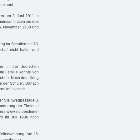
 bekannt.
ren am 8. Juni 1911 in
einsam hatten sie drei
 15. November 1938 und
ng im Schulterblatt 78.
chäft nicht halten und
er in der Jüdischen
ie Familie konnte von
 leben. Nach dem Krieg
abe der Schule". Danach
rei in Lokstedt.
der Steinwegpassage 3.
nderung der Eheleute
ers www.stolpersteine-
rd im Juli 1936 noch
 Kellerwohnung. Am 25.
ellerwohnung.