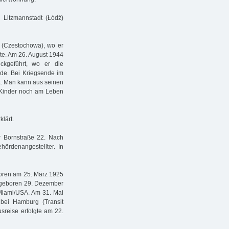
 Litzmannstadt (Łódź)
u (Czestochowa), wo er
te. Am 26. August 1944
ckgeführt, wo er die
urde. Bei Kriegsende im
k. Man kann aus seinen
 Kinder noch am Leben
klärt.
 Bornstraße 22. Nach
ördenangestellter. In
eboren am 25. März 1925
, geboren 29. Dezember
 Miami/USA. Am 31. Mai
bei Hamburg (Transit
sreise erfolgte am 22.