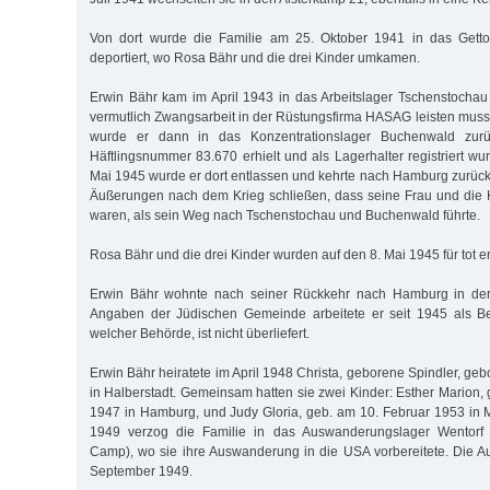
Von dort wurde die Familie am 25. Oktober 1941 in das Getto
deportiert, wo Rosa Bähr und die drei Kinder umkamen.
Erwin Bähr kam im April 1943 in das Arbeitslager Tschenstocha
vermutlich Zwangsarbeit in der Rüstungsfirma HASAG leisten muss
wurde er dann in das Konzentrationslager Buchenwald zurü
Häftlingsnummer 83.670 erhielt und als Lagerhalter registriert w
Mai 1945 wurde er dort entlassen und kehrte nach Hamburg zurüc
Äußerungen nach dem Krieg schließen, dass seine Frau und die
waren, als sein Weg nach Tschenstochau und Buchenwald führte.
Rosa Bähr und die drei Kinder wurden auf den 8. Mai 1945 für tot er
Erwin Bähr wohnte nach seiner Rückkehr nach Hamburg in der
Angaben der Jüdischen Gemeinde arbeitete er seit 1945 als Beh
welcher Behörde, ist nicht überliefert.
Erwin Bähr heiratete im April 1948 Christa, geborene Spindler, g
in Halberstadt. Gemeinsam hatten sie zwei Kinder: Esther Marion
1947 in Hamburg, und Judy Gloria, geb. am 10. Februar 1953 in
1949 verzog die Familie in das Auswanderungslager Wentorf 
Camp), wo sie ihre Auswanderung in die USA vorbereitete. Die Au
September 1949.