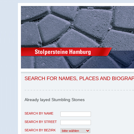
SEARCH FOR NAMES, PLACES AND BIOGRA
Already layed Stumbling Stones
SEARCH BY NAME
SEARCH BY STREET
SEARCH BY BEZIRK