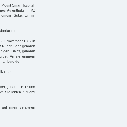
 Mount Sinai Hospital.
es Aufenthalts im KZ
 einem Gutachter im
uberkulose.
m 20. November 1887 in
 Rudolf Bähr, geboren
r, geb. Daicz, geboren
rdet. An sie erinnern
e-hamburg.de).
ika aus.
ower, geboren 1912 und
A. Sie lebten in Miami
e auf einem veralteten