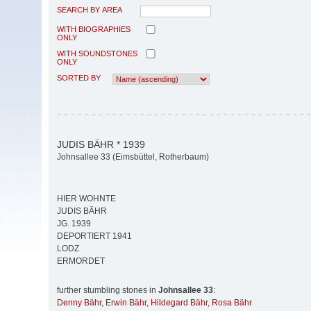
SEARCH BY AREA
WITH BIOGRAPHIES
ONLY
WITH SOUNDSTONES
ONLY
SORTED BY
JUDIS BÄHR * 1939
Johnsallee 33 (Eimsbüttel, Rotherbaum)
HIER WOHNTE
JUDIS BÄHR
JG. 1939
DEPORTIERT 1941
LODZ
ERMORDET
further stumbling stones in
Johnsallee 33
:
Denny Bähr
,
Erwin Bähr
,
Hildegard Bähr
,
Rosa Bähr