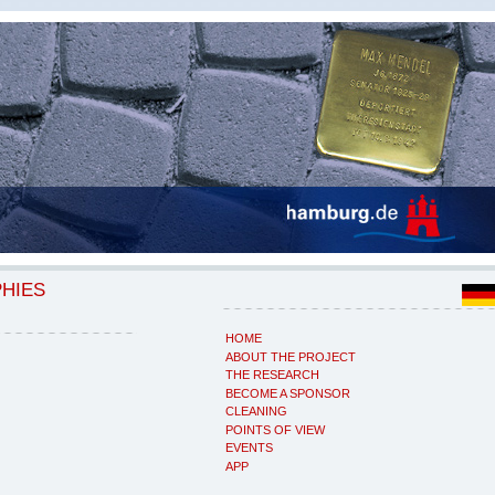
PHIES
HOME
ABOUT THE PROJECT
THE RESEARCH
BECOME A SPONSOR
CLEANING
POINTS OF VIEW
EVENTS
APP