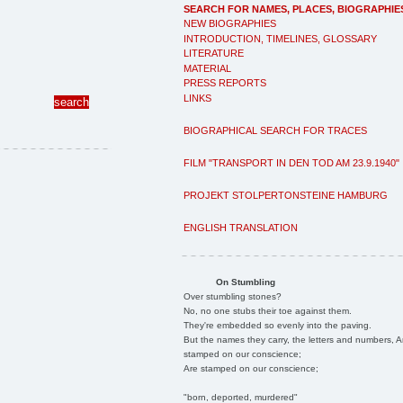
SEARCH FOR NAMES, PLACES, BIOGRAPHIE
NEW BIOGRAPHIES
INTRODUCTION, TIMELINES, GLOSSARY
LITERATURE
MATERIAL
PRESS REPORTS
LINKS
BIOGRAPHICAL SEARCH FOR TRACES
FILM "TRANSPORT IN DEN TOD AM 23.9.1940"
PROJEKT STOLPERTONSTEINE HAMBURG
ENGLISH TRANSLATION
On Stumbling
Over stumbling stones?
No, no one stubs their toe against them.
They're embedded so evenly into the paving.
But the names they carry, the letters and numbers, A
stamped on our conscience;
Are stamped on our conscience;
"born, deported, murdered"