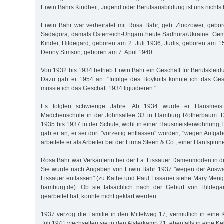
Erwin Bährs Kindheit, Jugend oder Berufsausbildung ist uns nichts
Erwin Bähr war verheiratet mit Rosa Bähr, geb. Zloczower, gebo
Sadagora, damals Österreich-Ungarn heute Sadhora/Ukraine. Gem
Kinder, Hildegard, geboren am 2. Juli 1936, Judis, geboren am
Denny Simson, geboren am 7. April 1940.
Von 1932 bis 1934 betrieb Erwin Bähr ein Geschäft für Berufskleidu
Dazu gab er 1954 an: "Infolge des Boykotts konnte ich das Ges
musste ich das Geschäft 1934 liquidieren."
Es folgten schwierige Jahre: Ab 1934 wurde er Hausmeist
Mädchenschule in der Johnsallee 33 in Hamburg Rotherbaum. D
1935 bis 1937 in der Schule, wohl in einer Hausmeisterwohnung,
gab er an, er sei dort "vorzeitig entlassen" worden, "wegen Aufg
arbeitete er als Arbeiter bei der Firma Steen & Co., einer Hanfspinne
Rosa Bähr war Verkäuferin bei der Fa. Lissauer Damenmoden in 
Sie wurde nach Angaben von Erwin Bähr 1937 "wegen der Auswa
Lissauer entlassen" (zu Käthe und Paul Lissauer siehe Mary Meng
hamburg.de). Ob sie tatsächlich nach der Geburt von Hildega
gearbeitet hat, konnte nicht geklärt werden.
1937 verzog die Familie in den Mittelweg 17, vermutlich in eine
Juli 1941 wechselten sie in den Alsterkamp 21, ebenfalls in eine K