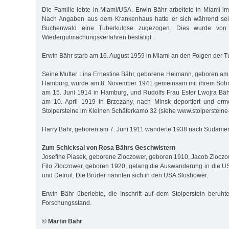
Die Familie lebte in Miami/USA. Erwin Bähr arbeitete in Miami im
Nach Angaben aus dem Krankenhaus hatte er sich während sein
Buchenwald eine Tuberkulose zugezogen. Dies wurde von
Wiedergutmachungsverfahren bestätigt.
Erwin Bähr starb am 16. August 1959 in Miami an den Folgen der T
Seine Mutter Lina Ernestine Bähr, geborene Heimann, geboren a
Hamburg, wurde am 8. November 1941 gemeinsam mit ihrem Sohn
am 15. Juni 1914 in Hamburg, und Rudolfs Frau Ester Lwojra Bäh
am 10. April 1919 in Brzezany, nach Minsk deportiert und ermo
Stolpersteine im Kleinen Schäferkamo 32 (siehe www.stolperstein
Harry Bähr, geboren am 7. Juni 1911 wanderte 1938 nach Südamer
Zum Schicksal von Rosa Bährs Geschwistern
Josefine Piasek, geborene Zloczower, geboren 1910, Jacob Zlocz
Filo Zloczower, geboren 1920, gelang die Auswanderung in die US
und Detroit. Die Brüder nannten sich in den USA Sloshower.
Erwin Bähr überlebte, die Inschrift auf dem Stolperstein beruht
Forschungsstand.
© Martin Bähr