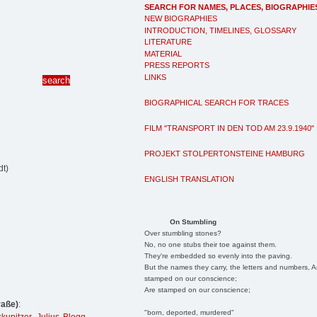
SEARCH FOR NAMES, PLACES, BIOGRAPHIE
NEW BIOGRAPHIES
INTRODUCTION, TIMELINES, GLOSSARY
LITERATURE
MATERIAL
PRESS REPORTS
LINKS
BIOGRAPHICAL SEARCH FOR TRACES
FILM "TRANSPORT IN DEN TOD AM 23.9.1940"
PROJEKT STOLPERTONSTEINE HAMBURG
dt)
ENGLISH TRANSLATION
On Stumbling
Over stumbling stones?
No, no one stubs their toe against them.
They're embedded so evenly into the paving.
But the names they carry, the letters and numbers, A
stamped on our conscience;
Are stamped on our conscience;
raße)
:
"born, deported, murdered"