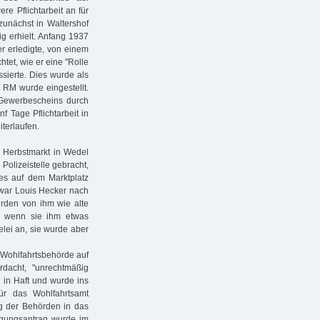
re Pflichtarbeit an für
zunächst in Waltershof
ig erhielt. Anfang 1937
r erledigte, von einem
tet, wie er eine "Rolle
sierte. Dies wurde als
 RM wurde eingestellt.
 Gewerbescheins durch
f Tage Pflichtarbeit in
iterlaufen.
 Herbstmarkt in Wedel
 Polizeistelle gebracht,
es auf dem Marktplatz
war Louis Hecker nach
urden von ihm wie alte
t, wenn sie ihm etwas
lei an, sie wurde aber
 Wohlfahrtsbehörde auf
dacht, "unrechtmäßig
 in Haft und wurde ins
r das Wohlfahrtsamt
g der Behörden in das
igungsantrag wurde im