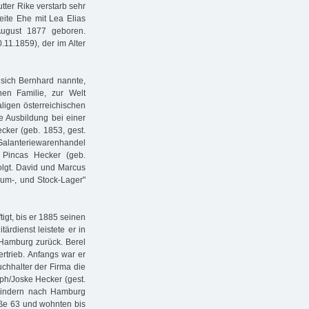
tter Rike verstarb sehr
eite Ehe mit Lea Elias
August 1877 geboren.
11.1859), der im Alter
 sich Bernhard nannte,
en Familie, zur Welt
ligen österreichischen
e Ausbildung bei einer
cker (geb. 1853, gest.
m Galanteriewarenhandel
s Pincas Hecker (geb.
olgt. David und Marcus
aum-, und Stock-Lager"
igt, bis er 1885 seinen
ärdienst leistete er in
 Hamburg zurück. Berel
ertrieb. Anfangs war er
uchhalter der Firma die
eph/Joske Hecker (gest.
n Kindern nach Hamburg
raße 63 und wohnten bis