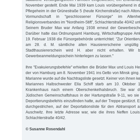
November gestellt. Ende Mai 1939 kam Louis vorübergehend in d
Pflegeheim in der Grünestraße 5 (heute Kirchenstraße) nach Alton
Vormundschaft in "geschlossener Fürsorge" im Alten
Religionsverbandes im "Nordheim-Stift", Schlachterstraße 40/42 un
Seinem Bruder Max war Anfang 1938 erneut der Gewerbesche
Darüber hatte das Ordnungsamt Hamburg, Wirtschaftsgruppe Am
19. Februar 1938 die Fürsorgebehörde unterrichtet: "Zur Orientieru
am 28. d. M. sämtliche alten Hausiererscheine ungülti
Stadthausiererschein wird H. aber nicht erhalten. Wir
Gewerbeanmeldungsschein hinterlegen zu lassen."
Ihre "Evakuierungsbefehle" erhielten die Brüder Max und Louis He
der von Hamburg am 8. November 1941 ins Getto von Minsk ging.
Marianne wurde auf die Nachtragsliste gesetzt. Keiner von ihnen ke
Mariannes Halbschwester Ella Schiff starb am 10. Oktober 19
Krankenhaus nach einem Oberschenkelhalsbruch. Sie war d
Jüdischen Gemeinschaftshaus in der Hartungstraße 9-11, wo sie 
Deportierungsbefehls einzufinden hatte, auf der Treppe gestürzt. E
durchgestrichen, auf der Deportationsliste für den Abtransport
Auschwitz. Ihre letzte Adresse war, wie die ihres Neffen Loui
Schlachterstraße 40/42.
© Susanne Rosendahl