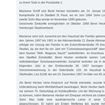
zu ihrem Tode in der Poolstraße 2.
Marianne Schiff und Berel Hecker heirateten am 24. Januar 18
Kampstraße 29 im Stadtteil St. Pauli, wo im Juni 1894 Sohn Lo
zweite Sohn Max wurde im November 1895 geboren.
Gesicherte Einkünfte ermöglichten im Oktober 1898 Berel Hec
Hamburger Staatsverband.
Marianne wird sich zunächst um den Haushalt der Familie gekümm
den Jahren 1897 bis 1901 in der Altonaerstraße 21 (heute Altonae
erfolgte ein Umzug der Familie in die Eckernförderstraße 29 (he
Straße), da sie dort für ein Jahr ein "Colonialwarengeschäft" üb
dem Namen "Wilh. Magener Nachf." weiterführten. Im Anschluss 
den Stadtteil Eimsbüttel. Berel Hecker verdiente seinen Leb
selbstständiger Schuhwarenvertreter. Zunächst wohnten sie in 
folgenden Jahr in der Emilienstraße 36. 1907 bezogen s
Vierzimmerwohnung in der Osterstraße 130. Im Haushalt l
Stiefmutter, Lea Schiff, die am 24. Dezember 1907 im Alter von 65 J
Als Berel Hecker ohne Anspruch auf Rente erkrankte, musste 
Unterstützung beim Wohlfahrtsamt beantragen. Berel Hecker starb
vor seinem 70. Geburtstag an Kehlkopfkrebs. Um die Wohnung in 
zu können, nahm Marianne Hecker ein Ehepaar mit Kind als Unterm
Sohn Max hatte eine kaufmännische Lehre in einer Dro
abgeschlossen. Er nahm am Ersten Weltkrieg teil, wurde mi