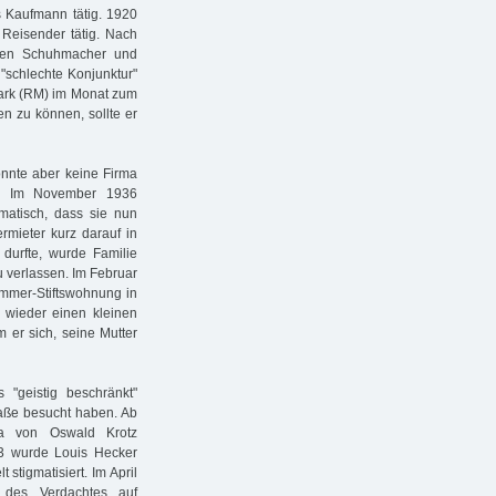
 Kaufmann tätig. 1920
 Reisender tätig. Nach
nen Schuhmacher und
 "schlechte Konjunktur"
mark (RM) im Monat zum
n zu können, sollte er
onnte aber keine Firma
te. Im November 1936
amatisch, dass sie nun
ermieter kurz darauf in
durfte, wurde Familie
u verlassen. Im Februar
immer-Stiftswohnung in
 wieder einen kleinen
 er sich, seine Mutter
 "geistig beschränkt"
raße besucht haben. Ab
ma von Oswald Krotz
3 wurde Louis Hecker
stigmatisiert. Im April
des Verdachtes auf