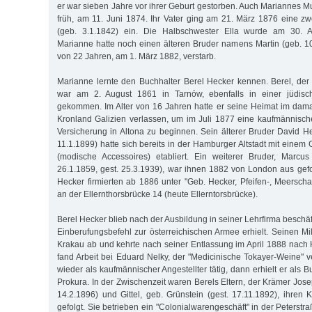
er war sieben Jahre vor ihrer Geburt gestorben. Auch Mariannes Mu
früh, am 11. Juni 1874. Ihr Vater ging am 21. März 1876 eine zw
(geb. 3.1.1842) ein. Die Halbschwester Ella wurde am 30. 
Marianne hatte noch einen älteren Bruder namens Martin (geb. 10.
von 22 Jahren, am 1. März 1882, verstarb.
Marianne lernte den Buchhalter Berel Hecker kennen. Berel, der
war am 2. August 1861 in Tarnów, ebenfalls in einer jüdisch
gekommen. Im Alter von 16 Jahren hatte er seine Heimat im dama
Kronland Galizien verlassen, um im Juli 1877 eine kaufmännisch
Versicherung in Altona zu beginnen. Sein älterer Bruder David He
11.1.1899) hatte sich bereits in der Hamburger Altstadt mit eine
(modische Accessoires) etabliert. Ein weiterer Bruder, Marcu
26.1.1859, gest. 25.3.1939), war ihnen 1882 von London aus gef
Hecker firmierten ab 1886 unter "Geb. Hecker, Pfeifen-, Meersch
an der Ellernthorsbrücke 14 (heute Ellerntorsbrücke).
Berel Hecker blieb nach der Ausbildung in seiner Lehrfirma beschäft
Einberufungsbefehl zur österreichischen Armee erhielt. Seinen Milit
Krakau ab und kehrte nach seiner Entlassung im April 1888 nach
fand Arbeit bei Eduard Nelky, der "Medicinische Tokayer-Weine" v
wieder als kaufmännischer Angestellter tätig, dann erhielt er als B
Prokura. In der Zwischenzeit waren Berels Eltern, der Krämer Jos
14.2.1896) und Gittel, geb. Grünstein (gest. 17.11.1892), ihre
gefolgt. Sie betrieben ein "Colonialwarengeschäft" in der Peterst