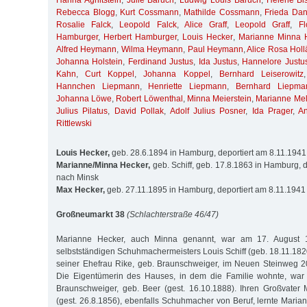
Hanna Aghitstein
,
Julie Baruch
,
Ludwig Louis Baruch
,
Helene Bis
Rebecca Blogg
,
Kurt Cossmann
,
Mathilde Cossmann
,
Frieda Da
Rosalie Falck
,
Leopold Falck
,
Alice Graff
,
Leopold Graff
,
Fl
Hamburger
,
Herbert Hamburger
,
Louis Hecker
,
Marianne Minna 
Alfred Heymann
,
Wilma Heymann
,
Paul Heymann
,
Alice Rosa Holl
Johanna Holstein
,
Ferdinand Justus
,
Ida Justus
,
Hannelore Justu
Kahn
,
Curt Koppel
,
Johanna Koppel
,
Bernhard Leiserowitz
Hannchen Liepmann
,
Henriette Liepmann
,
Bernhard Liepma
Johanna Löwe
,
Robert Löwenthal
,
Minna Meierstein
,
Marianne Me
Julius Pilatus
,
David Pollak
,
Adolf Julius Posner
,
Ida Prager
,
A
Rittlewski
Louis Hecker,
geb. 28.6.1894 in Hamburg, deportiert am 8.11.194
Marianne/Minna Hecker,
geb. Schiff, geb. 17.8.1863 in Hamburg, 
nach Minsk
Max Hecker,
geb. 27.11.1895 in Hamburg, deportiert am 8.11.1941
Großneumarkt 38
(Schlachterstraße 46/47)
Marianne Hecker, auch Minna genannt, war am 17. August 1
selbstständigen Schuhmachermeisters Louis Schiff (geb. 18.11.182
seiner Ehefrau Rike, geb. Braunschweiger, im Neuen Steinweg 
Die Eigentümerin des Hauses, in dem die Familie wohnte, war
Braunschweiger, geb. Beer (gest. 16.10.1888). Ihren Großvater
(gest. 26.8.1856), ebenfalls Schuhmacher von Beruf, lernte Maria