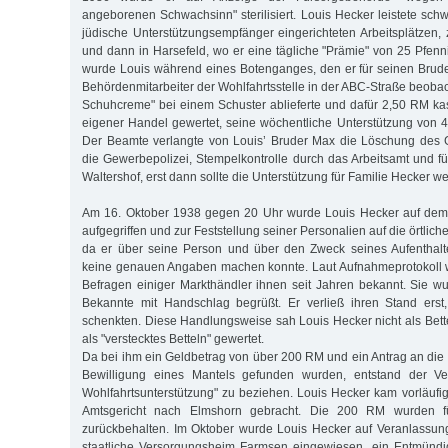
angeborenen Schwachsinn" sterilisiert. Louis Hecker leistete schwe
jüdische Unterstützungsempfänger eingerichteten Arbeitsplätzen, 
und dann in Harsefeld, wo er eine tägliche "Prämie" von 25 Pfenn
wurde Louis während eines Botenganges, den er für seinen Brude
Behördenmitarbeiter der Wohlfahrtsstelle in der ABC-Straße beobach
Schuhcreme" bei einem Schuster ablieferte und dafür 2,50 RM kas
eigener Handel gewertet, seine wöchentliche Unterstützung von 4
Der Beamte verlangte von Louis’ Bruder Max die Löschung des
die Gewerbepolizei, Stempelkontrolle durch das Arbeitsamt und fün
Waltershof, erst dann sollte die Unterstützung für Familie Hecker we
Am 16. Oktober 1938 gegen 20 Uhr wurde Louis Hecker auf dem
aufgegriffen und zur Feststellung seiner Personalien auf die örtliche
da er über seine Person und über den Zweck seines Aufenthalt
keine genauen Angaben machen konnte. Laut Aufnahmeprotokoll 
Befragen einiger Markthändler ihnen seit Jahren bekannt. Sie w
Bekannte mit Handschlag begrüßt. Er verließ ihren Stand ers
schenkten. Diese Handlungsweise sah Louis Hecker nicht als Bette
als "verstecktes Betteln" gewertet.
Da bei ihm ein Geldbetrag von über 200 RM und ein Antrag an die
Bewilligung eines Mantels gefunden wurden, entstand der Ver
Wohlfahrtsunterstützung" zu beziehen. Louis Hecker kam vorläufig
Amtsgericht nach Elmshorn gebracht. Die 200 RM wurden fü
zurückbehalten. Im Oktober wurde Louis Hecker auf Veranlassun
staatliche Versorgungsheim Farmsen eingewiesen, ein Entmünd