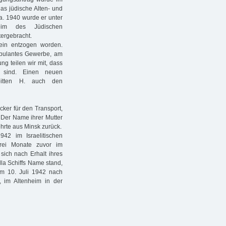
as jüdische Alten- und
a. 1940 wurde er unter
heim des Jüdischen
tergebracht.
in entzogen worden.
bulantes Gewerbe, am
ng teilen wir mit, dass
g sind. Einen neuen
 bitten H. auch den
cker für den Transport,
 Der Name ihrer Mutter
hrte aus Minsk zurück.
42 im Israelitischen
rei Monate zuvor im
sich nach Erhalt ihres
lla Schiffs Name stand,
 am 10. Juli 1942 nach
s, im Altenheim in der