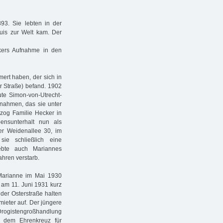
93. Sie lebten in der
uis zur Welt kam. Der
kers Aufnahme in den
ert haben, der sich in
r Straße) befand. 1902
ute Simon-von-Utrecht-
ernahmen, das sie unter
zog Familie Hecker in
ensunterhalt nun als
der Weidenallee 30, im
ie schließlich eine
ebte auch Mariannes
ahren verstarb.
Marianne im Mai 1930
 am 11. Juni 1931 kurz
der Osterstraße halten
ieter auf. Der jüngere
gistengroßhandlung
t dem Ehrenkreuz für