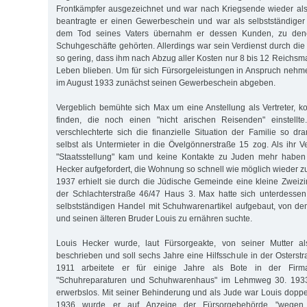
Frontkämpfer ausgezeichnet und war nach Kriegsende wieder als
beantragte er einen Gewerbeschein und war als selbstständiger
dem Tod seines Vaters übernahm er dessen Kunden, zu de
Schuhgeschäfte gehörten. Allerdings war sein Verdienst durch die
so gering, dass ihm nach Abzug aller Kosten nur 8 bis 12 Reichs
Leben blieben. Um für sich Fürsorgeleistungen in Anspruch nehme
im August 1933 zunächst seinen Gewerbeschein abgeben.
Vergeblich bemühte sich Max um eine Anstellung als Vertreter, k
finden, die noch einen "nicht arischen Reisenden" einstell
verschlechterte sich die finanzielle Situation der Familie so dr
selbst als Untermieter in die Övelgönnerstraße 15 zog. Als ihr V
"Staatsstellung" kam und keine Kontakte zu Juden mehr haben 
Hecker aufgefordert, die Wohnung so schnell wie möglich wieder z
1937 erhielt sie durch die Jüdische Gemeinde eine kleine Zweiz
der Schlachterstraße 46/47 Haus 3. Max hatte sich unterdessen
selbstständigen Handel mit Schuhwarenartikel aufgebaut, von dem
und seinen älteren Bruder Louis zu ernähren suchte.
Louis Hecker wurde, laut Fürsorgeakte, von seiner Mutter als
beschrieben und soll sechs Jahre eine Hilfsschule in der Osterst
1911 arbeitete er für einige Jahre als Bote in der Fir
"Schuhreparaturen und Schuhwarenhaus" im Lehmweg 30. 193
erwerbslos. Mit seiner Behinderung und als Jude war Louis doppelt 
1936 wurde er auf Anzeige der Fürsorgebehörde "wegen 