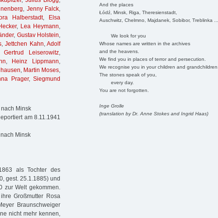
kupitzer
,
Julius Blogg
,
And the places
nnenberg
,
Jenny Falck
,
Łódź, Minsk, Riga, Theresienstadt,
ora Halberstadt
,
Elsa
Auschwitz, Chelmno, Majdanek, Sobibor, Treblinka ..
Hecker
,
Lea Heymann
,
änder
,
Gustav Holstein
,
We look for you
s
,
Jettchen Kahn
,
Adolf
Whose names are written in the archives
and the heavens.
,
Gertrud Leiserowitz
,
We find you in places of terror and persecution.
nn
,
Heinz Lippmann
,
We recognise you in your children and grandchildren
lhausen
,
Martin Moses
,
The stones speak of you,
nna Prager
,
Siegmund
every day.
You are not forgotten.
Inge Grolle
1 nach Minsk
(translation by Dr. Anne Stokes and Ingrid Haas)
deportiert am 8.11.1941
 nach Minsk
863 als Tochter des
0, gest. 25.1.1885) und
20 zur Welt gekommen.
 ihre Großmutter Rosa
 Meyer Braunschweiger
nne nicht mehr kennen,