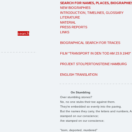
SEARCH FOR NAMES, PLACES, BIOGRAPHIE
NEW BIOGRAPHIES
INTRODUCTION, TIMELINES, GLOSSARY
LITERATURE
MATERIAL
PRESS REPORTS
LINKS
BIOGRAPHICAL SEARCH FOR TRACES
FILM "TRANSPORT IN DEN TOD AM 23.9.1940"
PROJEKT STOLPERTONSTEINE HAMBURG
ENGLISH TRANSLATION
On Stumbling
Over stumbling stones?
No, no one stubs their toe against them.
They're embedded so evenly into the paving.
But the names they carry, the letters and numbers, A
stamped on our conscience;
Are stamped on our conscience;
"born, deported, murdered"