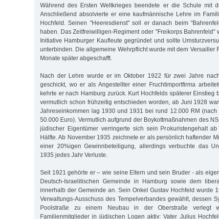
Während des Ersten Weltkrieges beendete er die Schule mit 
Anschließend absolvierte er eine kaufmännische Lehre im Famil
Hochfeld. Seinen "Heeresdienst" soll er danach beim "Bahrenfel
haben. Das Zeitfreiwilligen-Regiment oder "Freikorps Bahrenfeld"
Initiative Hamburger Kaufleute gegründet und sollte Umsturzve
unterbinden. Die allgemeine Wehrpflicht wurde mit dem Versailler
Monate später abgeschafft.
Nach der Lehre wurde er im Oktober 1922 für zwei Jahre nach 
geschickt, wo er als Angestellter einer Fruchtimportfirma arbei
kehrte er nach Hamburg zurück. Kurt Hochfelds späterer Einstieg 
vermutlich schon frühzeitig entschieden worden, ab Juni 1928 war 
Jahreseinkommen lag 1930 und 1931 bei rund 12.000 RM (nach 
50.000 Euro). Vermutlich aufgrund der Boykottmaßnahmen des NS
jüdischer Eigentümer verringerte sich sein Prokuristengehalt a
Hälfte. Ab November 1935 zeichnete er als persönlich haftender Mi
einer 20%igen Gewinnbeteiligung, allerdings verbuchte das U
1935 jedes Jahr Verluste.
Seit 1921 gehörte er – wie seine Eltern und sein Bruder - als eige
Deutsch-Israelitischen Gemeinde in Hamburg sowie dem liber
innerhalb der Gemeinde an. Sein Onkel Gustav Hochfeld wurde 1
Verwaltungs-Ausschuss des Tempelverbandes gewählt, dessen S
Poolstraße zu einem Neubau in der Oberstraße verlegt 
Familienmitglieder in jüdischen Logen aktiv: Vater Julius Hochfe