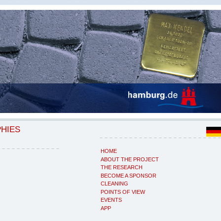
PHIES
HOME
ABOUT THE PROJECT
THE RESEARCH
BECOME A SPONSOR
CLEANING
POINTS OF VIEW
EVENTS
APP