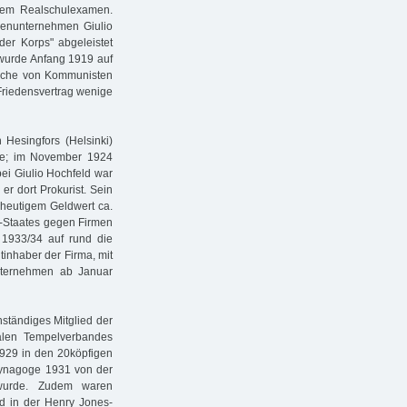
dem Realschulexamen.
ienunternehmen Giulio
der Korps" abgeleistet
 wurde Anfang 1919 auf
rsuche von Kommunisten
 Friedensvertrag wenige
Hesingfors (Helsinki)
tete; im November 1924
bei Giulio Hochfeld war
er dort Prokurist. Sein
heutigem Geldwert ca.
-Staates gegen Firmen
b 1933/34 auf rund die
tinhaber der Firma, mit
nternehmen ab Januar
nständiges Mitglied der
alen Tempelverbandes
929 in den 20köpfigen
ynagoge 1931 von der
wurde. Zudem waren
ld in der Henry Jones-