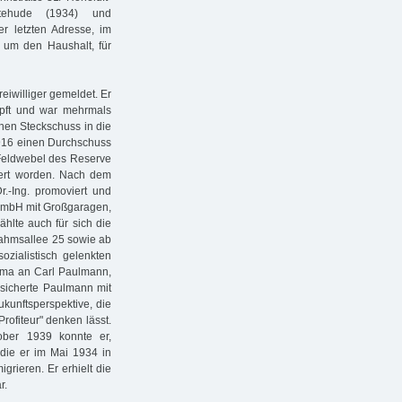
stehude (1934) und
 letzten Adresse, im
 um den Haushalt, für
reiwilliger gemeldet. Er
mpft und war mehrmals
inen Steckschuss in die
1916 einen Durchschuss
-Feldwebel des Reserve
efert worden. Nach dem
r.-Ing. promoviert und
mbH mit Großgaragen,
ählte auch für sich die
rahmsallee 25 sowie ab
zialistisch gelenkten
irma an Carl Paulmann,
 sicherte Paulmann mit
kunftsperspektive, die
rofiteur" denken lässt.
ober 1939 konnte er,
 die er im Mai 1934 in
rieren. Er erhielt die
r.