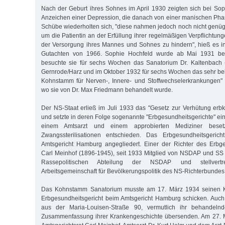
Nach der Geburt ihres Sohnes im April 1930 zeigten sich bei Sop
Anzeichen einer Depression, die danach von einer manischen Pha
Schübe wiederholten sich, "diese nahmen jedoch noch nicht genü
um die Patientin an der Erfüllung ihrer regelmäßigen Verpflichtu
der Versorgung ihres Mannes und Sohnes zu hindern", hieß es i
Gutachten von 1966. Sophie Hochfeld wurde ab Mai 1931 beh
besuchte sie für sechs Wochen das Sanatorium Dr. Kaltenbach (
Gernrode/Harz und im Oktober 1932 für sechs Wochen das sehr be
Kohnstamm für Nerven-, Innere- und Stoffwechselerkrankungen" 
wo sie von Dr. Max Friedmann behandelt wurde.
Der NS-Staat erließ im Juli 1933 das "Gesetz zur Verhütung er
und setzte in deren Folge sogenannte "Erbgesundheitsgerichte" ein,
einem Amtsarzt und einem approbierten Mediziner bese
Zwangssterilisationen entschieden. Das Erbgesundheitsger
Amtsgericht Hamburg angegliedert. Einer der Richter des Erbge
Carl Meinhof (1896-1945), seit 1933 Mitglied von NSDAP und SS s
Rassepolitischen Abteilung der NSDAP und stellvertr
Arbeitsgemeinschaft für Bevölkerungspolitik des NS-Richterbundes
Das Kohnstamm Sanatorium musste am 17. März 1934 seinen K
Erbgesundheitsgericht beim Amtsgericht Hamburg schicken. Auc
aus der Maria-Louisen-Straße 90, vermutlich ihr behandelnd
Zusammenfassung ihrer Krankengeschichte übersenden. Am 27. M