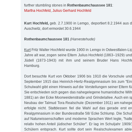
further stumbling stones in
Rothenbaumchaussee 181
:
Martha Hochfeld
,
Julius Gerhard Hochfeld
Kurt Hochfeld,
geb. 2.7.1900 in Lemgo, deportiert 8.2.1944 aus
Auschwitz, dort ermordet 30.6.1944
Rothenbaumchaussee 181
(Harvestehude)
Kurt
Fritz Walter Hochfeld wurde 1900 in Lemgo in Ostwestfalen-Lip
Jahre alt war, zogen seine Eltern Julius Hochfeld (1863–1929) un
Jüdell (1873-1943) mit ihm und seinem Bruder Hans Hochfe
Hamburg.
Dort besuchte Kurt von Oktober 1906 bis 1910 die Vorschule un
September 1915 das Heinrich-Hertz-Realgymnasium bis zum "Ein
Schulwahl gibt einen Hinweis auf die Vorstellungen seiner Eltern fü
Sie entschieden sich gegen das nahegelegene humanistische Wil
1881) an der Ecke Moorweidenstraße und Grindelallee. Auch ein s
Neubau der Talmud Tora Realschule (Dezember 1911) am nahege
erfolgte nicht. Stattdessen fiel die Wahl auf das gerade erst er
Realgymnasium in der Bundesstraße 58/ Ecke Schlump. Die Schule
auf Naturwissenschaften und moderne Sprachen Wert legte, "hatt
relativ hohen Anteil jüdischer Schüler". Er lag im Schuljahr 190
Schülern entsprach. Kurt sollte dort sein Realschulexamen ab