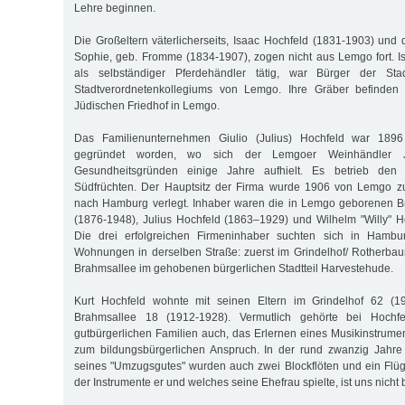
Lehre beginnen.
Die Großeltern väterlicherseits, Isaac Hochfeld (1831-1903) und 
Sophie, geb. Fromme (1834-1907), zogen nicht aus Lemgo fort. I
als selbständiger Pferdehändler tätig, war Bürger der St
Stadtverordnetenkollegiums von Lemgo. Ihre Gräber befinde
Jüdischen Friedhof in Lemgo.
Das Familienunternehmen Giulio (Julius) Hochfeld war 1896 
gegründet worden, wo sich der Lemgoer Weinhändler J
Gesundheitsgründen einige Jahre aufhielt. Es betrieb den
Südfrüchten. Der Hauptsitz der Firma wurde 1906 von Lemgo z
nach Hamburg verlegt. Inhaber waren die in Lemgo geborenen B
(1876-1948), Julius Hochfeld (1863–1929) und Wilhelm "Willy" H
Die drei erfolgreichen Firmeninhaber suchten sich in Hambur
Wohnungen in derselben Straße: zuerst im Grindelhof/ Rotherba
Brahmsallee im gehobenen bürgerlichen Stadtteil Harvestehude.
Kurt Hochfeld wohnte mit seinen Eltern im Grindelhof 62 (1
Brahmsallee 18 (1912-1928). Vermutlich gehörte bei Hochf
gutbürgerlichen Familien auch, das Erlernen eines Musikinstrum
zum bildungsbürgerlichen Anspruch. In der rund zwanzig Jahre s
seines "Umzugsgutes" wurden auch zwei Blockflöten und ein Flüg
der Instrumente er und welches seine Ehefrau spielte, ist uns nicht 