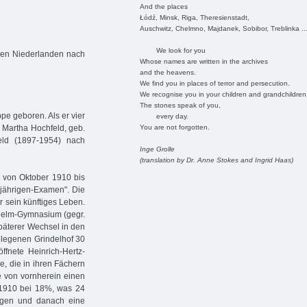
And the places
Łódź, Minsk, Riga, Theresienstadt,
Auschwitz, Chelmno, Majdanek, Sobibor, Treblinka ..
We look for you
 den Niederlanden nach
Whose names are written in the archives
and the heavens.
We find you in places of terror and persecution.
We recognise you in your children and grandchildren
The stones speak of you,
pe geboren. Als er vier
every day.
You are not forgotten.
d Martha Hochfeld, geb.
ld (1897-1954) nach
Inge Grolle
(translation by Dr. Anne Stokes and Ingrid Haas)
d von Oktober 1910 bis
jährigen-Examen". Die
r sein künftiges Leben.
helm-Gymnasium (gegr.
päterer Wechsel in den
legenen Grindelhof 30
öffnete Heinrich-Hertz-
, die in ihren Fächern
e von vornherein einen
9/1910 bei 18%, was 24
legen und danach eine