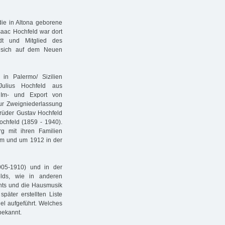
die in Altona geborene
saac Hochfeld war dort
adt und Mitglied des
n sich auf dem Neuen
in Palermo/ Sizilien
ulius Hochfeld aus
 Im- und Export von
ur Zweigniederlassung
rüder Gustav Hochfeld
ochfeld (1859 - 1940).
g mit ihren Familien
um und um 1912 in der
905-1910) und in der
elds, wie in anderen
ents und die Hausmusik
päter erstellten Liste
el aufgeführt. Welches
bekannt.