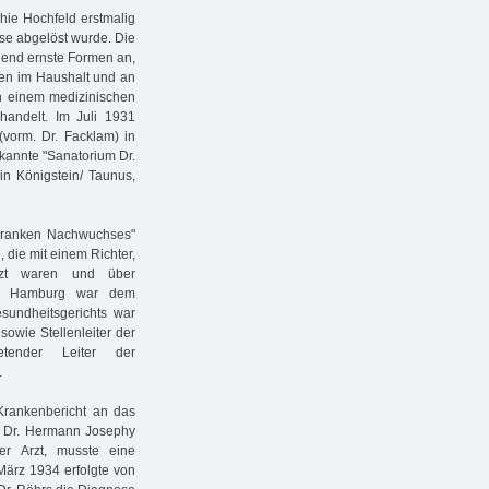
hie Hochfeld erstmalig
se abgelöst wurde. Die
gend ernste Formen an,
ngen im Haushalt und an
n einem medizinischen
andelt. Im Juli 1931
vorm. Dr. Facklam) in
kannte "Sanatorium Dr.
in Königstein/ Taunus,
bkranken Nachwuchses"
 die mit einem Richter,
tzt waren und über
icht Hamburg war dem
sundheitsgerichts war
owie Stellenleiter der
etender Leiter der
.
rankenbericht an das
h Dr. Hermann Josephy
er Arzt, musste eine
ärz 1934 erfolgte von