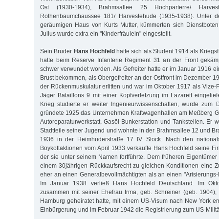
Ost (1930-1934), Brahmsallee 25 Hochparterre/ Harve
Rothenbaumchaussee 181/ Harvestehude (1935-1938). Unter der
geräumigen Haus von Kurts Mutter, kümmerten sich Dienstboten
Julius wurde extra ein "Kinderfräulein" eingestellt.
Sein Bruder
Hans Hochfeld
hatte sich als Student 1914 als Kriegsf
hatte beim Reserve Infanterie Regiment 31 an der Front gekä
schwer verwundet worden. Als Gefreiter hatte er im Januar 1916 e
Brust bekommen, als Obergefreiter an der Ostfront im Dezember 
der Rückenmuskulatur erlitten und war im Oktober 1917 als Vize
Jäger Bataillons 9 mit einer Kopfverletzung im Lazarett eingeli
Krieg studierte er weiter Ingenieurwissenschaften, wurde zum D
gründete 1925 das Unternehmen Kraftwagenhallen am Meßberg G
Autoreparaturwerkstatt, Gasöl-Bunkerstation und Tankstellen. Er w
Stadtteile seiner Jugend und wohnte in der Brahmsallee 12 und B
1936 in der Heimhuderstraße 17 IV. Stock. Nach den nationalso
Boykottaktionen vom April 1933 verkaufte Hans Hochfeld seine F
der sie unter seinem Namen fortführte. Dem früheren Eigentümer
einem 30jährigen Rückkaufsrecht zu gleichen Konditionen eine Zu
eher an einen Generalbevollmächtigten als an einen "Arisierungs-P
Im Januar 1938 verließ Hans Hochfeld Deutschland. Im Okt
zusammen mit seiner Ehefrau Irma, geb. Schreiner (geb. 1904),
Hamburg geheiratet hatte, mit einem US-Visum nach New York emig
Einbürgerung und im Februar 1942 die Registrierung zum US-Militä