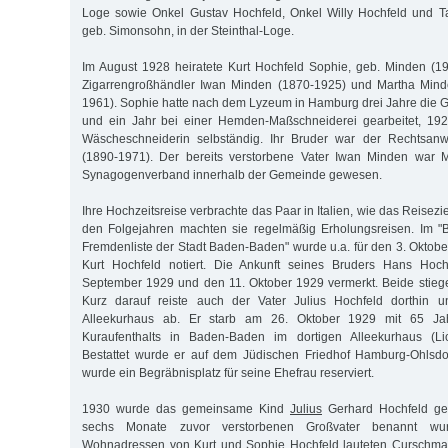
Loge sowie Onkel Gustav Hochfeld, Onkel Willy Hochfeld und Ta
geb. Simonsohn, in der Steinthal-Loge.
Im August 1928 heiratete Kurt Hochfeld Sophie, geb. Minden (1
Zigarrengroßhändler Iwan Minden (1870-1925) und Martha Mind
1961). Sophie hatte nach dem Lyzeum in Hamburg drei Jahre die
und ein Jahr bei einer Hemden-Maßschneiderei gearbeitet, 192
Wäscheschneiderin selbständig. Ihr Bruder war der Rechtsanw
(1890-1971). Der bereits verstorbene Vater Iwan Minden war M
Synagogenverband innerhalb der Gemeinde gewesen.
Ihre Hochzeitsreise verbrachte das Paar in Italien, wie das Reisezie
den Folgejahren machten sie regelmäßig Erholungsreisen. Im "B
Fremdenliste der Stadt Baden-Baden" wurde u.a. für den 3. Oktobe
Kurt Hochfeld notiert. Die Ankunft seines Bruders Hans Hoch
September 1929 und den 11. Oktober 1929 vermerkt. Beide stieg
Kurz darauf reiste auch der Vater Julius Hochfeld dorthin u
Alleekurhaus ab. Er starb am 26. Oktober 1929 mit 65 Ja
Kuraufenthalts in Baden-Baden im dortigen Alleekurhaus (Lic
Bestattet wurde er auf dem Jüdischen Friedhof Hamburg-Ohlsdo
wurde ein Begräbnisplatz für seine Ehefrau reserviert.
1930 wurde das gemeinsame Kind
Julius
Gerhard Hochfeld ge
sechs Monate zuvor verstorbenen Großvater benannt wu
Wohnadressen von Kurt und Sophie Hochfeld lauteten Curschman