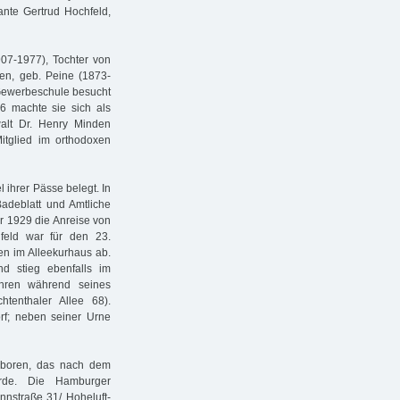
nte Gertrud Hochfeld,
907-1977), Tochter von
en, geb. Peine (1873-
 Gewerbeschule besucht
6 machte sie sich als
alt Dr. Henry Minden
itglied im orthodoxen
l ihrer Pässe belegt. In
adeblatt und Amtliche
r 1929 die Anreise von
feld war für den 23.
en im Alleekurhaus ab.
nd stieg ebenfalls im
hren während seines
htenthaler Allee 68).
rf; neben seiner Urne
boren, das nach dem
rde. Die Hamburger
nstraße 31/ Hoheluft-