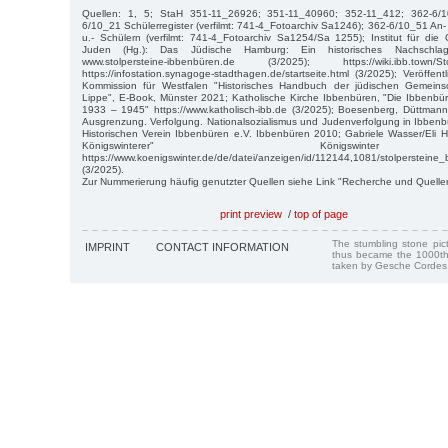
Quellen: 1, 5; StaH 351-11_26926; 351-11_40960; 352-11_412; 362-6/1
6/10_21 Schülerregister (verfilmt: 741-4_Fotoarchiv Sa1246); 362-6/10_51 An
u.- Schülern (verfilmt: 741-4_Fotoarchiv Sa1254/Sa 1255); Institut für di
Juden (Hg.): Das Jüdische Hamburg: Ein historisches Nachschla
www.stolpersteine-ibbenbüren.de (3/2025); https://wiki.ibb.town/
https://infostation.synagoge-stadthagen.de/startseite.html (3/2025); Veröffen
Kommission für Westfalen "Historisches Handbuch der jüdischen Gemeins
Lippe", E-Book, Münster 2021; Katholische Kirche Ibbenbüren, "Die Ibbenbü
1933 – 1945" https://www.katholisch-ibb.de (3/2025); Boesenberg, Düttmann
Ausgrenzung. Verfolgung. Nationalsozialismus und Judenverfolgung in Ibbe
Historischen Verein Ibbenbüren e.V. Ibbenbüren 2010; Gabriele Wasser/Eli Ha
Königswinterer" Königswin
https://www.koenigswinter.de/de/datei/anzeigen/id/112144,1081/stolpersteine_
(3/2025).
Zur Nummerierung häufig genutzter Quellen siehe Link "Recherche und Quelle
print preview
/
top of page
The stumbling stone pi
IMPRINT
CONTACT INFORMATION
thus became the 1000th
taken by Gesche Cordes