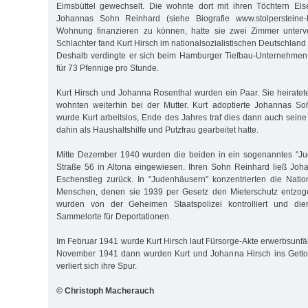
Eimsbüttel gewechselt. Die wohnte dort mit ihren Töchtern E
Johannas Sohn Reinhard (siehe Biografie www.stolpersteine
Wohnung finanzieren zu können, hatte sie zwei Zimmer unterver
Schlachter fand Kurt Hirsch im nationalsozialistischen Deutschland
Deshalb verdingte er sich beim Hamburger Tiefbau-Unternehmen V
für 73 Pfennige pro Stunde.
Kurt Hirsch und Johanna Rosenthal wurden ein Paar. Sie heiratet
wohnten weiterhin bei der Mutter. Kurt adoptierte Johannas So
wurde Kurt arbeitslos, Ende des Jahres traf dies dann auch seine
dahin als Haushaltshilfe und Putzfrau gearbeitet hatte.
Mitte Dezember 1940 wurden die beiden in ein sogenanntes "Jud
Straße 56 in Altona eingewiesen. Ihren Sohn Reinhard ließ Joh
Eschenstieg zurück. In "Judenhäusern" konzentrierten die Nation
Menschen, denen sie 1939 per Gesetz den Mieterschutz entzog
wurden von der Geheimen Staatspolizei kontrolliert und die
Sammelorte für Deportationen.
Im Februar 1941 wurde Kurt Hirsch laut Fürsorge-Akte erwerbsunfä
November 1941 dann wurden Kurt und Johanna Hirsch ins Getto M
verliert sich ihre Spur.
© Christoph Macherauch