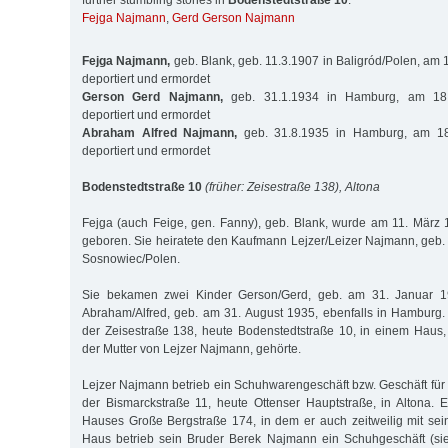
further stumbling stones in
Bodenstedtstraße 10
:
Fejga Najmann
,
Gerd Gerson Najmann
Fejga Najmann,
geb. Blank, geb. 11.3.1907 in Baligród/Polen, am 
deportiert und ermordet
Gerson Gerd Najmann,
geb. 31.1.1934 in Hamburg, am 18.
deportiert und ermordet
Abraham Alfred Najmann,
geb. 31.8.1935 in Hamburg, am 18
deportiert und ermordet
Bodenstedtstraße 10
(früher: Zeisestraße 138), Altona
Fejga (auch Feige, gen. Fanny), geb. Blank, wurde am 11. März 
geboren. Sie heiratete den Kaufmann Lejzer/Leizer Najmann, geb.
Sosnowiec/Polen.
Sie bekamen zwei Kinder Gerson/Gerd, geb. am 31. Januar 
Abraham/Alfred, geb. am 31. August 1935, ebenfalls in Hamburg.
der Zeisestraße 138, heute Bodenstedtstraße 10, in einem Haus
der Mutter von Lejzer Najmann, gehörte.
Lejzer Najmann betrieb ein Schuhwarengeschäft bzw. Geschäft fü
der Bismarckstraße 11, heute Ottenser Hauptstraße, in Altona.
Hauses Große Bergstraße 174, in dem er auch zeitweilig mit sei
Haus betrieb sein Bruder Berek Najmann ein Schuhgeschäft (sie