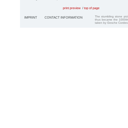
print preview
/
top of page
The stumbling stone pi
IMPRINT
CONTACT INFORMATION
thus became the 1000th
taken by Gesche Cordes