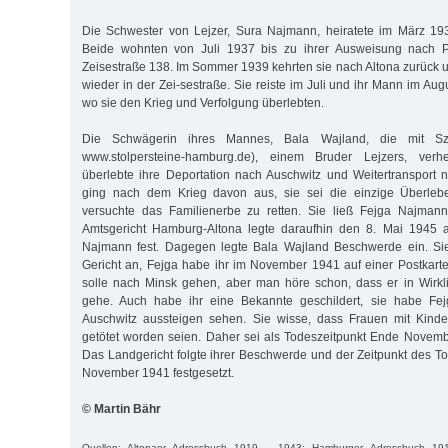
Die Schwester von Lejzer, Sura Najmann, heiratete im März 193
Beide wohnten von Juli 1937 bis zu ihrer Ausweisung nach Po
Zeisestraße 138. Im Sommer 1939 kehrten sie nach Altona zurück 
wieder in der Zei-sestraße. Sie reiste im Juli und ihr Mann im Au
wo sie den Krieg und Verfolgung überlebten.
Die Schwägerin ihres Mannes, Bala Wajland, die mit Sz
www.stolpersteine-hamburg.de), einem Bruder Lejzers, verh
überlebte ihre Deportation nach Auschwitz und Weitertransport
ging nach dem Krieg davon aus, sie sei die einzige Überleb
versuchte das Familienerbe zu retten. Sie ließ Fejga Najmann 
Amtsgericht Hamburg-Altona legte daraufhin den 8. Mai 1945 a
Najmann fest. Dagegen legte Bala Wajland Beschwerde ein. S
Gericht an, Fejga habe ihr im November 1941 auf einer Postkart
solle nach Minsk gehen, aber man höre schon, dass er in Wirkl
gehe. Auch habe ihr eine Bekannte geschildert, sie habe Fej
Auschwitz aussteigen sehen. Sie wisse, dass Frauen mit Kinder
getötet worden seien. Daher sei als Todeszeitpunkt Ende Nove
Das Landgericht folgte ihrer Beschwerde und der Zeitpunkt des T
November 1941 festgesetzt.
© Martin Bähr
Quellen: Altonaer Adressbuch 1919 – 1943; Hamburger Adressbuch 1