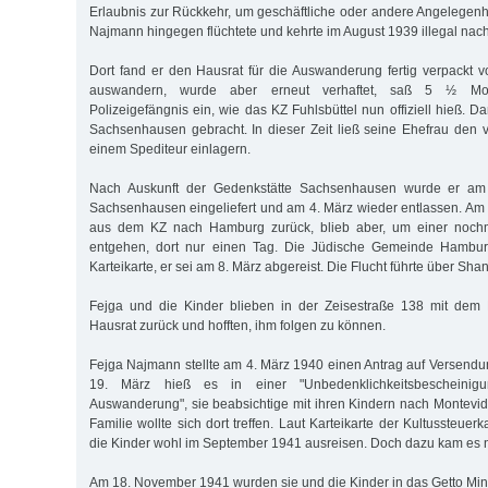
Erlaubnis zur Rückkehr, um geschäftliche oder andere Angelegenhe
Najmann hingegen flüchtete und kehrte im August 1939 illegal na
Dort fand er den Hausrat für die Auswanderung fertig verpackt vo
auswandern, wurde aber erneut verhaftet, saß 5 ½ M
Polizeigefängnis ein, wie das KZ Fuhlsbüttel nun offiziell hieß. 
Sachsenhausen gebracht. In dieser Zeit ließ seine Ehefrau den 
einem Spediteur einlagern.
Nach Auskunft der Gedenkstätte Sachsenhausen wurde er am
Sachsenhausen eingeliefert und am 4. März wieder entlassen. Am 
aus dem KZ nach Hamburg zurück, blieb aber, um einer nochm
entgehen, dort nur einen Tag. Die Jüdische Gemeinde Hamburg
Karteikarte, er sei am 8. März abgereist. Die Flucht führte über Sh
Fejga und die Kinder blieben in der Zeisestraße 138 mit dem
Hausrat zurück und hofften, ihm folgen zu können.
Fejga Najmann stellte am 4. März 1940 einen Antrag auf Versen
19. März hieß es in einer "Unbedenklichkeitsbescheini
Auswanderung", sie beabsichtige mit ihren Kindern nach Montev
Familie wollte sich dort treffen. Laut Karteikarte der Kultussteuer
die Kinder wohl im September 1941 ausreisen. Doch dazu kam es n
Am 18. November 1941 wurden sie und die Kinder in das Getto Mins