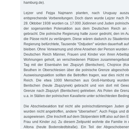
hamburg.de).
Lejzer und Fejga Najmann planten, nach Uruguay auszu
entsprechende Vorbereitungen. Doch dann wurde Lejzer nach P
28. Oktober 1938 wurden ca. 17.000 Jüdinnen und Juden polnisc
der sogenannten Polenaktion aus dem Deutschen Reich an d
gebracht. Die polnische Regierung hatte zuvor gedroht, den im 
die Pässe nicht zu verlängern. Diese wären dadurch zu Staatenl
Regierung befürchtete, Tausende "Ostjuden" würden dauerhaft auf
bleiben. Ohne Vorwarnung und ohne Ansehen der Person wurden 
Deutschen Reich Männer, Frauen und Kinder von ihren Arbeitsp
Wohnungen geholt, an verschiedenen Plätzen zusammengefass
Tag mit der Eisenbahn bei Zbąszyń (Bentschen), Chojnice (Ko
Beuthen in Oberschlesien über die polnische Grenze abgeschobe
Ausweisungsaktion sollten die Betroffen tragen, war dies nicht 
Reich. Die etwa 1000 Menschen aus Groß-Hamburg wurden
Bentschen (heute Zbąszynek) gebracht und von dort mit Gewal
Grenze nach Zbąszyń (Bentschen) getrieben. Als Polen die Gren
u.a. in Ställen der polnischen Kavallerie unter schlechtesten Bedi
Die Abschiebeaktion traf nicht alle polnischstämmigen Juden 
wurden nicht angetroffen, andere "übersehen". Auch Fejga und d
ausgewiesen. (Die Inschrift auf dem Stolperstein trifft also auf den
Frau und Kinder zu). Zu diesem Zeitpunkt wohnte die Familie in 
Altona (heute Bodenstedtstraße). Ein Teil der Abgeschobenen e