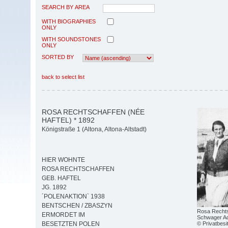
SEARCH BY AREA
WITH BIOGRAPHIES
ONLY
WITH SOUNDSTONES
ONLY
SORTED BY
back to select list
ROSA RECHTSCHAFFEN (NÉE
HAFTEL) * 1892
Königstraße 1 (Altona, Altona-Altstadt)
HIER WOHNTE
ROSA RECHTSCHAFFEN
GEB. HAFTEL
JG. 1892
´POLENAKTION` 1938
BENTSCHEN / ZBASZYN
Rosa Rechts
ERMORDET IM
Schwager Ad
© Privatbesi
BESETZTEN POLEN