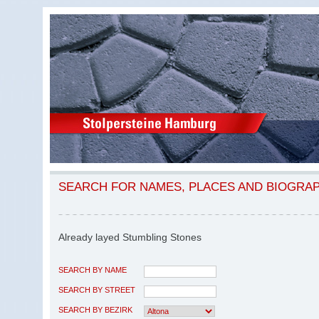
SEARCH FOR NAMES, PLACES AND BIOGRA
Already layed Stumbling Stones
SEARCH BY NAME
SEARCH BY STREET
SEARCH BY BEZIRK