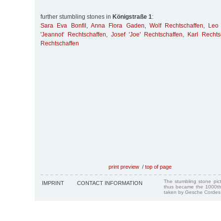
further stumbling stones in
Königstraße 1
:
Sara Eva Bonfil
,
Anna Flora Gaden
,
Wolf Rechtschaffen
,
Leo 
'Jeannot' Rechtschaffen
,
Josef 'Joe' Rechtschaffen
,
Karl Rechts
Rechtschaffen
print preview
/
top of page
The stumbling stone pi
IMPRINT
CONTACT INFORMATION
thus became the 1000th
taken by Gesche Cordes