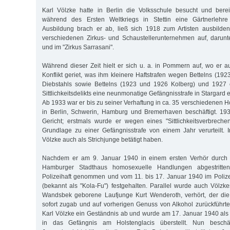
Karl Völzke hatte in Berlin die Volksschule besucht und ber
während des Ersten Weltkriegs in Stettin eine Gärtnerlehr
Ausbildung brach er ab, ließ sich 1918 zum Artisten ausbilden
verschiedenen Zirkus- und Schaustellerunternehmen auf, darunt
und im "Zirkus Sarrasani".
Während dieser Zeit hielt er sich u. a. in Pommern auf, wo er 
Konflikt geriet, was ihm kleinere Haftstrafen wegen Bettelns (192
Diebstahls sowie Bettelns (1923 und 1926 Kolberg) und 1927 
Sittlichkeitsdelikts eine neunmonatige Gefängnisstrafe in Stargard 
Ab 1933 war er bis zu seiner Verhaftung in ca. 35 verschiedenen 
in Berlin, Schwerin, Hamburg und Bremerhaven beschäftigt. 193
Gericht; erstmals wurde er wegen eines "Sittlichkeitsverbrech
Grundlage zu einer Gefängnisstrafe von einem Jahr verurteilt. In
Völzke auch als Strichjunge betätigt haben.
Nachdem er am 9. Januar 1940 in einem ersten Verhör durch d
Hamburger Stadthaus homosexuelle Handlungen abgestritten
Polizeihaft genommen und vom 11. bis 17. Januar 1940 im Polize
(bekannt als "Kola-Fu") festgehalten. Parallel wurde auch Völzke
Wandsbek geborene Laufjunge Kurt Wenderoth, verhört, der di
sofort zugab und auf vorherigen Genuss von Alkohol zurückführte
Karl Völzke ein Geständnis ab und wurde am 17. Januar 1940 als
in das Gefängnis am Holstenglacis überstellt. Nun beschä