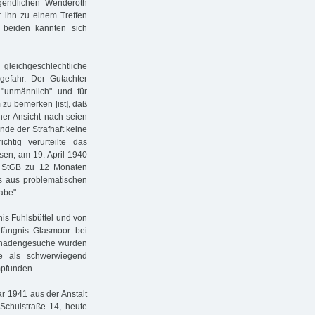
ugendlichen Wenderoth
r ihn zu einem Treffen
 beiden kannten sich
leichgeschlechtliche
efahr. Der Gutachter
 "unmännlich" und für
 zu bemerken [ist], daß
ner Ansicht nach seien
de der Strafhaft keine
chtig verurteilte das
sen, am 19. April 1940
5 StGB zu 12 Monaten
s aus problematischen
abe".
is Fuhlsbüttel und von
fängnis Glasmoor bei
 Gnadengesuche wurden
de als schwerwiegend
mpfunden.
ar 1941 aus der Anstalt
Schulstraße 14, heute