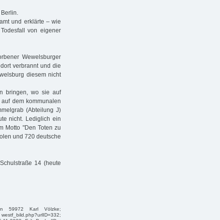
Berlin.
amt und erklärte – wie
Todesfall von eigener
orbener Wewelsburger
 dort verbrannt und die
welsburg diesem nicht
n bringen, wo sie auf
de auf dem kommunalen
mmelgrab (Abteilung J)
te nicht. Lediglich ein
m Motto "Den Toten zu
 Polen und 720 deutsche
 Schulstraße 14 (heute
hen 59972 Karl Völzke;
1_ westf_bild.php?urlID=332;