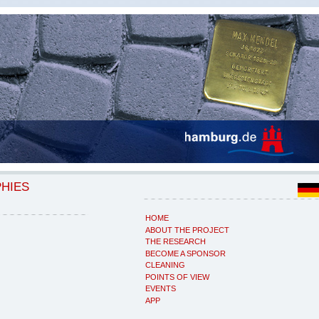
PHIES
HOME
ABOUT THE PROJECT
THE RESEARCH
BECOME A SPONSOR
CLEANING
POINTS OF VIEW
EVENTS
APP