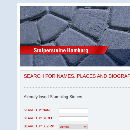
SEARCH FOR NAMES, PLACES AND BIOGRA
Already layed Stumbling Stones
SEARCH BY NAME
SEARCH BY STREET
SEARCH BY BEZIRK