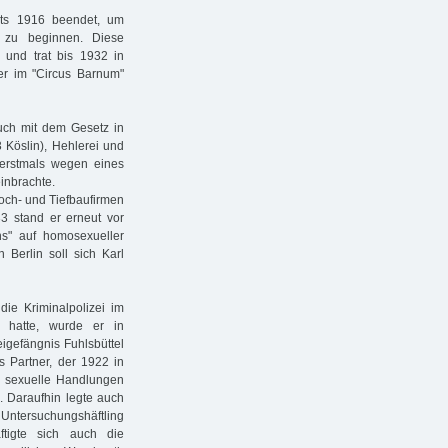
eits 1916 beendet, um
e zu beginnen. Diese
 und trat bis 1932 in
er im "Circus Barnum"
auch mit dem Gesetz in
3 Köslin), Hehlerei und
erstmals wegen eines
einbrachte.
Hoch- und Tiefbaufirmen
3 stand er erneut vor
ens" auf homosexueller
 Berlin soll sich Karl
ie Kriminalpolizei im
 hatte, wurde er in
igefängnis Fuhlsbüttel
s Partner, der 1922 in
e sexuelle Handlungen
. Daraufhin legte auch
 Untersuchungshäftling
ftigte sich auch die