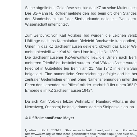
Seine abgelieferte Geldbörse schickte das KZ an seine Mutter nach 
Der SS-Mann H. Röttger meldete den Tod beim örtlichen Standes
der Standesbeamte auf der Sterbeurkunde notierte – "von dem 
Wissenschaft unterrichtet".
Zum Zeitpunkt von Karl Völzkes Tod wurden die Leichen verst
Häftlinge noch ins Krematorium Bielefeld-Brackwede transportiert,
Urnen in das KZ Sachsenhausen geliefert, obwohl das Lager We
mehr unterstellt war. Karl Völzkes Urne trug die Nr. 1300.
Die Sachsenhausener KZ-Verwaltung ließ die Urnen nach Berli
mehreren Friedhöfen bestattet wurden. Karl Völzkes Asche wur
Friedhof in Güterfelde bei Berlin am 21. Mai 1942 in einem Sa
beigesetzt. Eine namentliche Kennzeichnung erfolgte dort bis heu
zentraler Gedenkstein erinnert ohne Namensnennungen unter de
Ehren den Lebenden zur Pflicht" mit der Inschrift: "Hier ruhen 383
Ermordete im KZ Sachsenhausen 1942".
Da sich Karl Völzkes letzter Wohnsitz in Hamburg-Altona in der
Nernstweg, Ottensen) befand, erinnert dort ein Stolperstein an ihn.
© Ulf Bollmann/Beate Meyer
Quellen: StaH 213-11 Staatsanwaltschaft Landgericht – Strafsac
https://www.lwl.org/westfaelische-geschichte/portal/Internet/input_felder/seite