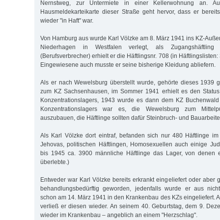
Nernstweg, zur Untermiete in einer Kellerwohnung an. Aus
Hausmeldekarteikarte dieser Straße geht hervor, dass er bereits 
wieder "in Haft" war.
Von Hamburg aus wurde Karl Völzke am 8. März 1941 ins KZ-Auße
Niederhagen in Westfalen verlegt, als Zugangshäftling
(Berufsverbrecher) erhielt er die Häftlingsnr. 708 (in Häftlingsliste
Eingewiesene auch musste er seine bisherige Kleidung abliefern.
Als er nach Wewelsburg überstellt wurde, gehörte dieses 1939 
zum KZ Sachsenhausen, im Sommer 1941 erhielt es den Status 
Konzentrationslagers, 1943 wurde es dann dem KZ Buchenwald u
Konzentrationslagers war es, die Wewelsburg zum Mittel
auszubauen, die Häftlinge sollten dafür Steinbruch- und Bauarbeiten
Als Karl Völzke dort eintraf, befanden sich nur 480 Häftlinge 
Jehovas, politischen Häftlingen, Homosexuellen auch einige Jude
bis 1945 ca. 3900 männliche Häftlinge das Lager, von denen es
überlebte.)
Entweder war Karl Völzke bereits erkrankt eingeliefert oder aber 
behandlungsbedürftig geworden, jedenfalls wurde er aus nich
schon am 14. März 1941 in den Krankenbau des KZs eingeliefert.
verließ er diesen wieder. An seinem 40. Geburtstag, dem 9. Dez
wieder im Krankenbau – angeblich an einem "Herzschlag".