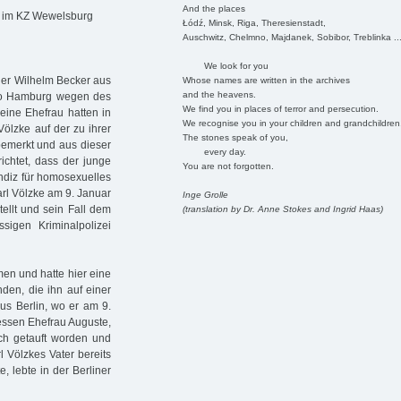
And the places
1 im KZ Wewelsburg
Łódź, Minsk, Riga, Theresienstadt,
Auschwitz, Chelmno, Majdanek, Sobibor, Treblinka ..
We look for you
ner Wilhelm Becker aus
Whose names are written in the archives
and the heavens.
tapo Hamburg wegen des
We find you in places of terror and persecution.
eine Ehefrau hatten in
We recognise you in your children and grandchildren
ölzke auf der zu ihrer
The stones speak of you,
emerkt und aus dieser
every day.
ichtet, dass der junge
You are not forgotten.
Indiz für homosexuelles
rl Völzke am 9. Januar
Inge Grolle
ellt und sein Fall dem
(translation by Dr. Anne Stokes and Ingrid Haas)
sigen Kriminalpolizei
n und hatte hier eine
nden, die ihn auf einer
aus Berlin, wo er am 9.
essen Ehefrau Auguste,
ch getauft worden und
 Völzkes Vater bereits
e, lebte in der Berliner