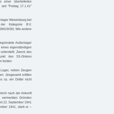
 einer überlieferten
seit "Freitag 17.1.41"
nlager Wewelsburg bei
 der Kategorie B.V.
n: 36629/36). Wie andere
gegründete Außenlager
eines eigenständigen
nterstellt. Zweck des
punkt des SS-Ordens
 leisten.
im Lager, neben Zeugen
n. (Insgesamt erlitten
 ca. ein Drittel nicht
gleich nach der Ankunft
t vermerkten Gründen
 Am 22. September 1941
ember 1941, starb er –