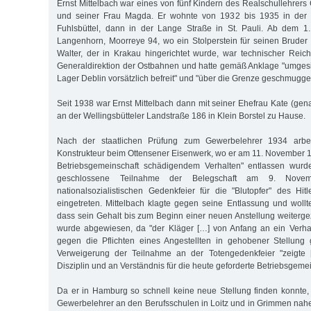
Ernst Mittelbach war eines von fünf Kindern des Realschullehrers
und seiner Frau Magda. Er wohnte von 1932 bis 1935 in der 
Fuhlsbüttel, dann in der Lange Straße in St. Pauli. Ab dem 1.
Langenhorn, Moorreye 94, wo ein Stolperstein für seinen Bruder W
Walter, der in Krakau hingerichtet wurde, war technischer Reic
Generaldirektion der Ostbahnen und hatte gemäß Anklage "umges
Lager Deblin vorsätzlich befreit" und "über die Grenze geschmuggel
Seit 1938 war Ernst Mittelbach dann mit seiner Ehefrau Kate (gena
an der Wellingsbütteler Landstraße 186 in Klein Borstel zu Hause.
Nach der staatlichen Prüfung zum Gewerbelehrer 1934 arbei
Konstrukteur beim Ottensener Eisenwerk, wo er am 11. November 19
Betriebsgemeinschaft schädigendem Verhalten" entlassen wurd
geschlossene Teilnahme der Belegschaft am 9. Nov
nationalsozialistischen Gedenkfeier für die "Blutopfer" des Hi
eingetreten. Mittelbach klagte gegen seine Entlassung und wollt
dass sein Gehalt bis zum Beginn einer neuen Anstellung weiterge
wurde abgewiesen, da "der Kläger […] von Anfang an ein Verhal
gegen die Pflichten eines Angestellten in gehobener Stellung g
Verweigerung der Teilnahme an der Totengedenkfeier "zeigte
Disziplin und an Verständnis für die heute geforderte Betriebsgemei
Da er in Hamburg so schnell keine neue Stellung finden konnte, 
Gewerbelehrer an den Berufsschulen in Loitz und in Grimmen nahe