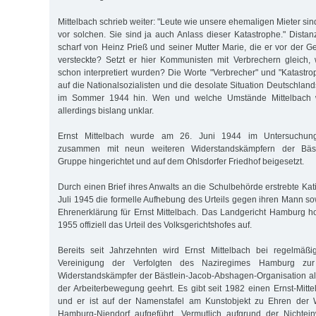
Mittelbach schrieb weiter: "Leute wie unsere ehemaligen Mieter sin
vor solchen. Sie sind ja auch Anlass dieser Katastrophe." Distanz
scharf von Heinz Prieß und seiner Mutter Marie, die er vor der 
versteckte? Setzt er hier Kommunisten mit Verbrechern gleich,
schon interpretiert wurden? Die Worte "Verbrecher" und "Katastr
auf die Nationalsozialisten und die desolate Situation Deutschlands
im Sommer 1944 hin. Wen und welche Umstände Mittelbach wir
allerdings bislang unklar.
Ernst Mittelbach wurde am 26. Juni 1944 im Untersuchun
zusammen mit neun weiteren Widerstandskämpfern der Bästl
Gruppe hingerichtet und auf dem Ohlsdorfer Friedhof beigesetzt.
Durch einen Brief ihres Anwalts an die Schulbehörde erstrebte Kati
Juli 1945 die formelle Aufhebung des Urteils gegen ihren Mann so
Ehrenerklärung für Ernst Mittelbach. Das Landgericht Hamburg h
1955 offiziell das Urteil des Volksgerichtshofes auf.
Bereits seit Jahrzehnten wird Ernst Mittelbach bei regelmäß
Vereinigung der Verfolgten des Naziregimes Hamburg zu
Widerstandskämpfer der Bästlein-Jacob-Abshagen-Organisation al
der Arbeiterbewegung geehrt. Es gibt seit 1982 einen Ernst-Mitte
und er ist auf der Namenstafel am Kunstobjekt zu Ehren der 
Hamburg-Niendorf aufgeführt. Vermutlich aufgrund der Nichtein