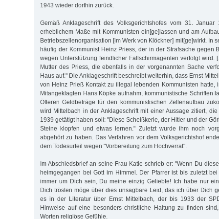
1943 wieder dorthin zurück.
Gemäß Anklageschrift des Volksgerichtshofes vom 31. Januar 1
erheblichem Maße mit Kommunisten ein[ge]lassen und am Aufba
Betriebszellenorganisation [im Werk von Klöckner] mit[ge]wirkt. In
häufig der Kommunist Heinz Priess, der in der Strafsache gegen B
wegen Unterstützung feindlicher Fallschirmagenten verfolgt wird.
Mutter des Priess, die ebenfalls in der vorgenannten Sache verfo
Haus auf." Die Anklageschrift beschreibt weiterhin, dass Ernst Mitt
von Heinz Prieß Kontakt zu illegal lebenden Kommunisten hatte, 
Mitangeklagten Hans Köpke aufnahm, kommunistische Schriften l
Öfteren Geldbeträge für den kommunistischen Zellenaufbau zu
wird Mittelbach in der Anklageschrift mit einer Aussage zitiert, di
1939 getätigt haben soll: "Diese Scheißkerle, der Hitler und der Göri
Steine klopfen und etwas lernen." Zuletzt wurde ihm noch vor
abgehört zu haben. Das Verfahren vor dem Volksgerichtshof end
dem Todesurteil wegen "Vorbereitung zum Hochverrat".
Im Abschiedsbrief an seine Frau Katie schrieb er: "Wenn Du diesen 
heimgegangen bei Gott im Himmel. Der Pfarrer ist bis zuletzt bei
immer um Dich sein, Du meine einzig Geliebte! Ich habe nur ei
Dich trösten möge über dies unsagbare Leid, das ich über Dich 
es in der Literatur über Ernst Mittelbach, der bis 1933 der SP
Hinweise auf eine besonders christliche Haltung zu finden sin
Worten religiöse Gefühle.