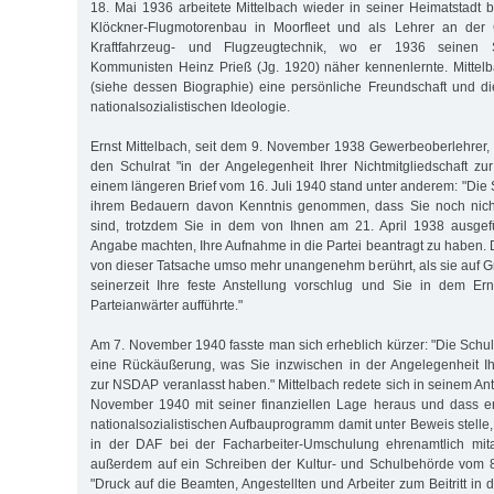
18. Mai 1936 arbeitete Mittelbach wieder in seiner Heimatstadt b
Klöckner-Flugmotorenbau in Moorfleet und als Lehrer an der 
Kraftfahrzeug- und Flugzeugtechnik, wo er 1936 seinen 
Kommunisten Heinz Prieß (Jg. 1920) näher kennenlernte. Mittel
(siehe dessen Biographie) eine persönliche Freundschaft und d
nationalsozialistischen Ideologie.
Ernst Mittelbach, seit dem 9. November 1938 Gewerbeoberlehrer
den Schulrat "in der Angelegenheit Ihrer Nichtmitgliedschaft zu
einem längeren Brief vom 16. Juli 1940 stand unter anderem: "Die
ihrem Bedauern davon Kenntnis genommen, dass Sie noch nich
sind, trotzdem Sie in dem von Ihnen am 21. April 1938 ausgef
Angabe machten, Ihre Aufnahme in die Partei beantragt zu haben. 
von dieser Tatsache umso mehr unangenehm berührt, als sie auf G
seinerzeit Ihre feste Anstellung vorschlug und Sie in dem Er
Parteianwärter aufführte."
Am 7. November 1940 fasste man sich erheblich kürzer: "Die Schu
eine Rückäußerung, was Sie inzwischen in der Angelegenheit Ihr
zur NSDAP veranlasst haben." Mittelbach redete sich in seinem An
November 1940 mit seiner finanziellen Lage heraus und dass e
nationalsozialistischen Aufbauprogramm damit unter Beweis stelle, 
in der DAF bei der Facharbeiter-Umschulung ehrenamtlich mita
außerdem auf ein Schreiben der Kultur- und Schulbehörde vom 8
"Druck auf die Beamten, Angestellten und Arbeiter zum Beitritt in 