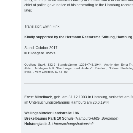
chief of police gave notice of his beheading to the Hamburg records
later.
Translator: Erwin Fink
Kindly supported by the Hermann Reemtsma Stiftung, Hamburg.
Stand: October 2017
© Hildegard Thevs
Quellen: StaH, 332-5 Standesämter, 1203+743/1944; Archiv der Ernst-Th
Akten, Anklageschrift "Hornberger und Andere"; Bästlein, "Hitlers Niederla
(Hrsg.), Vom Zweifeln, S. 44–89.
Ernst Mittelbach,
geb. am 31.12.1903 in Hamburg, verhaftet am 20
im Untersuchungsgefängnis Hamburg am 26.6.1944
Wellingsbütteler Landstraße 186
Brekelbaums Park 10 Schule
(
Hamburg-Mitte, Borgfelde
)
Holstenglacis 3,
Untersuchungshaftanstalt