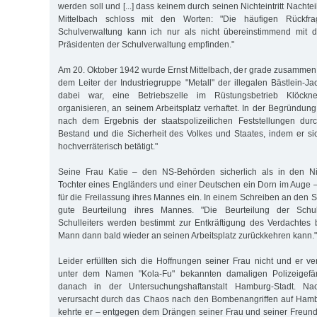
werden soll und [...] dass keinem durch seinen Nichteintritt Nacht
Mittelbach schloss mit den Worten: "Die häufigen Rückfr
Schulverwaltung kann ich nur als nicht übereinstimmend mit 
Präsidenten der Schulverwaltung empfinden."
Am 20. Oktober 1942 wurde Ernst Mittelbach, der grade zusammen m
dem Leiter der Industriegruppe "Metall" der illegalen Bästlein-
dabei war, eine Betriebszelle im Rüstungsbetrieb Klöckne
organisieren, an seinem Arbeitsplatz verhaftet. In der Begründung
nach dem Ergebnis der staatspolizeilichen Feststellungen dur
Bestand und die Sicherheit des Volkes und Staates, indem er sic
hochverräterisch betätigt."
Seine Frau Katie – den NS-Behörden sicherlich als in den N
Tochter eines Engländers und einer Deutschen ein Dorn im Auge – 
für die Freilassung ihres Mannes ein. In einem Schreiben an den S
gute Beurteilung ihres Mannes. "Die Beurteilung der Schu
Schulleiters werden bestimmt zur Entkräftigung des Verdachtes
Mann dann bald wieder an seinen Arbeitsplatz zurückkehren kann."
Leider erfüllten sich die Hoffnungen seiner Frau nicht und er ve
unter dem Namen "Kola-Fu" bekannten damaligen Polizeigefän
danach in der Untersuchungshaftanstalt Hamburg-Stadt. Na
verursacht durch das Chaos nach den Bombenangriffen auf Ham
kehrte er – entgegen dem Drängen seiner Frau und seiner Freun