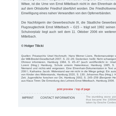
Witwe, ist die Urne von Ernst Mittelbach nicht in den Ehrenhain 
auf dem Ohlsdorfer Friedhof überführt worden. Die Friedhofsverwa
Einwilligung eines nahen Verwandten von den Opferverbänden.
Die Nachfolgerin der Gewerbeschule IX, die Staatliche Gewerbe
Flugzeugtechnik Ernst Mittelbach – G15 – trägt seit 1992 sein
Schulvorplatz liegt auch seit dem 11. Oktober 2006 ein weiterer 
Mittelbach.
© Holger Tilicki
Quellen: Privatarchiv Ursel Hochmuth; Hans Werner Lüers, Redemanuskript 
der Willi-Bredel-Gesellschaft 2007, S. 22–26; Gedenken heißt: Nicht schweig
Ohmoor informieren, Hamburg 1984, S. 45–47 (auch veröffentlicht in: Urs
Lorent (Hrsg.): Hamburg, Schule unterm Hakenkreuz, Hamburg 1985, S. 
Niemand und nichts wird vergessen. Eine Ehrenhain-Dokumentation in Text u
208 f.; Katharina Jacob: Widerstand war mir nicht in die Wiege gelegt. Ein auto
von Kinder des Widerstands, Hamburg 2020, S. 130; Johannes Rau (Hrsg.): Hilf
Zeit. Jugendliche forschen vor Ort, Hamburg 2002, S. 245–259 (Benjamin Her
aus Klaus Timm: Die Ermordung des Lehrers Ernst Mittelbach, Hamburg 2006.
print preview
/
top of page
The stumbling stone pi
IMPRINT
CONTACT INFORMATION
thus became the 1000th
taken by Gesche Cordes