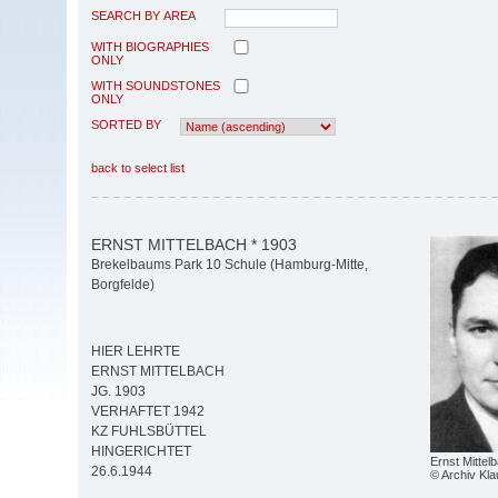
SEARCH BY AREA
WITH BIOGRAPHIES
ONLY
WITH SOUNDSTONES
ONLY
SORTED BY
back to select list
ERNST MITTELBACH * 1903
Brekelbaums Park 10 Schule (Hamburg-Mitte,
Borgfelde)
HIER LEHRTE
ERNST MITTELBACH
JG. 1903
VERHAFTET 1942
KZ FUHLSBÜTTEL
HINGERICHTET
Ernst Mittel
26.6.1944
© Archiv Kl