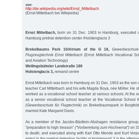
see:
http:/
/
de.wikipedia.org/
wiki/
Ernst_Mittelbach
(Ernst Mittelbach bei Wikipedia)
Ernst Mittelbach,
born on 31 Dec. 1903 in Hamburg, executed o
Hamburg pretrial detention center /Holstenglacis 3
Brekelbaums Park 10/Atrium of the G 18,
Gewerbeschule
Flugzeugtechnik Ernst Mittelbach
(Ernst Mittelbach Vocational Sc
and Aviation Technology)
Wellingsbütteler Landstraße 186
Holstenglacis 3,
remand centre
Ernst Mittelbach was born in Hamburg on 31 Dec. 1903 as the son o
teacher Carl Mittelbach and his wife Magda Boya, née Möller. He 
worked as a vocational school teacher at various schools. At the en
as a senior vocational school teacher at the Vocational School f
(Gewerbeschule für Flugtechnik)
on Brekelbaumspark in Borgfeld
married Kate Margaret Davis.
As a member of the Jacobs-Bästlein-Abshagen resistance group
"preparation to high treason”
("Vorbereitung zum Hochverrat”)
on 3
to death, and executed along with Karl Otto Mende and Kurt Vorp
entry) in the pretrial detention facility at Holstenwall 3 in the after