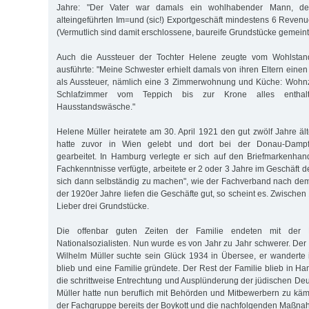
Jahre: "Der Vater war damals ein wohlhabender Mann, de
alteingeführten Im=und (sic!) Exportgeschäft mindestens 6 Reven
(Vermutlich sind damit erschlossene, baureife Grundstücke gemeint
Auch die Aussteuer der Tochter Helene zeugte vom Wohlstand
ausführte: "Meine Schwester erhielt damals von ihren Eltern eine
als Aussteuer, nämlich eine 3 Zimmerwohnung und Küche: Wohn
Schlafzimmer vom Teppich bis zur Krone alles enthalte
Hausstandswäsche."
Helene Müller heiratete am 30. April 1921 den gut zwölf Jahre äl
hatte zuvor in Wien gelebt und dort bei der Donau-Dampfschi
gearbeitet. In Hamburg verlegte er sich auf den Briefmarkenhan
Fachkenntnisse verfügte, arbeitete er 2 oder 3 Jahre im Geschäft
sich dann selbständig zu machen", wie der Fachverband nach dem K
der 1920er Jahre liefen die Geschäfte gut, so scheint es. Zwisch
Lieber drei Grundstücke.
Die offenbar guten Zeiten der Familie endeten mit der
Nationalsozialisten. Nun wurde es von Jahr zu Jahr schwerer. Der 
Wilhelm Müller suchte sein Glück 1934 in Übersee, er wanderte
blieb und eine Familie gründete. Der Rest der Familie blieb in H
die schrittweise Entrechtung und Ausplünderung der jüdischen De
Müller hatte nun beruflich mit Behörden und Mitbewerbern zu kä
der Fachgruppe bereits der Boykott und die nachfolgenden Maßnah