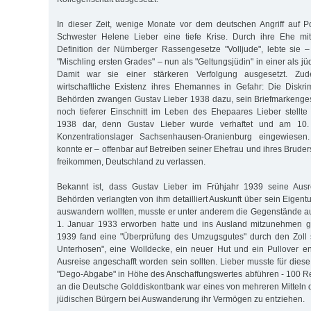
In dieser Zeit, wenige Monate vor dem deutschen Angriff auf P
Schwester Helene Lieber eine tiefe Krise. Durch ihre Ehe mi
Definition der Nürnberger Rassengesetze "Volljude", lebte sie 
"Mischling ersten Grades" – nun als "Geltungsjüdin" in einer als jü
Damit war sie einer stärkeren Verfolgung ausgesetzt. Zu
wirtschaftliche Existenz ihres Ehemannes in Gefahr: Die Diskr
Behörden zwangen Gustav Lieber 1938 dazu, sein Briefmarkenges
noch tieferer Einschnitt im Leben des Ehepaares Lieber stell
1938 dar, denn Gustav Lieber wurde verhaftet und am 10
Konzentrationslager Sachsenhausen-Oranienburg eingewiese
konnte er – offenbar auf Betreiben seiner Ehefrau und ihres Bruders
freikommen, Deutschland zu verlassen.
Bekannt ist, dass Gustav Lieber im Frühjahr 1939 seine Ausre
Behörden verlangten von ihm detailliert Auskunft über sein Eigent
auswandern wollten, musste er unter anderem die Gegenstände aufl
1. Januar 1933 erworben hatte und ins Ausland mitzunehmen g
1939 fand eine "Überprüfung des Umzugsgutes" durch den Zoll s
Unterhosen", eine Wolldecke, ein neuer Hut und ein Pullover ent
Ausreise angeschafft worden sein sollten. Lieber musste für dies
"Dego-Abgabe" in Höhe des Anschaffungswertes abführen - 100 R
an die Deutsche Golddiskontbank war eines von mehreren Mitteln d
jüdischen Bürgern bei Auswanderung ihr Vermögen zu entziehen.