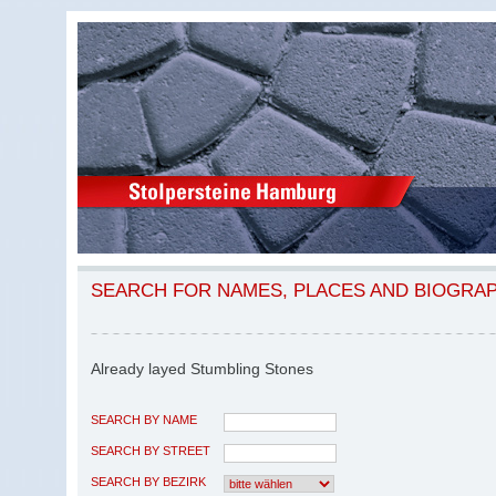
SEARCH FOR NAMES, PLACES AND BIOGRA
Already layed Stumbling Stones
SEARCH BY NAME
SEARCH BY STREET
SEARCH BY BEZIRK