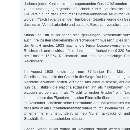
dadurch jeden Kontakt mit den sogenannten Geschäftsfreunden
zu ihm, und er ging nirgends hin", schrieb Kurt Müller rückblicken
Die Vereinigung der Hamburger Briefmarkenhändler sei durch "P
worden. "Nach Inkrafttreten der Nürnberger Gesetze wurde das Gesch
dass es mit Verlust arbeitete und bald alle Reserven verschwunden
Simon und Kurt Müller sahen sich "gezwungen, Notverkäufe vor
auch ihre besten Markenartikel verschleudern" müssen." Dies sch
der GmbH nieder: 1933 machte die Firma beispielsweise ein
Reichsmark und erwirtschaftete damit einen Verlust von 9.320 R
der Umsatz 16.054 Reichsmark, und das steuerpflichtige E
Reichsmark.
Im August 1938 leitete der nun 37-jährige Kurt Müller
Gesellschafteranteile der GmbH in die Wege, "da Halbjuden angebli
Nachteile erwarten" sollten. Als Sohn aus einer Mischehe, als di
nun galt, stuften die Nationalsozialisten ihn als "Halbjuden" un
erzogen worden war - als "Mischling ersten Grades" ein. N
konnten diese das Eigentum jüdischer Elternteile übernehmen und 
im November scheiterte seine Übernahme des Markenhauses vor
der Firma in ein Einzelunternehmen wurde "durch zweimaliges Sc
Unternehmens‹ unterbunden", schrieb Müller rückblickend, un
Geschäftsführer ausscheiden müssen.
Gegen Simon Müller wurde im November zudem wegen "Kapital