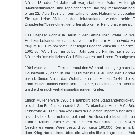
Müller 13 oder 14 Jahre alt war, starb sein Vater. Müller g
"Manufakturwaren- und Teppichhändler" und zog irgendwann nach 
er am 22. März 1898 die neun Jahre jüngere Näherin und gebürtige
Sie war keine Jüdin, in der Heiratsurkunde wurden beide Ehe
Dissidenten" bezeichnet, gehörten also keiner Religionsgemeinscha
Das Ehepaar wohnte in Berlin in der Fehrbelliner Straße 52. W
Hochzeit bekamen sie das erste von drei Kindern: Helene Frida E
August 1898. Im nächsten Jahr folgte Friedrich Wilhelm. Das dritte 
1901 zur Welt. Noch im selben Jahr zog die Familie nach Londo
Müller ein "ansehnliches Gold-Silberwaren und Uhren-Exportgeschä
1904 wechselte die Familie erneut den Wohnort - und ging nach H
Holstenwall 9, dann in die Glashüttenstraße 40 und den Grinde
erwarb Simon Müller das Wohnhaus in der Feldstraße 46, die Fa
Frida Müller damals einen Beruf ausübte, ist nicht bekannt. Vermu
um die drei noch verhältnismäßig jungen Kinder.
Simon Müller erwarb 1906 die hamburgische Staatsangehörigkeit. B
er sich den Briefmarkenhandel. Sein "Markenhaus Müller & Co Brief
Feldstraße 46. Die Firma war eines der ältesten Importhäuser des
als jüdisches Unternehmen bekannt. Die Geschäfte liefen offenbar
Familie Müller brachte es zu einigem Wohlstand. Um 1914 w
Geschäftes einen Warenbestand von circa 180.000 Reichsmark 
dem Krieg rückblickend über die wirtschaftliche Lage seines Va