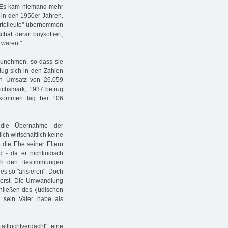
. Es kam niemand mehr
d in den 1950er Jahren.
arteileute" übernommen
äft derart boykottiert,
 waren."
zunehmen, so dass sie
lug sich in den Zahlen
en Umsatz von 26.059
eichsmark, 1937 betrug
inkommen lag bei 106
 die Übernahme der
ch wirtschaftlich keine
e die Ehe seiner Eltern
d - da er nichtjüdisch
ach den Bestimmungen
es so "arisieren". Doch
erst. Die Umwandlung
hließen des ›jüdischen
d sein Vater habe als
fluchtverdacht" eine