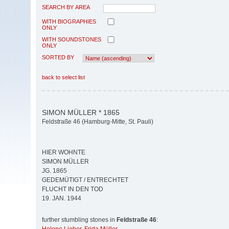
SEARCH BY AREA
WITH BIOGRAPHIES
ONLY
WITH SOUNDSTONES
ONLY
SORTED BY
back to select list
SIMON MÜLLER * 1865
Feldstraße 46 (Hamburg-Mitte, St. Pauli)
HIER WOHNTE
SIMON MÜLLER
JG. 1865
GEDEMÜTIGT / ENTRECHTET
FLUCHT IN DEN TOD
19. JAN. 1944
further stumbling stones in
Feldstraße 46
: