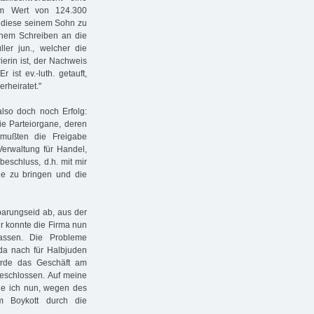
 im Wert von 124.300
, diese seinem Sohn zu
inem Schreiben an die
er jun., welcher die
ierin ist, der Nachweis
r ist ev.-luth. getauft,
erheiratet."
so doch noch Erfolg:
ie Parteiorgane, deren
mußten die Freigabe
erwaltung für Handel,
eschluss, d.h. mit mir
gie zu bringen und die
arungseid ab, aus der
er konnte die Firma nun
lassen. Die Probleme
a nach für Halbjuden
wurde das Geschäft am
eschlossen. Auf meine
de ich nun, wegen des
m Boykott durch die