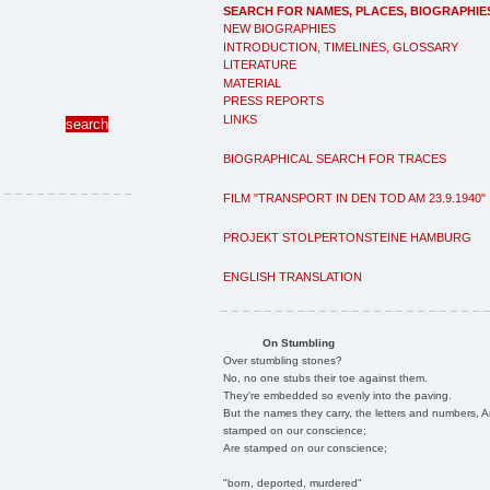
SEARCH FOR NAMES, PLACES, BIOGRAPHIE
NEW BIOGRAPHIES
INTRODUCTION, TIMELINES, GLOSSARY
LITERATURE
MATERIAL
PRESS REPORTS
LINKS
BIOGRAPHICAL SEARCH FOR TRACES
FILM "TRANSPORT IN DEN TOD AM 23.9.1940"
PROJEKT STOLPERTONSTEINE HAMBURG
ENGLISH TRANSLATION
On Stumbling
Over stumbling stones?
No, no one stubs their toe against them.
They're embedded so evenly into the paving.
But the names they carry, the letters and numbers, A
stamped on our conscience;
Are stamped on our conscience;
"born, deported, murdered"