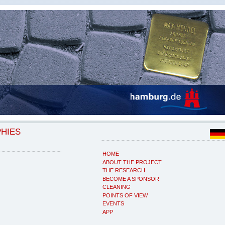
PHIES
HOME
ABOUT THE PROJECT
THE RESEARCH
BECOME A SPONSOR
CLEANING
POINTS OF VIEW
EVENTS
APP