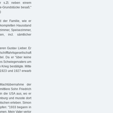
r s.Zt. neben einem
ue-Grundstücke besaß."
)
 der Familie, wie er
n kompletten Hausstand
zimmer, Speisezimmer,
n, incl. sämtlicher
teren Gustav Lieber. Er
fffahrtsgesellschaft
del. Da er "über keine
 des Schwiegervaters um
rieg bestätigte. Mitte
en 1923 und 1927 erwarb
 Machtübernahme der
mittlere Sohn Friedrich
 in die USA aus, wo er
amburg und musste dort
utschen erleben. Simon
mpfen: "1933 begann in
men. Mein Vater verlor