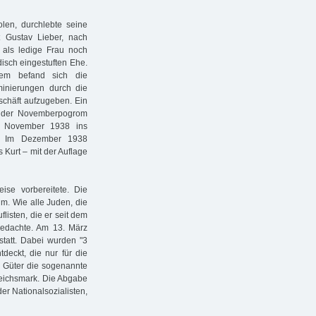
olen, durchlebte seine
t Gustav Lieber, nach
– als ledige Frau noch
disch eingestuften Ehe.
dem befand sich die
iminierungen durch die
chäft aufzugeben. Ein
te der Novemberpogrom
. November 1938 ins
n. Im Dezember 1938
 Kurt – mit der Auflage
ise vorbereitete. Die
um. Wie alle Juden, die
isten, die er seit dem
edachte. Am 13. März
tatt. Dabei wurden "3
deckt, die nur für die
e Güter die sogenannte
eichsmark. Die Abgabe
er Nationalsozialisten,