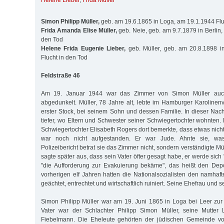
Helene Lieber
,
Frida Müller
Simon Philipp Müller,
geb. am 19.6.1865 in Loga, am 19.1.1944 Flu
Frida Amanda Elise Müller,
geb. Neie, geb. am 9.7.1879 in Berlin,
den Tod
Helene Frida Eugenie Lieber,
geb. Müller, geb. am 20.8.1898 in
Flucht in den Tod
Feldstraße 46
Am 19. Januar 1944 war das Zimmer von Simon Müller auc
abgedunkelt. Müller, 78 Jahre alt, lebte im Hamburger Karolinenv
erster Stock, bei seinem Sohn und dessen Familie. In dieser Nach
tiefer, wo Eltern und Schwester seiner Schwiegertochter wohnten. E
Schwiegertochter Elisabeth Rogers dort bemerkte, dass etwas nich
war noch nicht aufgestanden. Er war Jude. Ahnte sie, was
Polizeibericht betrat sie das Zimmer nicht, sondern verständigte Mü
sagte später aus, dass sein Vater öfter gesagt habe, er werde sich
"die Aufforderung zur Evakuierung bekäme", das heißt den Depo
vorherigen elf Jahren hatten die Nationalsozialisten den namhaf
geächtet, entrechtet und wirtschaftlich ruiniert. Seine Ehefrau und s
Simon Philipp Müller war am 19. Juni 1865 in Loga bei Leer zu
Vater war der Schlachter Philipp Simon Müller, seine Mutter 
Fiebelmann. Die Eheleute gehörten der jüdischen Gemeinde vo