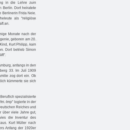
ing in die Lehre zum
Berlin. Dort heiratete
 Berlinerin Frida Neie.
leute als "religiöse
ft an.
enige Monate nach der
ugenie, geboren am 20.
Kind, Kurt Philipp, kam
n. Dort betrieb Simon
ft".
amburg, anfangs in den
lberg 33. Im Juli 1909
milie zog dort ein. Ob
tlich kümmerte sie sich
eruflich spezialisierte
m.-Imp" logierte in der
 Deutschen Reiches und
 über viele Jahre gut,
ies die Inventur des
aus. Kurt Müller nach
ters Anfang der 1920er