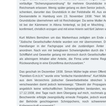
vorläufige "Sicherungsanordnung" für mehrere Grundstücke
Reichsmark erlassen. Wenig später gelang es dem Senior jedoch
schenken, darunter das Grundstück in der Feldstraße 46. Aus e
Devisenstelle in Hamburg vom 23. November 1938: "Herr Müll
Grundstücke übernehmen will ist Reichsbürger. Da seine Mutter Ar
ist bei der Kämmerei in Altona hinterlegt, so [ist] er Mischling. E
konfirmiert, christlich erzogen und mit einer Arierin seit fünf Jahren v
Kurt Müllers Bemühen um das Markenhaus zeitigten am Ende al
"Jüdische Gesellschafter-Anteile wurden von mir übernommen. D
Handlanger in der Fachgruppe und die zuständigen Ämter 
anordnen. Nach von mir belegbaren Schwierigkeiten durch die V
Schifffahrt und Gewerbe gelang mir dennoch durch Gesellschafterb
als alleinigem Inhaber aller Anteile, die Firma unter meine Re
Rückwandlung in eine Einzelfirma durchzusetzen."
Das geschah im Dezember 1938. Simon Müller legte einen Offenb
"Familien-G.m.b.H." wurde eine "einfache Handelsfirma". Kurt Müll
aus dem Verzeichnis jüdischer Gewerbebetriebe streichen 
verschwanden damit jedoch keineswegs: "Obwohl der Propagand
angeblich keine wirtschaftlichen Schwierigkeiten bestanden, 
17.12.1938, drei Tage nach dem Übergang auf mich, nochmals g
Beschwerde erfolgte zwangsläufig erneute Freigabe, jedoch wur
der Behörde geschlagenen Schnippchens, noch schwerere
Kollegenschaft ausgesetzt."