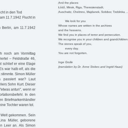
And the places
Łódź, Minsk, Riga, Theresienstadt,
Auschwitz, Chelmno, Majdanek, Sobibor, Treblinka ..
cht in den Tod
 am 11.7.1942 Flucht in
We look for you
Whose names are written in the archives
 Berlin, am 11.7.1942
and the heavens.
We find you in places of terror and persecution.
We recognise you in your children and grandchildren
The stones speak of you,
every day.
You are not forgotten.
h noch am Vormittag
iertel – Feldstraße 46,
Inge Grolle
t schlief er eine Etage
(translation by Dr. Anne Stokes and Ingrid Haas)
s war halb elf, als die
t stimmte. Simon Müller
 passiert war? Laut
llers Sohn Kurt. Dieser
 "etwas antun", wenn er
rtationsbefehl. In den
ten Briefmarkenhändler
eine Tochter waren tot.
r Welt gekommen. Sein
Lina Müller, geborene
n Leer an. Als Simon