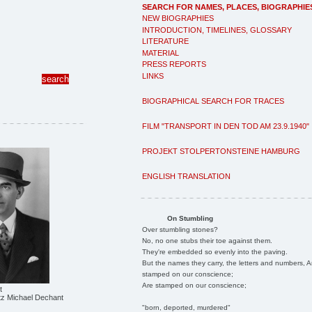
SEARCH FOR NAMES, PLACES, BIOGRAPHIE
NEW BIOGRAPHIES
INTRODUCTION, TIMELINES, GLOSSARY
LITERATURE
MATERIAL
PRESS REPORTS
LINKS
BIOGRAPHICAL SEARCH FOR TRACES
FILM "TRANSPORT IN DEN TOD AM 23.9.1940"
PROJEKT STOLPERTONSTEINE HAMBURG
ENGLISH TRANSLATION
On Stumbling
Over stumbling stones?
No, no one stubs their toe against them.
They're embedded so evenly into the paving.
But the names they carry, the letters and numbers, A
stamped on our conscience;
Are stamped on our conscience;
t
tz Michael Dechant
"born, deported, murdered"