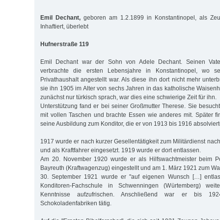
Emil Dechant,
geboren am 1.2.1899 in Konstantinopel, als Ze
Inhaftiert, überlebt
Hufnerstraße 119
Emil Dechant war der Sohn von Adele Dechant. Seinen Vater
verbrachte die ersten Lebensjahre in Konstantinopel, wo s
Privathaushalt angestellt war. Als diese ihn dort nicht mehr unter
sie ihn 1905 im Alter von sechs Jahren in das katholische Waisenh
zunächst nur türkisch sprach, war dies eine schwierige Zeit für ihn.
Unterstützung fand er bei seiner Großmutter Therese. Sie besucht
mit vollen Taschen und brachte Essen wie anderes mit. Später fi
seine Ausbildung zum Konditor, die er von 1913 bis 1916 absolviert
1917 wurde er nach kurzer Gesellentätigkeit zum Militärdienst na
und als Kraftfahrer eingesetzt. 1919 wurde er dort entlassen.
Am 20. November 1920 wurde er als Hilfswachtmeister beim P
Bayreuth (Kraftwagenzug) eingestellt und am 1. März 1921 zum Wa
30. September 1921 wurde er "auf eigenen Wunsch […] entlas
Konditoren-Fachschule in Schwenningen (Würtemberg) weite
Kenntnisse aufzufrischen. Anschließend war er bis 192
Schokoladenfabriken tätig.