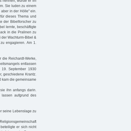
as nennen, wurde er im
am. Sie luden zu einem
aber in der Hölle" ein.
h für dieses Thema und
e der Bibelforscher zu
l lernte, beschäftigte
ack in die Pralinen zu
i der Wachturm-Bibel &
r zu engagieren. Am 1.
r die Reichardt-Werke,
beitsmangels entlassen
m 19. September 1930
r, geschiedene Krantz.
930 kam die gemeinsame
 sie ihn anfangs darin.
u lassen aufgrund des
er seine Lebenslage zu
 Religionsgemeinschaft
eteiligte er sich nicht