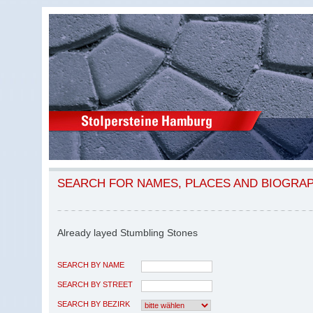
SEARCH FOR NAMES, PLACES AND BIOGRA
Already layed Stumbling Stones
SEARCH BY NAME
SEARCH BY STREET
SEARCH BY BEZIRK