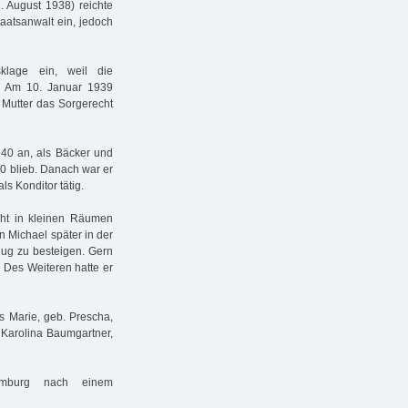
2. August 1938) reichte
aatsanwalt ein, jedoch
klage ein, weil die
n. Am 10. Januar 1939
 Mutter das Sorgerecht
940 an, als Bäcker und
50 blieb. Danach war er
s Konditor tätig.
icht in kleinen Räumen
n Michael später in der
zeug zu besteigen. Gern
 Des Weiteren hatte er
s Marie, geb. Prescha,
r Karolina Baumgartner,
mburg nach einem