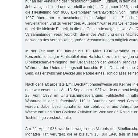
nur an der Verteilung der "Resolution" (einem Flugblatt, in dem di
Jehovas geschildert und verurteilt wurde) im Dezember 1936, sond
die Herstellung von 9000 Exemplaren verantwortlich. Von Frühj
1937 übernahm er anscheinend die Aufgabe, die Zeitschrif
vervielfältigen und zu versenden. Außerdem war er als "Zellendiener
dabei die kleinste Einheit, in die die Gemeinde aufgeteilt war. Als "
Versammlungen verantwortlich, die in der Wohnung eines Mitgli
da wegen des Verbots keine großen Versammlungen möglich ware
In der Zeit vom 10. Januar bis 10. März 1936 verbüßte er
Konzentrationslager Fuhlsbüttel eine Haftstrafe, zu der er wegen s
Bibelforschervereinigung, der Organisation der Zeugen Jehovas, 
Während der Untersuchungshaft tauschte Emil Dechant seine Z
Geld, das er zwischen Deckel und Pappe eines Honigglases seiner 
Nach der Haft arbeitete Emil Dechant phasenweise als Kellner in
oder war erwerbslos. Am 13. September 1937 wurde er erneut fe
28. April 1938 im Untersuchungsgefängnis Fuhlsbüttel inhafti
Wohnung in der Hufnerstraße 119 in Barmbek von zwei Gesta
worden. Dabei beschlagnahmten sie Lehrbücher und Jahrgänge d
Wachtturm" und "Das Goldene Zeitalter" im Wert von 85 RM, die er
Tochter Inge versteckt hatte.
Am 29. April 1938 wurde er wegen des Verbots der Bibelforsch
Monaten Haft verurteilt, die er bis zum 15. Juli 1940 teils in H