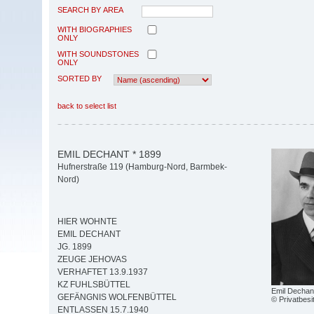
SEARCH BY AREA
WITH BIOGRAPHIES
ONLY
WITH SOUNDSTONES
ONLY
SORTED BY
back to select list
EMIL DECHANT * 1899
Hufnerstraße 119 (Hamburg-Nord, Barmbek-
Nord)
HIER WOHNTE
EMIL DECHANT
JG. 1899
ZEUGE JEHOVAS
VERHAFTET 13.9.1937
KZ FUHLSBÜTTEL
Emil Dechan
GEFÄNGNIS WOLFENBÜTTEL
© Privatbesi
ENTLASSEN 15.7.1940