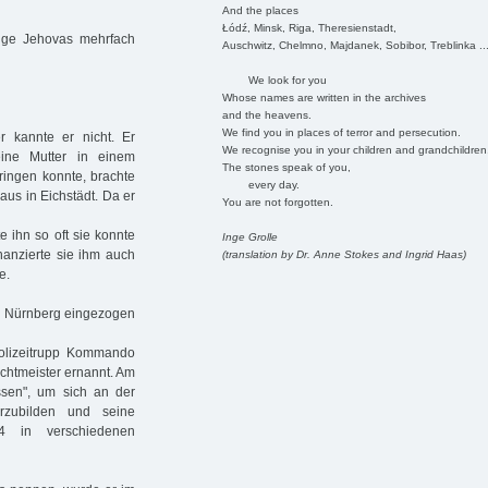
And the places
Łódź, Minsk, Riga, Theresienstadt,
uge Jehovas mehrfach
Auschwitz, Chelmno, Majdanek, Sobibor, Treblinka ..
We look for you
Whose names are written in the archives
and the heavens.
We find you in places of terror and persecution.
 kannte er nicht. Er
We recognise you in your children and grandchildren
eine Mutter in einem
The stones speak of you,
bringen konnte, brachte
every day.
aus in Eichstädt. Da er
You are not forgotten.
e ihn so oft sie konnte
Inge Grolle
nanzierte sie ihm auch
(translation by Dr. Anne Stokes and Ingrid Haas)
e.
ch Nürnberg eingezogen
olizeitrupp Kommando
chtmeister ernannt. Am
sen", um sich an der
rzubilden und seine
4 in verschiedenen