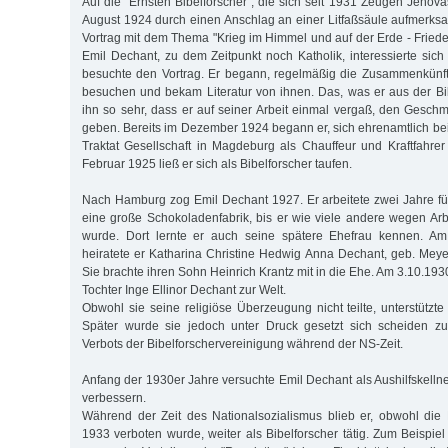
Auf die "Ernsten Bibelforscher", die sich seit 1931 Zeugen Jehov
August 1924 durch einen Anschlag an einer Litfaßsäule aufmerks
Vortrag mit dem Thema "Krieg im Himmel und auf der Erde - Friede 
Emil Dechant, zu dem Zeitpunkt noch Katholik, interessierte sic
besuchte den Vortrag. Er begann, regelmäßig die Zusammenkünft
besuchen und bekam Literatur von ihnen. Das, was er aus der Bibe
ihn so sehr, dass er auf seiner Arbeit einmal vergaß, den Geschm
geben. Bereits im Dezember 1924 begann er, sich ehrenamtlich be
Traktat Gesellschaft in Magdeburg als Chauffeur und Kraftfahre
Februar 1925 ließ er sich als Bibelforscher taufen.
Nach Hamburg zog Emil Dechant 1927. Er arbeitete zwei Jahre fü
eine große Schokoladenfabrik, bis er wie viele andere wegen Ar
wurde. Dort lernte er auch seine spätere Ehefrau kennen. A
heiratete er Katharina Christine Hedwig Anna Dechant, geb. Meye
Sie brachte ihren Sohn Heinrich Krantz mit in die Ehe. Am 3.10.1
Tochter Inge Ellinor Dechant zur Welt.
Obwohl sie seine religiöse Überzeugung nicht teilte, unterstützte
Später wurde sie jedoch unter Druck gesetzt sich scheiden z
Verbots der Bibelforschervereinigung während der NS-Zeit.
Anfang der 1930er Jahre versuchte Emil Dechant als Aushilfskelln
verbessern.
Während der Zeit des Nationalsozialismus blieb er, obwohl die
1933 verboten wurde, weiter als Bibelforscher tätig. Zum Beispiel b