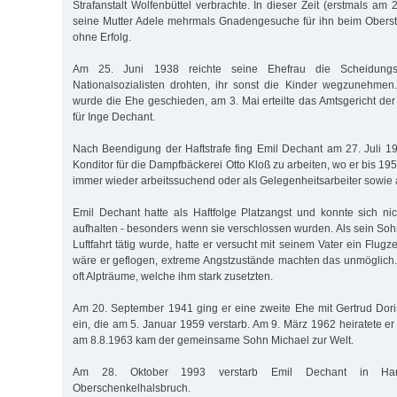
Strafanstalt Wolfenbüttel verbrachte. In dieser Zeit (erstmals am 
seine Mutter Adele mehrmals Gnadengesuche für ihn beim Oberst
ohne Erfolg.
Am 25. Juni 1938 reichte seine Ehefrau die Scheidungs
Nationalsozialisten drohten, ihr sonst die Kinder wegzunehme
wurde die Ehe geschieden, am 3. Mai erteilte das Amtsgericht der
für Inge Dechant.
Nach Beendigung der Haftstrafe fing Emil Dechant am 27. Juli 1
Konditor für die Dampfbäckerei Otto Kloß zu arbeiten, wo er bis 19
immer wieder arbeitssuchend oder als Gelegenheitsarbeiter sowie al
Emil Dechant hatte als Haftfolge Platzangst und konnte sich n
aufhalten - besonders wenn sie verschlossen wurden. Als sein Soh
Luftfahrt tätig wurde, hatte er versucht mit seinem Vater ein Flug
wäre er geflogen, extreme Angstzustände machten das unmöglich.
oft Alpträume, welche ihm stark zusetzten.
Am 20. September 1941 ging er eine zweite Ehe mit Gertrud Dori
ein, die am 5. Januar 1959 verstarb. Am 9. März 1962 heiratete e
am 8.8.1963 kam der gemeinsame Sohn Michael zur Welt.
Am 28. Oktober 1993 verstarb Emil Dechant in Ha
Oberschenkelhalsbruch.