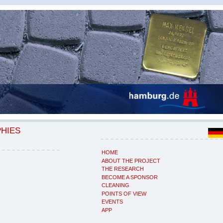
PHIES
HOME
ABOUT THE PROJECT
THE RESEARCH
BECOME A SPONSOR
CLEANING
POINTS OF VIEW
EVENTS
APP