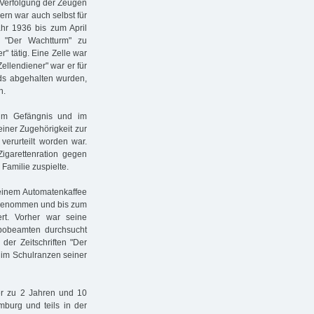
e Verfolgung der Zeugen
ern war auch selbst für
ahr 1936 bis zum April
t "Der Wachtturm" zu
" tätig. Eine Zelle war
Zellendiener" war er für
eds abgehalten wurden,
n.
 im Gefängnis und im
einer Zugehörigkeit zur
verurteilt worden war.
igarettenration gegen
Familie zuspielte.
 einem Automatenkaffee
stgenommen und bis zum
ert. Vorher war seine
pobeamten durchsucht
er Zeitschriften "Der
 im Schulranzen seiner
er zu 2 Jahren und 10
amburg und teils in der