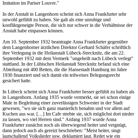
Imitation im Pariser Louvre."
In der Anstalt in Langenhorn scheint sich Anna Frankfurter sehr
unwohl gefühlt zu haben. Sie galt als eine unruhige und
konfliktgeneigte Person, die sich nur schwer in die Verhältnisse der
Anstalt habe einpassen können.
Am 10. September 1932 beantragte Anna Frankfurter gegenüber
dem Langenhorner ärztlichen Direktor Gerhard Schäfer schriftlich
ihre Verlegung in die Heilanstalt Lübeck-Strecknitz, die am 22.
September 1932 mit dem Vermerk "ungeheilt nach Lübeck verlegt"
stattfand. In der Lübischen Heilanstalt Strecknitz befand sich eine
Abteilung mit 400 Betten, die die Hansestadt Hamburg im Jahre
1930 finanziert und sich damit ein teilweises Belegungsrecht
gesichert hatte.
In Lübeck scheint sich Anna Frankfurter besser gefühlt zu haben als
in Langenhorn. Anfang 1935 wurde vermerkt, sie sei schon einige
Male in Begleitung einer zuverlässigen Schwester in der Stadt
gewesen, "wo sie sich ganz manierlich benahm und vor allem auf
Kuchen aus war. […] Im Cafe strebte sie, sich möglichst dort nieder
zu lassen, wo viel Herren sind." Anfang 1937 wurde Anna
Frankfurter zunächst noch als überwiegend heiter und vergnügt,
dann jedoch auch als gereizt beschrieben: "Meist heiter, singt
lautschallend Volkslieder usw. deklamiert laut. Redet wie ein