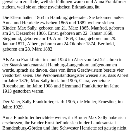
gewaltsam zu Tode, weil sie Jüdinnen waren und Anna Frankfurter
zudem, weil sie an einer psychischen Erkrankung litt.
Die Eltern hatten 1863 in Hamburg geheiratet. Sie bekamen außer
Anna und Henriette zwischen 1865 und 1882 weitere sieben
Kinder: Max Sally, geboren am 21. März 1865, Manfred, geboren
am 24. Dezember 1866, Ernst, geboren am 22. Januar 1868,
Siegmund, geboren am 19. April 1869, Clara, geboren am 29.
Januar 1871, Albert, geboren am 24.Oktober 1874, Berthold,
geboren am 28. März 1882.
Als Anna Frankfurter im Juni 1924 im Alter von fast 52 Jahren in
der Staatskrankenanstalt Hamburg-Langenhorn aufgenommen
wurde, sprach sie davon, dass von ihren Geschwistern bereits vier
verstorben seien. Die Personenstandsregister weisen aus, dass Albert
im Jahre 1876, Max Sally im Jahre 1905, Clara, verheirate
Rosenbaum, im Jahre 1908 und Siegmund Frankfurter im Jahre
1913 gestorben waren.
Der Vater, Sally Frankfurter, starb 1905, die Mutter, Ernestine, im
Jahre 1929.
Anna Frankfurter berichtete weiter, ihr Bruder Max Sally habe sich
erschossen, ihr Bruder Ernst befinde sich in der Landesanstalt
Brandenburg-Görden und ihre Schwester Henriette sei geistig nicht