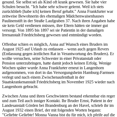
gesund. Sie selbst sei als Kind oft krank gewesen. Sie habe vier
Schulen besucht. "Ich habe sehr schwer gelernt. Weil ich stets
zurückblieb [habe ich] keinen Beruf gehabt." Anna Frankfurter war
zeitweise Bewohnerin des ehemaligen Mädchenwaisenhauses
Paulinenstift in der Straße Laufgraben 37. Nach ihren Angaben habe
sie kein Geld verdienen müssen, ihre Eltern hätten sie immer gut
versorgt. Von 1895 bis 1897 sei sie Patientin in der damaligen
Irrenanstalt Friedrichsberg gewesen und entmündigt worden.
Offenbar schien es möglich, Anna auf Wunsch eines Bruders im
August 1925 auf Urlaub zu entlassen – wenn auch gegen Revers
(Entlassung gegen ärztlichen Rat in Verantwortung des Bruders). Er
wollte versuchen, seine Schwester in einer Privatanstalt oder
Pension unterzubringen, hatte damit jedoch keinen Erfolg. Wenige
Wochen später wurde Anna Frankfurter erneut in Langenhorn
aufgenommen, von dort in das Versorgungsheim Hamburg-Farmsen
verlegt und nach einem Zwischenaufenthalt in der
Staatskrankenanstalt Friedrichsberg im November 1925 wieder nach
Langenhorn gebracht.
Zwischen Anna und ihren Geschwistern bestand erkennbar ein reger
und zum Teil auch inniger Kontakt. Ihr Bruder Ernst, Patient in der
Landesanstalt Görden bei Brandenburg an der Havel, schrieb ihr im
August 1932 einen Brief, der mit folgenden Worten begann:
"Geliebte Geliebte! Monna Vanna bist du für mich, ich pfeife auf die