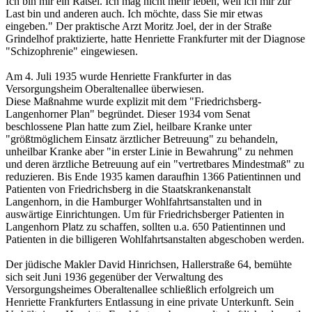
Ich bin mir ein Rätsel. Ich mag nicht mehr leben, weil ich mir zur
Last bin und anderen auch. Ich möchte, dass Sie mir etwas
eingeben." Der praktische Arzt Moritz Joel, der in der Straße
Grindelhof praktizierte, hatte Henriette Frankfurter mit der Diagnose
"Schizophrenie" eingewiesen.
Am 4. Juli 1935 wurde Henriette Frankfurter in das
Versorgungsheim Oberaltenallee überwiesen.
Diese Maßnahme wurde explizit mit dem "Friedrichsberg-
Langenhorner Plan" begründet. Dieser 1934 vom Senat
beschlossene Plan hatte zum Ziel, heilbare Kranke unter
"größtmöglichem Einsatz ärztlicher Betreuung" zu behandeln,
unheilbar Kranke aber "in erster Linie in Bewahrung" zu nehmen
und deren ärztliche Betreuung auf ein "vertretbares Mindestmaß" zu
reduzieren. Bis Ende 1935 kamen daraufhin 1366 Patientinnen und
Patienten von Friedrichsberg in die Staatskrankenanstalt
Langenhorn, in die Hamburger Wohlfahrtsanstalten und in
auswärtige Einrichtungen. Um für Friedrichsberger Patienten in
Langenhorn Platz zu schaffen, sollten u.a. 650 Patientinnen und
Patienten in die billigeren Wohlfahrtsanstalten abgeschoben werden.
Der jüdische Makler David Hinrichsen, Hallerstraße 64, bemühte
sich seit Juni 1936 gegenüber der Verwaltung des
Versorgungsheimes Oberaltenallee schließlich erfolgreich um
Henriette Frankfurters Entlassung in eine private Unterkunft. Sein