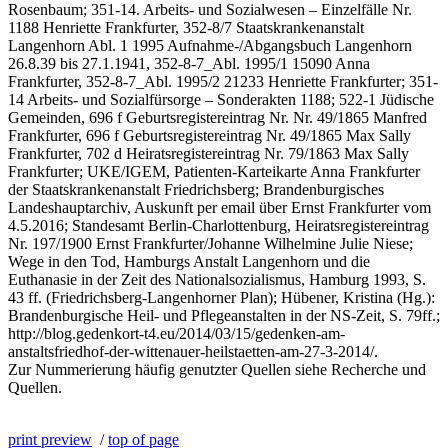
Rosenbaum; 351-14. Arbeits- und Sozialwesen – Einzelfälle Nr.
1188 Henriette Frankfurter, 352-8/7 Staatskrankenanstalt
Langenhorn Abl. 1 1995 Aufnahme-/Abgangsbuch Langenhorn
26.8.39 bis 27.1.1941, 352-8-7_Abl. 1995/1 15090 Anna
Frankfurter, 352-8-7_Abl. 1995/2 21233 Henriette Frankfurter; 351-
14 Arbeits- und Sozialfürsorge – Sonderakten 1188; 522-1 Jüdische
Gemeinden, 696 f Geburtsregistereintrag Nr. Nr. 49/1865 Manfred
Frankfurter, 696 f Geburtsregistereintrag Nr. 49/1865 Max Sally
Frankfurter, 702 d Heiratsregistereintrag Nr. 79/1863 Max Sally
Frankfurter; UKE/IGEM, Patienten-Karteikarte Anna Frankfurter
der Staatskrankenanstalt Friedrichsberg; Brandenburgisches
Landeshauptarchiv, Auskunft per email über Ernst Frankfurter vom
4.5.2016; Standesamt Berlin-Charlottenburg, Heiratsregistereintrag
Nr. 197/1900 Ernst Frankfurter/Johanne Wilhelmine Julie Niese;
Wege in den Tod, Hamburgs Anstalt Langenhorn und die
Euthanasie in der Zeit des Nationalsozialismus, Hamburg 1993, S.
43 ff. (Friedrichsberg-Langenhorner Plan); Hübener, Kristina (Hg.):
Brandenburgische Heil- und Pflegeanstalten in der NS-Zeit, S. 79ff.;
http://blog.gedenkort-t4.eu/2014/03/15/gedenken-am-
anstaltsfriedhof-der-wittenauer-heilstaetten-am-27-3-2014/.
Zur Nummerierung häufig genutzter Quellen siehe Recherche und
Quellen.
print preview
/
top of page