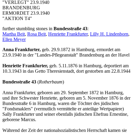
"VERLEGT" 23.9.1940
BRANDENBURG
ERMORDET 23.9.1940
"AKTION T4"
further stumbling stones in
Bundesstraße 43
:
Martha Beit
,
Rosa Beit
,
Henriette Frankfurter
,
Lilly H. Lindenborn
,
Ellen Meyer
Anna Frankfurter,
geb. 29.9.1872 in Hamburg, ermordet am
23.9.1940 in der "Landes-Pflegeanstalt" Brandenburg an der Havel
Henriette Frankfurter,
geb. 5.11.1876 in Hamburg, deportiert am
10.3.1943 in das Getto Theresienstadt, dort gestorben am 22.8.1944
Bundesstraße 43
(
Rotherbaum
)
Anna Frankfurter, geboren am 29. September 1872 in Hamburg,
und ihre Schwester Henriette, geboren am 5. November 1876 in der
Bundesstraße 6 in Hamburg, waren die Töchter des jüdischen
"Fondsmaklers" (vermutlich vermittelte er anteilige Wertpapiere)
Sally Frankfurter und seiner ebenfalls jüdischen Ehefrau Ernestine,
geborene Marcus.
Während der Zeit der nationalsozialistischen Herrschaft kamen sie