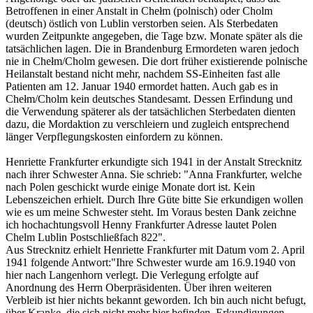
Betroffenen in einer Anstalt in Chełm (polnisch) oder Cholm
(deutsch) östlich von Lublin verstorben seien. Als Sterbedaten
wurden Zeitpunkte angegeben, die Tage bzw. Monate später als die
tatsächlichen lagen. Die in Brandenburg Ermordeten waren jedoch
nie in Chełm/Cholm gewesen. Die dort früher existierende polnische
Heilanstalt bestand nicht mehr, nachdem SS-Einheiten fast alle
Patienten am 12. Januar 1940 ermordet hatten. Auch gab es in
Chełm/Cholm kein deutsches Standesamt. Dessen Erfindung und
die Verwendung späterer als der tatsächlichen Sterbedaten dienten
dazu, die Mordaktion zu verschleiern und zugleich entsprechend
länger Verpflegungskosten einfordern zu können.
Henriette Frankfurter erkundigte sich 1941 in der Anstalt Strecknitz
nach ihrer Schwester Anna. Sie schrieb: "Anna Frankfurter, welche
nach Polen geschickt wurde einige Monate dort ist. Kein
Lebenszeichen erhielt. Durch Ihre Güte bitte Sie erkundigen wollen
wie es um meine Schwester steht. Im Voraus besten Dank zeichne
ich hochachtungsvoll Henny Frankfurter Adresse lautet Polen
Chelm Lublin Postschließfach 822".
Aus Strecknitz erhielt Henriette Frankfurter mit Datum vom 2. April
1941 folgende Antwort:"Ihre Schwester wurde am 16.9.1940 von
hier nach Langenhorn verlegt. Die Verlegung erfolgte auf
Anordnung des Herrn Oberpräsidenten. Über ihren weiteren
Verbleib ist hier nichts bekannt geworden. Ich bin auch nicht befugt,
über Kranke, die sich nicht mehr hier befinden, Erkundigungen