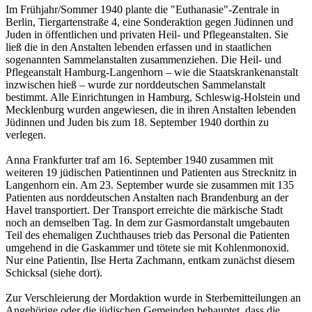
Im Frühjahr/Sommer 1940 plante die "Euthanasie"-Zentrale in
Berlin, Tiergartenstraße 4, eine Sonderaktion gegen Jüdinnen und
Juden in öffentlichen und privaten Heil- und Pflegeanstalten. Sie
ließ die in den Anstalten lebenden erfassen und in staatlichen
sogenannten Sammelanstalten zusammenziehen. Die Heil- und
Pflegeanstalt Hamburg-Langenhorn – wie die Staatskrankenanstalt
inzwischen hieß – wurde zur norddeutschen Sammelanstalt
bestimmt. Alle Einrichtungen in Hamburg, Schleswig-Holstein und
Mecklenburg wurden angewiesen, die in ihren Anstalten lebenden
Jüdinnen und Juden bis zum 18. September 1940 dorthin zu
verlegen.
Anna Frankfurter traf am 16. September 1940 zusammen mit
weiteren 19 jüdischen Patientinnen und Patienten aus Strecknitz in
Langenhorn ein. Am 23. September wurde sie zusammen mit 135
Patienten aus norddeutschen Anstalten nach Brandenburg an der
Havel transportiert. Der Transport erreichte die märkische Stadt
noch an demselben Tag. In dem zur Gasmordanstalt umgebauten
Teil des ehemaligen Zuchthauses trieb das Personal die Patienten
umgehend in die Gaskammer und tötete sie mit Kohlenmonoxid.
Nur eine Patientin, Ilse Herta Zachmann, entkam zunächst diesem
Schicksal (siehe dort).
Zur Verschleierung der Mordaktion wurde in Sterbemitteilungen an
Angehörige oder die jüdischen Gemeinden behauptet, dass die