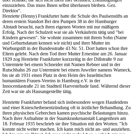
einzuziehen. Das muss Ihnen selbst überlassen bleiben. Gez.
Direktor".
Henriette (Henny) Frankfurter hatte die Schule des Paulsenstifts an
deren erstem Standort Bei den Pumpen 38 in der Hamburger
Altstadt besucht, nach ihren eigenen Worten mit nur mäßigem
Erfolg. Nach der Schulzeit war sie als Verkäuferin tätig und "bei
Kindern gewesen". Sie wohnte zusammen mit ihrem Sohn (Name
und Geburtsdatum kennen wir nicht) und ihrer Mutter im
Warburgstift in der Bundesstraße 43 Nr. 51. Dort hatten schon ihre
Eltern gelebt. Nach dem Tod ihrer Mutter Ernestine am 26. Januar
1929 zog Henriette Frankfurter kurzzeitig in der Dillstraße 9 zur
Untermiete bei einem Schneider mit Namen Rebner und in der
Rutschbahn 26 zur Untermiete bei einem Juwelier namens Warneck,
bis sie ab 1931 einen Platz in dem Heim des Israelitischen
humanitären Frauen-Vereins in Hamburg e.V. in der
Innocentiastraße 21 im Stadtteil Harvestehude fand. Während dieser
Zeit war sie als Hausangestellte tätig.
Henriette Frankfurter befand sich insbesondere wegen Hautleidens
und einer Kniescheibenentzündung oft in ärztlicher Behandlung. Zu
ihren physischen Gebrechen kamen psychische Belastungen hinzu.
Nach ihrer Aufnahme in der Staatskrankenanstalt Langenhorn am
18. Februar 1935 beschrieb sie ihre Situation mit den Worten: "Ich
konnte nicht weiter machen. Ich kann mich nicht an- und ausziehen.