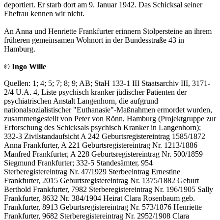
deportiert. Er starb dort am 9. Januar 1942. Das Schicksal seiner
Ehefrau kennen wir nicht.
An Anna und Henriette Frankfurter erinnern Stolpersteine an ihrem
früheren gemeinsamen Wohnort in der Bundesstraße 43 in
Hamburg.
© Ingo Wille
Quellen: 1; 4; 5; 7; 8; 9; AB; StaH 133-1 III Staatsarchiv III, 3171-
2/4 U.A. 4, Liste psychisch kranker jüdischer Patienten der
psychiatrischen Anstalt Langenhorn, die aufgrund
nationalsozialistischer "Euthanasie"-Maßnahmen ermordet wurden,
zusammengestellt von Peter von Rönn, Hamburg (Projektgruppe zur
Erforschung des Schicksals psychisch Kranker in Langenhorn);
332-3 Zivilstandaufsicht A 242 Geburtsregistereintrag 1585/1872
Anna Frankfurter, A 221 Geburtsregistereintrag Nr. 1213/1886
Manfred Frankfurter, A 228 Geburtsregistereintrag Nr. 500/1859
Siegmund Frankfurter; 332-5 Standesämter, 954
Sterberegistereintrag Nr. 47/1929 Sterbeeintrag Ernestine
Frankfurter, 2015 Geburtsregistereintrag Nr. 1375/1882 Geburt
Berthold Frankfurter, 7982 Sterberegistereintrag Nr. 196/1905 Sally
Frankfurter, 8632 Nr. 384/1904 Heirat Clara Rosenbaum geb.
Frankfurter, 8913 Geburtsregistereintrag Nr. 573/1876 Henriette
Frankfurter, 9682 Sterberegistereintrag Nr. 2952/1908 Clara