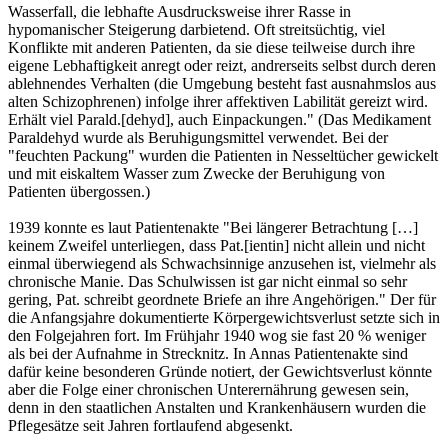
Wasserfall, die lebhafte Ausdrucksweise ihrer Rasse in
hypomanischer Steigerung darbietend. Oft streitsüchtig, viel
Konflikte mit anderen Patienten, da sie diese teilweise durch ihre
eigene Lebhaftigkeit anregt oder reizt, andrerseits selbst durch deren
ablehnendes Verhalten (die Umgebung besteht fast ausnahmslos aus
alten Schizophrenen) infolge ihrer affektiven Labilität gereizt wird.
Erhält viel Parald.[dehyd], auch Einpackungen." (Das Medikament
Paraldehyd wurde als Beruhigungsmittel verwendet. Bei der
"feuchten Packung" wurden die Patienten in Nesseltücher gewickelt
und mit eiskaltem Wasser zum Zwecke der Beruhigung von
Patienten übergossen.)
1939 konnte es laut Patientenakte "Bei längerer Betrachtung […]
keinem Zweifel unterliegen, dass Pat.[ientin] nicht allein und nicht
einmal überwiegend als Schwachsinnige anzusehen ist, vielmehr als
chronische Manie. Das Schulwissen ist gar nicht einmal so sehr
gering, Pat. schreibt geordnete Briefe an ihre Angehörigen." Der für
die Anfangsjahre dokumentierte Körpergewichtsverlust setzte sich in
den Folgejahren fort. Im Frühjahr 1940 wog sie fast 20 % weniger
als bei der Aufnahme in Strecknitz. In Annas Patientenakte sind
dafür keine besonderen Gründe notiert, der Gewichtsverlust könnte
aber die Folge einer chronischen Unterernährung gewesen sein,
denn in den staatlichen Anstalten und Krankenhäusern wurden die
Pflegesätze seit Jahren fortlaufend abgesenkt.