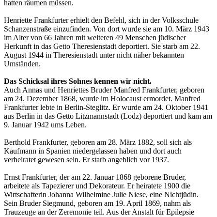
hatten räumen müssen.
Henriette Frankfurter erhielt den Befehl, sich in der Volksschule
Schanzenstraße einzufinden. Von dort wurde sie am 10. März 1943
im Alter von 66 Jahren mit weiteren 49 Menschen jüdischer
Herkunft in das Getto Theresienstadt deportiert. Sie starb am 22.
August 1944 in Theresienstadt unter nicht näher bekannten
Umständen.
Das Schicksal ihres Sohnes kennen wir nicht.
Auch Annas und Henriettes Bruder Manfred Frankfurter, geboren
am 24. Dezember 1868, wurde im Holocaust ermordet. Manfred
Frankfurter lebte in Berlin-Steglitz. Er wurde am 24. Oktober 1941
aus Berlin in das Getto Litzmannstadt (Lodz) deportiert und kam am
9. Januar 1942 ums Leben.
Berthold Frankfurter, geboren am 28. März 1882, soll sich als
Kaufmann in Spanien niedergelassen haben und dort auch
verheiratet gewesen sein. Er starb angeblich vor 1937.
Ernst Frankfurter, der am 22. Januar 1868 geborene Bruder,
arbeitete als Tapezierer und Dekorateur. Er heiratete 1900 die
Wirtschafterin Johanna Wilhelmine Julie Niese, eine Nichtjüdin.
Sein Bruder Siegmund, geboren am 19. April 1869, nahm als
Trauzeuge an der Zeremonie teil. Aus der Anstalt für Epilepsie