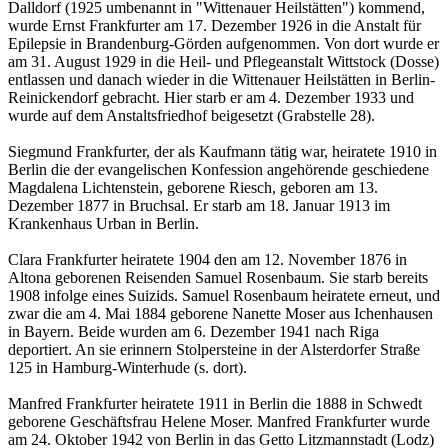
Dalldorf (1925 umbenannt in "Wittenauer Heilstätten") kommend,
wurde Ernst Frankfurter am 17. Dezember 1926 in die Anstalt für
Epilepsie in Brandenburg-Görden aufgenommen. Von dort wurde er
am 31. August 1929 in die Heil- und Pflegeanstalt Wittstock (Dosse)
entlassen und danach wieder in die Wittenauer Heilstätten in Berlin-
Reinickendorf gebracht. Hier starb er am 4. Dezember 1933 und
wurde auf dem Anstaltsfriedhof beigesetzt (Grabstelle 28).
Siegmund Frankfurter, der als Kaufmann tätig war, heiratete 1910 in
Berlin die der evangelischen Konfession angehörende geschiedene
Magdalena Lichtenstein, geborene Riesch, geboren am 13.
Dezember 1877 in Bruchsal. Er starb am 18. Januar 1913 im
Krankenhaus Urban in Berlin.
Clara Frankfurter heiratete 1904 den am 12. November 1876 in
Altona geborenen Reisenden Samuel Rosenbaum. Sie starb bereits
1908 infolge eines Suizids. Samuel Rosenbaum heiratete erneut, und
zwar die am 4. Mai 1884 geborene Nanette Moser aus Ichenhausen
in Bayern. Beide wurden am 6. Dezember 1941 nach Riga
deportiert. An sie erinnern Stolpersteine in der Alsterdorfer Straße
125 in Hamburg-Winterhude (s. dort).
Manfred Frankfurter heiratete 1911 in Berlin die 1888 in Schwedt
geborene Geschäftsfrau Helene Moser. Manfred Frankfurter wurde
am 24. Oktober 1942 von Berlin in das Getto Litzmannstadt (Lodz)