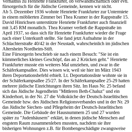
Verhältnis zu Henriette Frankfurter, ob verwandtschaftlich oder evtl.
fürsorgerisch für die Jüdische Gemeinde, kennen wir nicht.
Ab 5. Dezember 1936 wohnte Henriette Frankfurter zur Untermiete
in einem möblierten Zimmer bei Thea Kramer in der Rappstraße 15.
David Hinrichsen unterstützte Henriette Frankfurter auch finanziell
mit 3,45 RM monatlich. Thea Kramer verließ die Rappstraße im
April 1937, so dass sich für Henriette Frankfurter wieder die Frage
nach einer Unterkunft stellte. Sie fand jetzt Aufnahme in der
Schlachterstraße 40/42 in der Neustadt, wahrscheinlich im jüdischen
Altersheim Nordheim-Stift.
Eine Fürsorgerin beschrieb sie nach einem Besuch: "Sie ist ein
kümmerliches kleines Geschöpf, das an 2 Krücken geht." Henriette
Frankfurter musste ein weiteres Mal umziehen, und zwar in die
Schäferkampsallee. Dies wissen wir, weil sie hier im März 1943
ihren Deportationsbefehl erhielt. Lt. Deportationsliste wohnte sie in
der Schäferkampsallee 25/27. In der Schäferkampsallee 25-29 hatten
mehrere jüdische Einrichtungen ihren Sitz. Im Haus Nr. 25 befand
sich das Jüdische Jugendheim "Mittleren Beth-Chaluz" und ein
Kinderhort, in der Nr. 27 die Volksküche der Deutsch-Israelitischen
Gemeinde bzw. des Jüdischen Religionsverbandes und in der Nr. 29
das Jüdische Siechen- und Pflegeheim der Deutsch-Israelitischen
Gemeinde. Die Gebäude der Hausnummern 25 und 27 wurden
später zu "Judenhäusern" erklärt, in denen jüdische Menschen auf
engstem Raum zusammenleben mussten, nachdem sie ihre
bisherigen Wohnungen z.B. für Bombengeschädigte zwangsweise