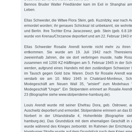
Bennos Bruder Walter Friedländer kam im Exil in Shanghai a
Leben.
Ellas Schwester, die Witwe Flora Stein, geb. Kuznitzky, war nach A
ermordet worden; ihr genaues Schicksal ist unbekannt, sie wohnt
und Berlin. Ihre Tochter Erna Jaraczewez, geb. Stein (geb. 6.8.18
wurde von Krenau/Chrzanow deportiert und am 22. Februar 1943 in
Ellas Schwester Rosalie Arendt konnte nicht mehr zu ihre
entkommen. Sie wurde am 19. Juli 1942 nach Theresiensta
zweieinhalb Jahren, die sie dort verbringen musste, hatte Ros
zusammen mit 1200 KZ-Häftlingen am 5. Februar 1945 in der S
werden, aufgrund eines Handels mit den zuständigen Schweize
im Tausch gegen Gold bzw. Waren. Doch für Rosalie Arendt war 
verstarb sie am 10. März 1945 in Chatelard-Montreux, Sch
Modegeschäft am Neuen Wall 35, "arisiert" zum Modehaus "
Modegeschäft "Unger". Ein Stolperstein erinnert an Rosalie Arend
23 (Biographie siehe www.stolpersteine-hamburg.de).
Louis Arendt wurde mit seiner Ehefrau Dora, geb. Ostrower, 
Auschwitz deportiert und ermordet. Stolpersteine erinnern an das
Norbert in der Uhlandstraße 4, Hohenfelde (Biographie sieh
hamburg.de). Das Grundstück mit dem ehemaligen Geschäft in 
wurde während des Krieges zerbombt. Im Rahmen der Errichtung
Hamburger Straße wurde auf dem Grundstück nach dem Krieg eine 