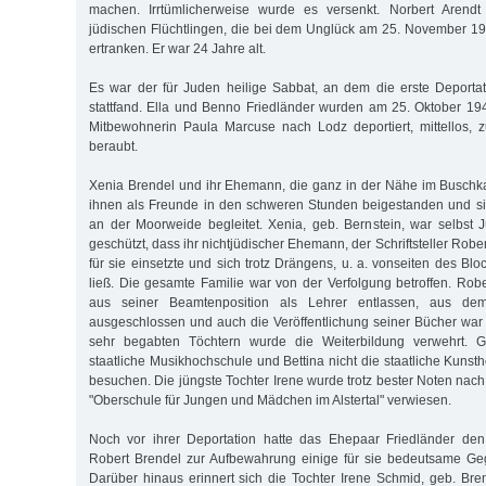
machen. Irrtümlicherweise wurde es versenkt. Norbert Arend
jüdischen Flüchtlingen, die bei dem Unglück am 25. November 1
ertranken. Er war 24 Jahre alt.
Es war der für Juden heilige Sabbat, an dem die erste Deport
stattfand. Ella und Benno Friedländer wurden am 25. Oktober 1
Mitbewohnerin Paula Marcuse nach Lodz deportiert, mittellos, 
beraubt.
Xenia Brendel und ihr Ehemann, die ganz in der Nähe im Buschk
ihnen als Freunde in den schweren Stunden beigestanden und si
an der Moorweide begleitet. Xenia, geb. Bernstein, war selbst
geschützt, dass ihr nichtjüdischer Ehemann, der Schriftsteller Rober
für sie einsetzte und sich trotz Drängens, u. a. vonseiten des Blo
ließ. Die gesamte Familie war von der Verfolgung betroffen. Robe
aus seiner Beamtenposition als Lehrer entlassen, aus dem S
ausgeschlossen und auch die Veröffentlichung seiner Bücher wa
sehr begabten Töchtern wurde die Weiterbildung verwehrt. Gi
staatliche Musikhochschule und Bettina nicht die staatliche Kuns
besuchen. Die jüngste Tochter Irene wurde trotz bester Noten nach 
"Oberschule für Jungen und Mädchen im Alstertal" verwiesen.
Noch vor ihrer Deportation hatte das Ehepaar Friedländer de
Robert Brendel zur Aufbewahrung einige für sie bedeutsame G
Darüber hinaus erinnert sich die Tochter Irene Schmid, geb. Bren