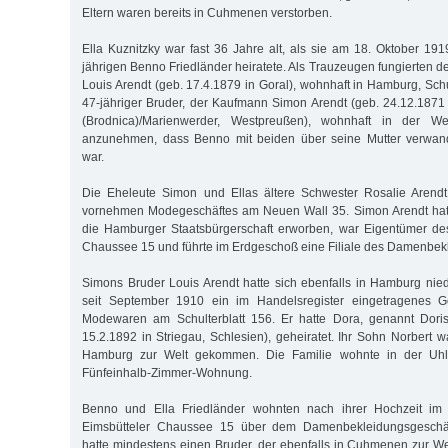
Eltern waren bereits in Cuhmenen verstorben.
Ella Kuznitzky war fast 36 Jahre alt, als sie am 18. Oktober 1
jährigen Benno Friedländer heiratete. Als Trauzeugen fungierten 
Louis Arendt (geb. 17.4.1879 in Goral), wohnhaft in Hamburg, Schu
47-jähriger Bruder, der Kaufmann Simon Arendt (geb. 24.12.1871 
(Brodnica)/Marienwerder, Westpreußen), wohnhaft in der We
anzunehmen, dass Benno mit beiden über seine Mutter verwand
war.
Die Eheleute Simon und Ellas ältere Schwester Rosalie Arend
vornehmen Modegeschäftes am Neuen Wall 35. Simon Arendt hat
die Hamburger Staatsbürgerschaft erworben, war Eigentümer de
Chaussee 15 und führte im Erdgeschoß eine Filiale des Damenbek
Simons Bruder Louis Arendt hatte sich ebenfalls in Hamburg nie
seit September 1910 ein im Handelsregister eingetragenes Ge
Modewaren am Schulterblatt 156. Er hatte Dora, genannt Doris
15.2.1892 in Striegau, Schlesien), geheiratet. Ihr Sohn Norbert 
Hamburg zur Welt gekommen. Die Familie wohnte in der Uhla
Fünfeinhalb-Zimmer-Wohnung.
Benno und Ella Friedländer wohnten nach ihrer Hochzeit im 
Eimsbütteler Chaussee 15 über dem Damenbekleidungsgeschäf
hatte mindestens einen Bruder, der ebenfalls in Cuhmenen zur 