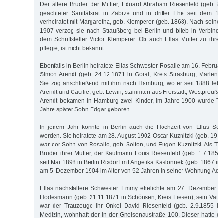
Der ältere Bruder der Mutter, Eduard Abraham Riesenfeld (geb. 
geachteter Sanitätsrat in Zabrze und in dritter Ehe seit dem 
verheiratet mit Margaretha, geb. Klemperer (geb. 1868). Nach sei
1907 verzog sie nach Straußberg bei Berlin und blieb in Verbin
dem Schriftsteller Victor Klemperer. Ob auch Ellas Mutter zu ih
pflegte, ist nicht bekannt.
Ebenfalls in Berlin heiratete Ellas Schwester Rosalie am 16. Feb
Simon Arendt (geb. 24.12.1871 in Goral, Kreis Strasburg, Marie
Sie zog anschließend mit ihm nach Hamburg, wo er seit 1888 lebt
Arendt und Cäcilie, geb. Lewin, stammten aus Freistadt, Westpreu
Arendt bekamen in Hamburg zwei Kinder, im Jahre 1900 wurde T
Jahre später Sohn Edgar geboren.
In jenem Jahr konnte in Berlin auch die Hochzeit von Ellas Sc
werden. Sie heiratete am 28. August 1902 Oscar Kuznitzki (geb. 19.6
war der Sohn von Rosalie, geb. Selten, und Eugen Kuznitzki. Als 
Bruder ihrer Mutter, der Kaufmann Louis Riesenfeld (geb. 1.7.1852
seit Mai 1898 in Berlin Rixdorf mit Angelika Kaslonnek (geb. 1867 i
am 5. Dezember 1904 im Alter von 52 Jahren in seiner Wohnung Ad
Ellas nächstältere Schwester Emmy ehelichte am 27. Dezember 
Hodesmann (geb. 21.11.1871 in Schönsen, Kreis Liesen), sein Vat
war der Trauzeuge ihr Onkel David Riesenfeld (geb. 2.9.1855 i
Medizin, wohnhaft der in der Gneisenaustraße 100. Dieser hatte 