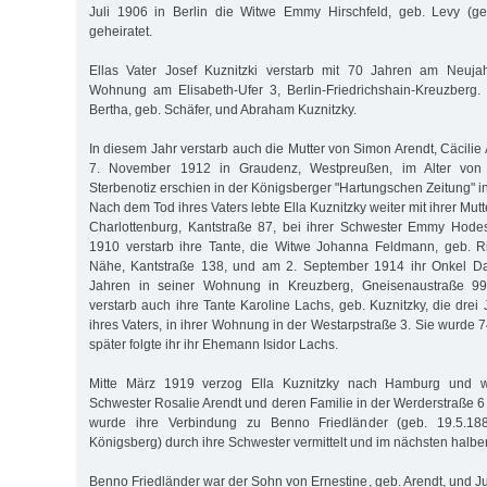
Juli 1906 in Berlin die Witwe Emmy Hirschfeld, geb. Levy (ge
geheiratet.
Ellas Vater Josef Kuznitzki verstarb mit 70 Jahren am Neuja
Wohnung am Elisabeth-Ufer 3, Berlin-Friedrichshain-Kreuzberg
Bertha, geb. Schäfer, und Abraham Kuznitzky.
In diesem Jahr verstarb auch die Mutter von Simon Arendt, Cäcilie
7. November 1912 in Graudenz, Westpreußen, im Alter von 
Sterbenotiz erschien in der Königsberger "Hartungschen Zeitung" 
Nach dem Tod ihres Vaters lebte Ella Kuznitzky weiter mit ihrer Mut
Charlottenburg, Kantstraße 87, bei ihrer Schwester Emmy Hod
1910 verstarb ihre Tante, die Witwe Johanna Feldmann, geb. Ri
Nähe, Kantstraße 138, und am 2. September 1914 ihr Onkel Da
Jahren in seiner Wohnung in Kreuzberg, Gneisenaustraße 99
verstarb auch ihre Tante Karoline Lachs, geb. Kuznitzky, die drei
ihres Vaters, in ihrer Wohnung in der Westarpstraße 3. Sie wurde 7
später folgte ihr ihr Ehemann Isidor Lachs.
Mitte März 1919 verzog Ella Kuznitzky nach Hamburg und w
Schwester Rosalie Arendt und deren Familie in der Werderstraße 6 
wurde ihre Verbindung zu Benno Friedländer (geb. 19.5.1
Königsberg) durch ihre Schwester vermittelt und im nächsten halben
Benno Friedländer war der Sohn von Ernestine, geb. Arendt, und Ju