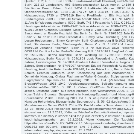
Quellen: 1; 2; 4; 5; 8; StaH, 213-8 Staatsanwaltschaft Oberlandgericht-Verwa
StaH, 213-13 Landgericht, 667 Erbengemeinschaft Louis Arendt, 14186 
Friedländer Benno Erben; StaH, 242-1 II Haftkartei Männer, 10298 Norb
Oberfinanzpräsident Abl. 1988-1 J1-274-75; StaH, 314-15, R 1938-3180; 
Heiratsregister, 8730 u. 576/1919 Benno Friedländer u. Ella Kuznitzki; 
Sterberegister, 9909 u. 389/1940 Simon Arendt; StaH, 332-7, B III Nr. 14208
11 Amt für Wiedergutmachung, 8399; StaH, 741-4 Fotoarchiv, A 251, K 2361 
Hamburger Adressbücher 1908–1942;Berliner Adressbücher 1898–1923; La
5/1912 Josef Kuznitzki; Auskünfte, Marion Berg u. Viola Schulz, LaB; LaB, P 
Simon Arend u. Rosalie Kuznitzki, Sta Berlin 5a, Berlin Nr. 736/1902 Julie Ku
Berlin VI Nr. 661/1906 David Riesenfeld u. Emmy, verw. Hirschberg, geb. Lev
Lesser Hodesmann u. Emmy Kurzynsky, Berlin Charlottenburg II Nr.1026/1
Kiwit; Standesamt Berlin, Sterberegister, Berlin V a Nr. 1673/1904 Louis R
590/1910 Johanna Feldmann, Berlin IV a Nr. 538/1914 David Riesenfel
603/1914 Karoline Lachs, Berlin-Schöneberg II Nr. 1023/1922 Siegfried Kuznit
Nr. 1582/1922 Bertha Kuznitzki, Berlin Wedding Nr. 1726/1938 Robert K
Heiratsregister, Berlin Rixdorf Nr. 254/1898 Louis Riesenfeld u. Angelika K
Zabrze, Heiratsregister, Nr. 57/1884 Abraham Eduard Riesenfeld u. Regina 
Zabrze, Sterberegister, Nr. 574/1907 Abraham Eduard Riesenfeld; Auskünfte 
Hamburg; Auskünfte Peter Landé USHMM, Letzte Briefe Lodz, Benno Friedlä
Schütz, Centrum Judaicum, Berlin; Übersetzung aus dem Aramäischen, 
Gemeinde Hamburg; Christa Fladhammer/Maike Grünwaldt: Stolpersteine in
Biographische Spurensuche, Hamburg 2010, S. 124 (Peltesohn); Kath
Breslau/Wrocław 1933–1949. Überlebensstrategien, Selbstbehauptung und
Köln/Weimar/Wien 2015, S. 191 f.; Gideon Greif/Colin McPherson/Lauren
Jeckes. Deutsche Juden aus Israel erzählen, Köln/Weimar/Wien 2000, S. 98
Koser/Sabine Brunotte: Stolpersteine in Hamburg-Eppendorf und Hamburg-Ho
Spurensuche, 2 Bde., Hamburg 2011, Bd. 1, S. 46 (Rosalie Arndt); Frauke Ste
Hamburg-Hohenfelde. Biographische Spurensuche, S. 56–62 (Louis Arendt); S
Modehäuser am Neuen Wall Nr. 25 bis 35. Das Modehaus Simon Arendt, in: Lis
32–38; Heinz Julius Friedländer, https://www.joodsmonument.nl/nl/page/217579
eingesehen am: 12.2.2022; Jüdischer Friedhof in Kattowitz/Kattowice, https://sz
katowice/115-memory-in-stone/15423-the-jewish-cemetery-in-katowice-16-koziels
kuschnitzky,eingesehen am: 12.2.2022; Victor Klemperer: Die Tagebüc
https://trantor.is/read/vZcHY25WtVkP7URE/klemperer-viktor-die-tagebuecher-0
0001362_split_000.xml, eingesehen am: 7.3.2022; http://www.muzeum-miejs
eduard-abraham.php, eingesehen am: 24.1.2015.
Anmerkung: Die Schreibweise des Nachnamens ist in den verschiedene