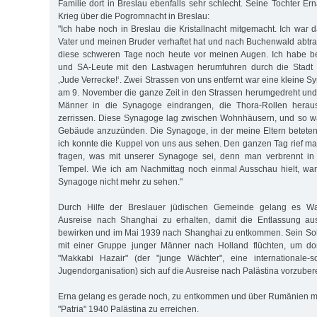
Familie dort in Breslau ebenfalls sehr schlecht. Seine Tochter E
Krieg über die Pogromnacht in Breslau:
"Ich habe noch in Breslau die Kristallnacht mitgemacht. Ich war
Vater und meinen Bruder verhaftet hat und nach Buchenwald abtran
diese schweren Tage noch heute vor meinen Augen. Ich habe be
und SA-Leute mit den Lastwagen herumfuhren durch die Stadt 
‚Jude Verrecke!‘. Zwei Strassen von uns entfernt war eine kleine 
am 9. November die ganze Zeit in den Strassen herumgedreht und
Männer in die Synagoge eindrangen, die Thora-Rollen herau
zerrissen. Diese Synagoge lag zwischen Wohnhäusern, und so wa
Gebäude anzuzünden. Die Synagoge, in der meine Eltern beteten
ich konnte die Kuppel von uns aus sehen. Den ganzen Tag rief m
fragen, was mit unserer Synagoge sei, denn man verbrennt in
Tempel. Wie ich am Nachmittag noch einmal Ausschau hielt, war
Synagoge nicht mehr zu sehen."
Durch Hilfe der Breslauer jüdischen Gemeinde gelang es Walt
Ausreise nach Shanghai zu erhalten, damit die Entlassung 
bewirken und im Mai 1939 nach Shanghai zu entkommen. Sein Soh
mit einer Gruppe junger Männer nach Holland flüchten, um dor
"Makkabi Hazair" (der "junge Wächter", eine internationale-sozi
Jugendorganisation) sich auf die Ausreise nach Palästina vorzubere
Erna gelang es gerade noch, zu entkommen und über Rumänien mit
"Patria" 1940 Palästina zu erreichen.