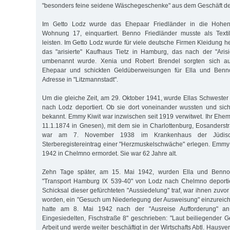
"besonders feine seidene Wäschegeschenke" aus dem Geschäft der
Im Getto Lodz wurde das Ehepaar Friedländer in die Hohens
Wohnung 17, einquartiert. Benno Friedländer musste als Texti
leisten. Im Getto Lodz wurde für viele deutsche Firmen Kleidung her
das "arisierte" Kaufhaus Tietz in Hamburg, das nach der "Arisi
umbenannt wurde. Xenia und Robert Brendel sorgten sich a
Ehepaar und schickten Geldüberweisungen für Ella und Benno
Adresse in "Litzmannstadt".
Um die gleiche Zeit, am 29. Oktober 1941, wurde Ellas Schwester
nach Lodz deportiert. Ob sie dort voneinander wussten und sich
bekannt. Emmy Kiwit war inzwischen seit 1919 verwitwet. Ihr Ehem
11.1.1874 in Gnesen), mit dem sie in Charlottenburg, Eosanderst
war am 7. November 1938 im Krankenhaus der Jüdisc
Sterberegistereintrag einer "Herzmuskelschwäche" erlegen. Emmy
1942 in Chelmno ermordet. Sie war 62 Jahre alt.
Zehn Tage später, am 15. Mai 1942, wurden Ella und Benno
"Transport Hamburg IX 539-40" von Lodz nach Chelmno deportier
Schicksal dieser gefürchteten "Aussiedelung" traf, war ihnen zuvor
worden, ein "Gesuch um Niederlegung der Ausweisung" einzureic
hatte am 8. Mai 1942 nach der "Ausreise Aufforderung" a
Eingesiedelten, Fischstraße 8" geschrieben: "Laut beiliegender 
Arbeit und werde weiter beschäftigt in der Wirtschafts Abtl. Hausver