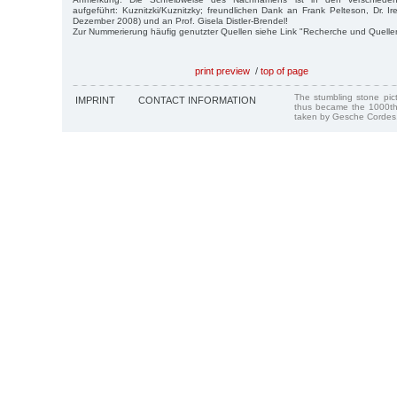
aufgeführt: Kuznitzki/Kuznitzky; freundlichen Dank an Frank Pelteson, Dr. Ir
Dezember 2008) und an Prof. Gisela Distler-Brendel!
Zur Nummerierung häufig genutzter Quellen siehe Link "Recherche und Quelle
print preview
/
top of page
The stumbling stone pi
IMPRINT
CONTACT INFORMATION
thus became the 1000th
taken by Gesche Cordes