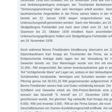
Dezember 1938 dort inhaftiert. Am 18. November 1938 war ihm d
und Vertretungsbefugnis entzogen, der Treuhänder Berkelmann
"Sicherungsanordnung" über sein Vermögen erteilt worden. Sein
kaufmännischer Angestellter in der Firma seines Vaters in der
bereits am 22. Januar 1938 wegen vorgeschobener sog. 
Untersuchungshaft genommen worden. Nach vier Monaten, am 19. 
Strafgefängnis Fuhlsbüttel und nach dem Urteil vom 10. Juli 1
Glasmoor bis 23. Oktober 1939 inhaftiert. Nach anschließen
Untersuchungsgefängnis Hütten und Strafgefängnis Fuhlsbüttel erf
am 18. November 1939.
Noch während Benno Friedländers Inhaftierung übernahm am 1
Diplomkaufmann Karl Knapp als Treuhänder die Firma, sie soll
Entsprechende Anträge dafür lagen bei der Verwaltung für Ha
Gewerbe bereits vor. Das Warenlager wurde von ihm mit ein
31.000,- RM eingeschätzt. Bei seiner Inventuraufnahme gab er an
Teil "nichtgehende Ware" auf Lager sei, sodass er den Verkaufspreis
Schätzwertes herabsetzte. Vermögen und Schulden wurden vo
Pfennig genau mit 36.031,20 RM gegeneinander aufgerechnet. 
Benno Friedländer seines Hab und Gutes vollständig beraubt. Die 
Schiffahrt und Gewerbe erließ als Orts-Polizei-Behörde eine p
wonach das Geschäft "S. Arendt" am 17. Dezember 1938 
geschlossen wurde. Am gleichen Tag verkaufte Karl Knapp das g
9.000,- RM und Inventar 3.000,- RM an die Firma Giesen, die noch
Geschäftsräumen ein Damen-Konfektionsgeschäft eröffnete. Am n