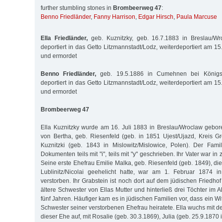
further stumbling stones in
Brombeerweg 47
:
Benno Friedländer
,
Fanny Harrison
,
Edgar Hirsch
,
Paula Marcuse
Ella Friedländer,
geb. Kuznitzky, geb. 16.7.1883 in Breslau/W
deportiert in das Getto Litzmannstadt/Lodz, weiterdeportiert am 
und ermordet
Benno Friedländer,
geb. 19.5.1886 in Cumehnen bei Königs
deportiert in das Getto Litzmannstadt/Lodz, weiterdeportiert am 
und ermordet
Brombeerweg 47
Ella Kuznitzky wurde am 16. Juli 1883 in Breslau/Wroclaw gebore
von Bertha, geb. Riesenfeld (geb. in 1851 Ujest/Ujazd, Kreis Gro
Kuznitzki (geb. 1843 in Mislowitz/Mislowice, Polen). Der Fam
Dokumenten teils mit "i", teils mit "y" geschrieben. Ihr Vater war in 
Seine erste Ehefrau Emilie Malka, geb. Riesenfeld (geb. 1849), di
Lublinitz/Nicolai geehelicht hatte, war am 1. Februar 1874 i
verstorben. Ihr Grabstein ist noch dort auf dem jüdischen Friedhof
ältere Schwester von Ellas Mutter und hinterließ drei Töchter im 
fünf Jahren. Häufiger kam es in jüdischen Familien vor, dass ein Wi
Schwester seiner verstorbenen Ehefrau heiratete. Ella wuchs mit 
dieser Ehe auf, mit Rosalie (geb. 30.3.1869), Julia (geb. 25.9.1870