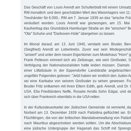
Das Geschäft von Louis Arendt am Schulterblatt mit einem Umsat
RM monatlich und dem geschätzten Wert des Warenlagers von 11
Treuhänder für 6.000,- RM am 7. Januar 1939 an das "arische Fr
veräußert worden. Louis Arendt war gezwungen, am 15. Mai 
Kaufvertrag das Grundstück Hamburger Straße an die "arischen" 
"Ota" Schuhe und "Darboven-Hüte" übergehen zu lassen.
Im Monat darauf, am 13. Juni 1940, verstarb sein Bruder, Be
(Siegfried) Arendt an Leberkrebs. Zuvor war sein Modegesch
"arisiert" und unter dem neuen Eigentümer zum Modehaus "Horn" 
Frank Pelteson erinnert sich als Zeitzeuge, wie sein Großvater, 
Verfolgung der Nationalsozialisten hatte leiden müssen. Damal
einer Litfaßsäule in der Eppendorfer Landstraße angebrachten
ungefähr Folgendes gelesen: "Jetzt haben wir endlich den Juden A
sei eine Karikatur von seinem Großvater zu sehen gewesen. Fr
Bruder Fritz entkamen mit ihren Eltern Edith, geb. Arendt, und Dr. 
USA. Ella Friedländers Neffe, Rosalie Arndts Sohn Edgar, und 
sich über Frankreich ebenfalls in die USA retten.
In der Kultussteuerkartei der Jüdischen Gemeinde ist vermerkt, d
Norbert am 13. Dezember 1939 nach Palästina geflüchtet sei. E
Flüchtlingen, die von der britischen Mandatsverwaltung von Paläst
nach Mauritius abgeschoben werden sollten. Um die Abschiebung
eine jüdische Untergruppe der Haganah das Schiff mit Sprengl