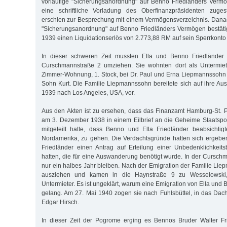
vorläufige "Sicherungsanordnung" auf Benno Friedländers Verm
eine schriftliche Vorladung des Oberfinanzpräsidenten zugeste
erschien zur Besprechung mit einem Vermögensverzeichnis. Dana
"Sicherungsanordnung" auf Benno Friedländers Vermögen bestäti
1939 einen Liquidationserlös von 2.773,88 RM auf sein Sperrkonto
In dieser schweren Zeit mussten Ella und Benno Friedländer
Curschmannstraße 2 umziehen. Sie wohnten dort als Untermiete
Zimmer-Wohnung, 1. Stock, bei Dr. Paul und Erna Liepmannssohn
Sohn Kurt. Die Familie Liepmannssohn bereitete sich auf ihre A
1939 nach Los Angeles, USA, vor.
Aus den Akten ist zu ersehen, dass das Finanzamt Hamburg-St. Pa
am 3. Dezember 1938 in einem Eilbrief an die Geheime Staatspol
mitgeteilt hatte, dass Benno und Ella Friedländer beabsichtig
Nordamerika, zu gehen. Die Verdachtsgründe hatten sich ergebe
Friedländer einen Antrag auf Erteilung einer Unbedenklichkeits
hatten, die für eine Auswanderung benötigt wurde. In der Cursch
nur ein halbes Jahr bleiben. Nach der Emigration der Familie Li
ausziehen und kamen in die Haynstraße 9 zu Wesselowski, 
Untermieter. Es ist ungeklärt, warum eine Emigration von Ella und 
gelang. Am 27. Mai 1940 zogen sie nach Fuhlsbüttel, in das Da
Edgar Hirsch.
In dieser Zeit der Pogrome erging es Bennos Bruder Walter F