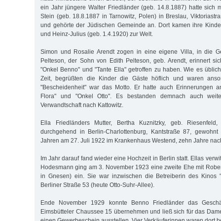
ein Jahr jüngere Walter Friedländer (geb. 14.8.1887) hatte sich 
Stein (geb. 18.8.1887 in Tarnowitz, Polen) in Breslau, Viktoriast
und gehörte der Jüdischen Gemeinde an. Dort kamen ihre Kinder
und Heinz-Julius (geb. 1.4.1920) zur Welt.
Simon und Rosalie Arendt zogen in eine eigene Villa, in die G
Pelteson, der Sohn von Edith Pelteson, geb. Arendt, erinnert sic
"Onkel Benno" und "Tante Ella" getroffen zu haben. Wie es üblic
Zeit, begrüßten die Kinder die Gäste höflich und waren anso
"Bescheidenheit" war das Motto. Er hatte auch Erinnerungen 
Flora" und "Onkel Otto". Es bestanden demnach auch weite
Verwandtschaft nach Kattowitz.
Ella Friedländers Mutter, Bertha Kuznitzky, geb. Riesenfeld
durchgehend in Berlin-Charlottenburg, Kantstraße 87, gewohnt 
Jahren am 27. Juli 1922 im Krankenhaus Westend, zehn Jahre nach 
Im Jahr darauf fand wieder eine Hochzeit in Berlin statt. Ellas ve
Hodesmann ging am 3. November 1923 eine zweite Ehe mit Robert
in Gnesen) ein. Sie war inzwischen die Betreiberin des Kinos "
Berliner Straße 53 (heute Otto-Suhr-Allee).
Ende November 1929 konnte Benno Friedländer das Geschäft
Eimsbütteler Chaussee 15 übernehmen und ließ sich für das Dam
einen Gewerbeschein ausstellen. Vier Verkäuferinnen waren dort bes