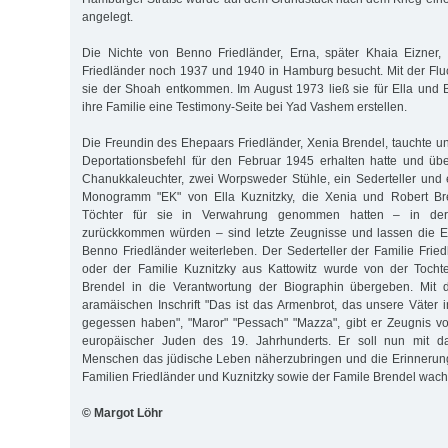
angelegt.
Die Nichte von Benno Friedländer, Erna, später Khaia Eizner,
Friedländer noch 1937 und 1940 in Hamburg besucht. Mit der Flu
sie der Shoah entkommen. Im August 1973 ließ sie für Ella und
ihre Familie eine Testimony-Seite bei Yad Vashem erstellen.
Die Freundin des Ehepaars Friedländer, Xenia Brendel, tauchte un
Deportationsbefehl für den Februar 1945 erhalten hatte und üb
Chanukkaleuchter, zwei Worpsweder Stühle, ein Sederteller und 
Monogramm "EK" von Ella Kuznitzky, die Xenia und Robert Bre
Töchter für sie in Verwahrung genommen hatten – in der
zurückkommen würden – sind letzte Zeugnisse und lassen die E
Benno Friedländer weiterleben. Der Sederteller der Familie Fr
oder der Familie Kuznitzky aus Kattowitz wurde von der Tochter
Brendel in die Verantwortung der Biographin übergeben. Mit 
aramäischen Inschrift "Das ist das Armenbrot, das unsere Väte
gegessen haben", "Maror" "Pessach" "Mazza", gibt er Zeugnis 
europäischer Juden des 19. Jahrhunderts. Er soll nun mit da
Menschen das jüdische Leben näherzubringen und die Erinnerung
Familien Friedländer und Kuznitzky sowie der Famile Brendel wach
© Margot Löhr