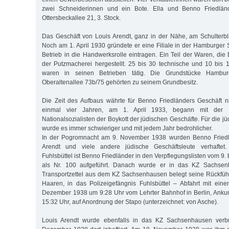
zwei Schneiderinnen und ein Bote. Ella und Benno Friedlä
Ottersbeckallee 21, 3. Stock.
Das Geschäft von Louis Arendt, ganz in der Nähe, am Schulterblat
Noch am 1. April 1930 gründete er eine Filiale in der Hamburger 
Betrieb in die Handwerksrolle eintragen. Ein Teil der Waren, di
der Putzmacherei hergestellt. 25 bis 30 technische und 10 bis 1
waren in seinen Betrieben tätig. Die Grundstücke Hambur
Oberaltenallee 73b/75 gehörten zu seinem Grundbesitz.
Die Zeit des Aufbaus währte für Benno Friedländers Geschäft n
einmal vier Jahren, am 1. April 1933, begann mit der 
Nationalsozialisten der Boykott der jüdischen Geschäfte. Für die j
wurde es immer schwieriger und mit jedem Jahr bedrohlicher.
In der Pogromnacht am 9. November 1938 wurden Benno Friedl
Arendt und viele andere jüdische Geschäftsleute verhaftet
Fuhlsbüttel ist Benno Friedländer in den Verpflegungslisten vom 9
als Nr. 100 aufgeführt. Danach wurde er in das KZ Sachsenha
Transportzettel aus dem KZ Sachsenhausen belegt seine Rückfüh
Haaren, in das Polizeigefängnis Fuhlsbüttel – Abfahrt mit ein
Dezember 1938 um 9:28 Uhr vom Lehrter Bahnhof in Berlin, Anku
15:32 Uhr, auf Anordnung der Stapo (unterzeichnet: von Asche).
Louis Arendt wurde ebenfalls in das KZ Sachsenhausen verb