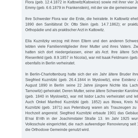
Flora (geb. 12.4.1872 in Kattowitz/Katowice) sowie mit ihrer vier 
Emmy (geb. 6.6.1879 in Frankenstein), mit der sie die gemeinsame 
Ihre Schwester Flora war die Erste, die heiratete. In Kattowitz ehe
1890 den Sanitätsrat Dr. Otto Stein (geb. 14.7.1862); er praktiz
Orthopädie und als praktischer Arzt in Kattowitz.
Ella Kuznitzky verzog mit ihren Eltern und den anderen Schwes
lebten viele Familienmitglieder ihrer Mutter und ihres Vaters. Z
hatten sich dort niedergelassen, einer als Arzt. Ihre ältere S
Riesenfeld (geb. 8.9.1857 in Nicolai), war mit Isaak Feldmann (ge
ebenfalls in Berlin verheiratet.
In Berlin-Charlottenburg hatte sich der ein Jahr ältere Bruder ihre
Siegfried Kuznitzki (geb. 26.4.1844 in Myslowitz), eine Existen
August 1890 in Berlin seine 22 Jahre jüngere Nichte Ida Lach
Tarnowitz) geheiratet. Deren Mutter, seine ältere Schwester Karolin
(geb. 1840 in Myslowitz), war mit Isidor Lachs verheiratet und leb
Auch Onkel Manfred Kuznitzki (geb. 1852) aus Iltowa, Kreis 
Kuznitzki (geb. 1871) aus Petersburg waren als Trauzeugen zu 
Hochzeit angereist. Siegfried Kuznitzki erbaute 1901 das Gebä
B’nai B’rith in der Joachimstaler Straße 13. Im Jahr 1925 wur
Volksschule eingerichtet, die nach aufwendiger Renovierung seit
die Orthodoxe Gemeinde genutzt wird.