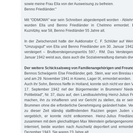
sowie meine Frau Ella von der Ausweisung zu befreien.
Benno Friedländer."
Mit "ODMOWA" war sein Schreiben abgestempelt worden - Ableh
wurden Ella und Benno Friedländer in Chelmno ermordet. El
Kuznitzky, war 58, Benno Friedländer 55 Jahre alt.
In der Zwischenzeit hatte der Auktionator C. F. Schlüter auf W
"Umzugsgut" von Ella und Benno Friedländer am 30. Januar 1942
versteigert – Bruttoersteigerungserlös 597,- RM. Das Versteige
Januar 1942 weist aus, dass auch die Sozialverwaltung damals dive
Der weitere Schicksalsweg von Familienangehörigen und Freun
Bennos Schwägerin Else Friedländer, geb. Stein, war von Breslau 
und am 29. November 1941 in Kowno, Lager IX, ermordet worden.
Auch ihr Sohn, Bennos Neffe in Holland, konnte sich nicht vor den 
17. September 1942 rief der Bürgermeister in Brummen/ Nied
Politieblad", Nr. 37, dazu auf, den Landbaulehrling Heinz-Julius F
machen, ihn zu inhaftieren und vor Gericht zu stellen, da er 
Brummen ohne die erforderliche Genehmigung geändert habe. Ver
zu dieser Zeit ständig stattfindenden Razzien gegen Juden u
vergeblich, er konnte nicht entkommen. Heinz-Julius Friedlä
zusammen mit dem gleichaltrigen Max Weinstein gefangengenom
interniert, beide wurden nach Auschwitz deportiert und ermorde
Dezember 1943. Sie waren 23 Jahre alt.