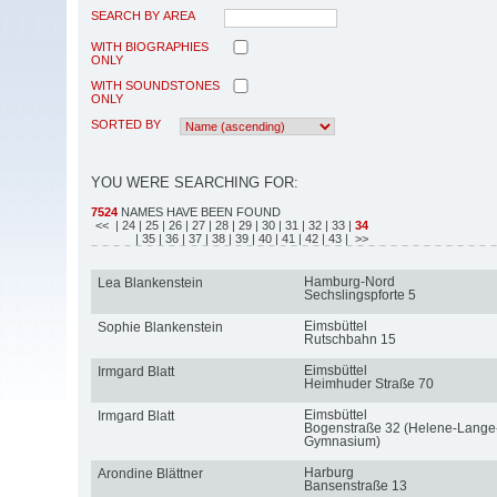
SEARCH BY AREA
WITH BIOGRAPHIES
ONLY
WITH SOUNDSTONES
ONLY
SORTED BY
YOU WERE SEARCHING FOR:
7524
NAMES HAVE BEEN FOUND
<<
| 24
| 25
| 26
| 27
| 28
| 29
| 30
| 31
| 32
| 33
|
34
| 35
| 36
| 37
| 38
| 39
| 40
| 41
| 42
| 43
| >>
Hamburg-Nord
Lea Blankenstein
Sechslingspforte 5
Eimsbüttel
Sophie Blankenstein
Rutschbahn 15
Eimsbüttel
Irmgard Blatt
Heimhuder Straße 70
Eimsbüttel
Irmgard Blatt
Bogenstraße 32 (Helene-Lange
Gymnasium)
Harburg
Arondine Blättner
Bansenstraße 13