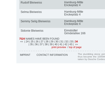
Hamburg-Mitte
Rudolf Bleiweiss
Enckeplatz 4
Hamburg-Mitte
Selma Bleiweiss
Enckeplatz 4
Hamburg-Mitte
Semmy Selig Bleiweiss
Enckeplatz 4
Eimsbüttel
Sidonie Bleiweiss
Grindelallee 166
7524
NAMES HAVE BEEN FOUND
<<
| 24
| 25
| 26
| 27
| 28
| 29
| 30
| 31
| 32
| 33
|
34
| 35
| 36
| 37
| 38
| 39
| 40
| 41
| 42
| 43
| >>
print preview
/
top of page
The stumbling stone pi
IMPRINT
CONTACT INFORMATION
thus became the 1000th
taken by Gesche Cordes