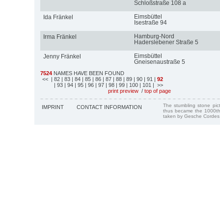
Schloßstraße 108 a
Eimsbüttel
Ida Fränkel
Isestraße 94
Hamburg-Nord
Irma Fränkel
Haderslebener Straße 5
Eimsbüttel
Jenny Fränkel
Gneisenaustraße 5
7524
NAMES HAVE BEEN FOUND
<<
| 82
| 83
| 84
| 85
| 86
| 87
| 88
| 89
| 90
| 91
|
92
| 93
| 94
| 95
| 96
| 97
| 98
| 99
| 100
| 101
| >>
print preview
/
top of page
The stumbling stone pi
IMPRINT
CONTACT INFORMATION
thus became the 1000th
taken by Gesche Cordes