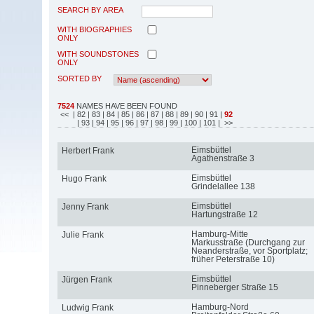
SEARCH BY AREA
WITH BIOGRAPHIES
ONLY
WITH SOUNDSTONES
ONLY
SORTED BY
7524
NAMES HAVE BEEN FOUND
<<
| 82
| 83
| 84
| 85
| 86
| 87
| 88
| 89
| 90
| 91
|
92
| 93
| 94
| 95
| 96
| 97
| 98
| 99
| 100
| 101
| >>
Eimsbüttel
Herbert Frank
Agathenstraße 3
Eimsbüttel
Hugo Frank
Grindelallee 138
Eimsbüttel
Jenny Frank
Hartungstraße 12
Hamburg-Mitte
Julie Frank
Markusstraße (Durchgang zur
Neanderstraße, vor Sportplatz;
früher Peterstraße 10)
Eimsbüttel
Jürgen Frank
Pinneberger Straße 15
Hamburg-Nord
Ludwig Frank