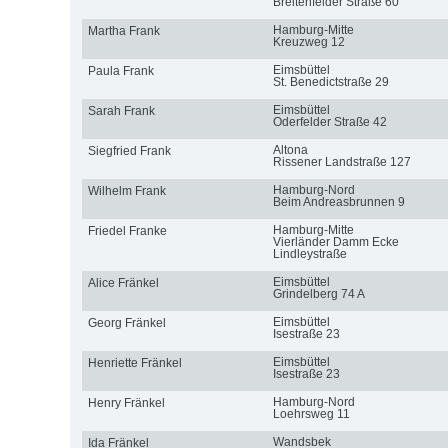
Breitenfelder Straße 60
Hamburg-Mitte
Martha Frank
Kreuzweg 12
Eimsbüttel
Paula Frank
St. Benedictstraße 29
Eimsbüttel
Sarah Frank
Oderfelder Straße 42
Altona
Siegfried Frank
Rissener Landstraße 127
Hamburg-Nord
Wilhelm Frank
Beim Andreasbrunnen 9
Hamburg-Mitte
Friedel Franke
Vierländer Damm Ecke
Lindleystraße
Eimsbüttel
Alice Fränkel
Grindelberg 74 A
Eimsbüttel
Georg Fränkel
Isestraße 23
Eimsbüttel
Henriette Fränkel
Isestraße 23
Hamburg-Nord
Henry Fränkel
Loehrsweg 11
Wandsbek
Ida Fränkel