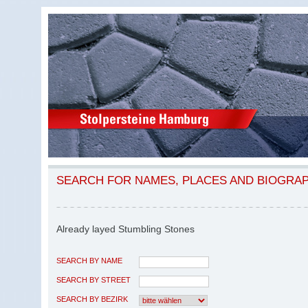
SEARCH FOR NAMES, PLACES AND BIOGRA
Already layed Stumbling Stones
SEARCH BY NAME
SEARCH BY STREET
SEARCH BY BEZIRK