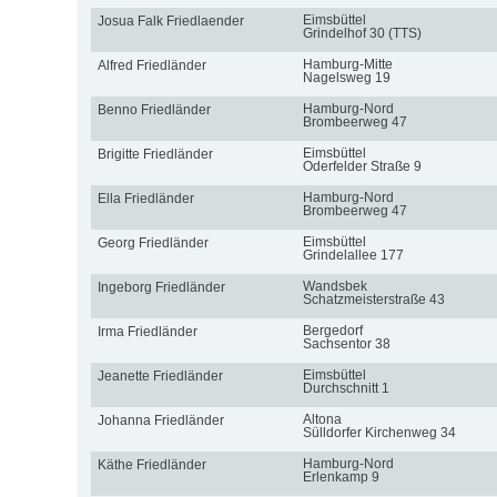
Eimsbüttel
Josua Falk Friedlaender
Grindelhof 30 (TTS)
Hamburg-Mitte
Alfred Friedländer
Nagelsweg 19
Hamburg-Nord
Benno Friedländer
Brombeerweg 47
Eimsbüttel
Brigitte Friedländer
Oderfelder Straße 9
Hamburg-Nord
Ella Friedländer
Brombeerweg 47
Eimsbüttel
Georg Friedländer
Grindelallee 177
Wandsbek
Ingeborg Friedländer
Schatzmeisterstraße 43
Bergedorf
Irma Friedländer
Sachsentor 38
Eimsbüttel
Jeanette Friedländer
Durchschnitt 1
Altona
Johanna Friedländer
Sülldorfer Kirchenweg 34
Hamburg-Nord
Käthe Friedländer
Erlenkamp 9