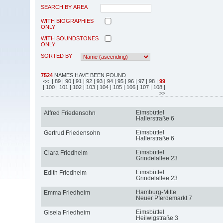
SEARCH BY AREA
WITH BIOGRAPHIES
ONLY
WITH SOUNDSTONES
ONLY
SORTED BY
7524
NAMES HAVE BEEN FOUND
<<
| 89
| 90
| 91
| 92
| 93
| 94
| 95
| 96
| 97
| 98
|
99
| 100
| 101
| 102
| 103
| 104
| 105
| 106
| 107
| 108
|
>>
Eimsbüttel
Alfred Friedensohn
Hallerstraße 6
Eimsbüttel
Gertrud Friedensohn
Hallerstraße 6
Eimsbüttel
Clara Friedheim
Grindelallee 23
Eimsbüttel
Edith Friedheim
Grindelallee 23
Hamburg-Mitte
Emma Friedheim
Neuer Pferdemarkt 7
Eimsbüttel
Gisela Friedheim
Heilwigstraße 3