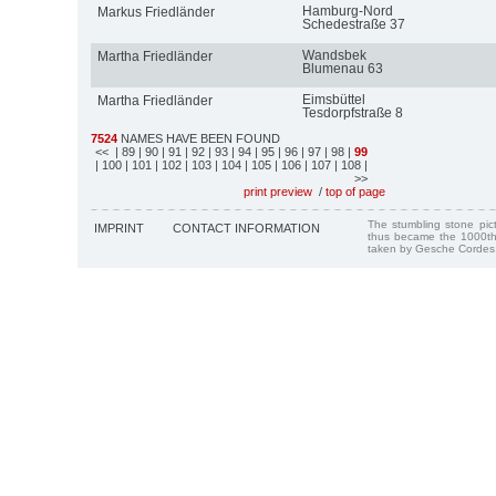
Hamburg-Nord
Markus Friedländer
Schedestraße 37
Wandsbek
Martha Friedländer
Blumenau 63
Eimsbüttel
Martha Friedländer
Tesdorpfstraße 8
7524
NAMES HAVE BEEN FOUND
<<
| 89
| 90
| 91
| 92
| 93
| 94
| 95
| 96
| 97
| 98
|
99
| 100
| 101
| 102
| 103
| 104
| 105
| 106
| 107
| 108
|
>>
print preview
/
top of page
The stumbling stone pi
IMPRINT
CONTACT INFORMATION
thus became the 1000th
taken by Gesche Cordes