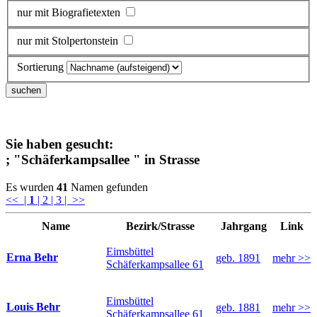
nur mit Biografietexten
nur mit Stolpertonstein
Sortierung
Sie haben gesucht:
;
"Schäferkampsallee "
in Strasse
Es wurden
41
Namen gefunden
<<
|
1
| 2
| 3
| >>
Name
Bezirk/Strasse
Jahrgang
Link
Eimsbüttel
Erna Behr
geb. 1891
mehr >>
Schäferkampsallee 61
Eimsbüttel
Louis Behr
geb. 1881
mehr >>
Schäferkampsallee 61