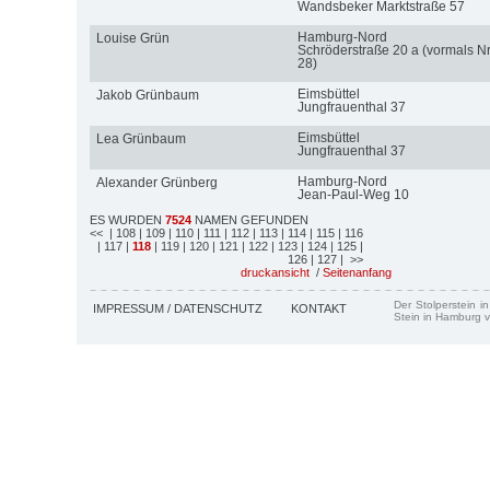
Wandsbeker Marktstraße 57
Hamburg-Nord
Louise Grün
Schröderstraße 20 a (vormals Nr
28)
Eimsbüttel
Jakob Grünbaum
Jungfrauenthal 37
Eimsbüttel
Lea Grünbaum
Jungfrauenthal 37
Hamburg-Nord
Alexander Grünberg
Jean-Paul-Weg 10
ES WURDEN
7524
NAMEN GEFUNDEN
<<
| 108
| 109
| 110
| 111
| 112
| 113
| 114
| 115
| 116
| 117
|
118
| 119
| 120
| 121
| 122
| 123
| 124
| 125
|
126
| 127
| >>
druckansicht
/
Seitenanfang
Der Stolperstein i
IMPRESSUM / DATENSCHUTZ
KONTAKT
Stein in Hamburg v