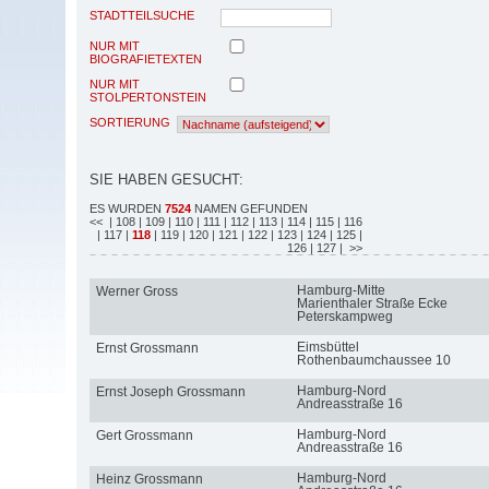
STADTTEILSUCHE
NUR MIT
BIOGRAFIETEXTEN
NUR MIT
STOLPERTONSTEIN
SORTIERUNG
SIE HABEN GESUCHT:
ES WURDEN
7524
NAMEN GEFUNDEN
<<
| 108
| 109
| 110
| 111
| 112
| 113
| 114
| 115
| 116
| 117
|
118
| 119
| 120
| 121
| 122
| 123
| 124
| 125
|
126
| 127
| >>
Hamburg-Mitte
Werner Gross
Marienthaler Straße Ecke
Peterskampweg
Eimsbüttel
Ernst Grossmann
Rothenbaumchaussee 10
Hamburg-Nord
Ernst Joseph Grossmann
Andreasstraße 16
Hamburg-Nord
Gert Grossmann
Andreasstraße 16
Hamburg-Nord
Heinz Grossmann