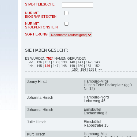
STADTTEILSUCHE
NUR MIT
BIOGRAFIETEXTEN
NUR MIT
STOLPERTONSTEIN
SORTIERUNG
SIE HABEN GESUCHT:
ES WURDEN
7524
NAMEN GEFUNDEN
<<
| 136
| 137
| 138
| 139
| 140
| 141
| 142
| 143
|
144
| 145
|
146
| 147
| 148
| 149
| 150
| 151
| 152
|
153
| 154
| 155
| >>
Hamburg-Mitte
Jenny Hirsch
Hütten Ecke Enckeplatz (ggü.
Nr. 12)
Hamburg-Nord
Johanna Hirsch
Lehmweg 45
Eimsbüttel
Johanna Hirsch
Eschenstieg 3
Eimsbüttel
Julie Hirsch
Rappstraße 15
Hamburg-Mitte
Kurt Hirsch