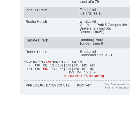
Isestraße 79
Eimsbüttel
Pincus Hirsch
Kielortallee 16
Eimsbüttel
Recha Hirsch
Von-Melle-Park 5 Campus der
Universität (vormals
Beneckestraße)
Hamburg-Nord
Renate Hirsch
Tondernstieg 6
Eimsbüttel
Robert Hirsch
Oderfelder Straße 21
ES WURDEN
7524
NAMEN GEFUNDEN
<<
| 136
| 137
| 138
| 139
| 140
| 141
| 142
| 143
|
144
| 145
|
146
| 147
| 148
| 149
| 150
| 151
| 152
|
153
| 154
| 155
| >>
druckansicht
/
Seitenanfang
Der Stolperstein i
IMPRESSUM / DATENSCHUTZ
KONTAKT
Stein in Hamburg v