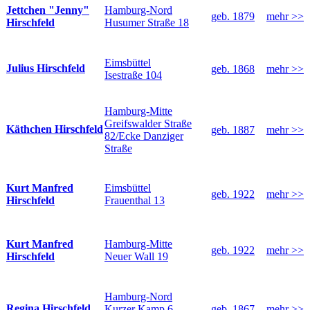
Hamburg-Nord
Jettchen "Jenny"
geb. 1879
mehr >>
Husumer Straße 18
Hirschfeld
Eimsbüttel
Julius Hirschfeld
geb. 1868
mehr >>
Isestraße 104
Hamburg-Mitte
Greifswalder Straße
Käthchen Hirschfeld
geb. 1887
mehr >>
82/Ecke Danziger
Straße
Eimsbüttel
Kurt Manfred
geb. 1922
mehr >>
Frauenthal 13
Hirschfeld
Hamburg-Mitte
Kurt Manfred
geb. 1922
mehr >>
Neuer Wall 19
Hirschfeld
Hamburg-Nord
Regina Hirschfeld
Kurzer Kamp 6
geb. 1867
mehr >>