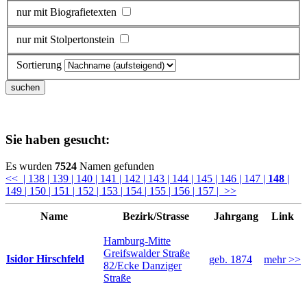
nur mit Biografietexten
nur mit Stolpertonstein
Sortierung
Sie haben gesucht:
Es wurden
7524
Namen gefunden
<<
| 138
| 139
| 140
| 141
| 142
| 143
| 144
| 145
| 146
| 147
|
148
|
149
| 150
| 151
| 152
| 153
| 154
| 155
| 156
| 157
| >>
Name
Bezirk/Strasse
Jahrgang
Link
Hamburg-Mitte
Greifswalder Straße
Isidor Hirschfeld
geb. 1874
mehr >>
82/Ecke Danziger
Straße