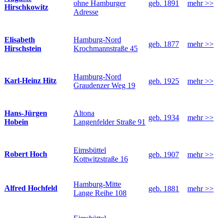
ohne Hamburger
geb. 1891
mehr >>
Hirschkowitz
Adresse
Hamburg-Nord
Elisabeth
geb. 1877
mehr >>
Krochmannstraße 45
Hirschstein
Hamburg-Nord
Karl-Heinz Hitz
geb. 1925
mehr >>
Graudenzer Weg 19
Altona
Hans-Jürgen
geb. 1934
mehr >>
Langenfelder Straße 91
Hobein
Eimsbüttel
Robert Hoch
geb. 1907
mehr >>
Kottwitzstraße 16
Hamburg-Mitte
Alfred Hochfeld
geb. 1881
mehr >>
Lange Reihe 108