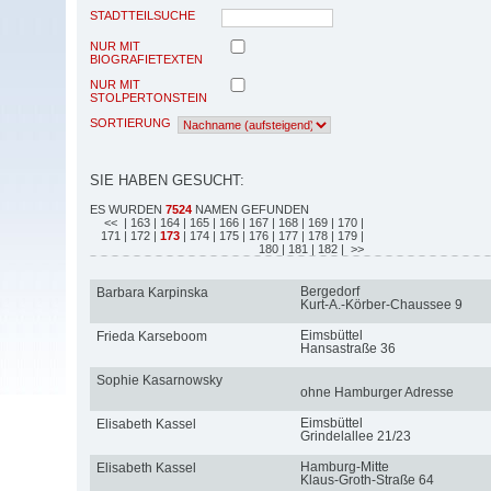
STADTTEILSUCHE
NUR MIT
BIOGRAFIETEXTEN
NUR MIT
STOLPERTONSTEIN
SORTIERUNG
SIE HABEN GESUCHT:
ES WURDEN
7524
NAMEN GEFUNDEN
<<
| 163
| 164
| 165
| 166
| 167
| 168
| 169
| 170
|
171
| 172
|
173
| 174
| 175
| 176
| 177
| 178
| 179
|
180
| 181
| 182
| >>
Bergedorf
Barbara Karpinska
Kurt-A.-Körber-Chaussee 9
Eimsbüttel
Frieda Karseboom
Hansastraße 36
Sophie Kasarnowsky
ohne Hamburger Adresse
Eimsbüttel
Elisabeth Kassel
Grindelallee 21/23
Hamburg-Mitte
Elisabeth Kassel
Klaus-Groth-Straße 64