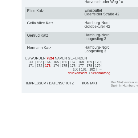
Harvestehuder Weg 1a
Eimsbüttel
Elise Katz
Oderfelder Straße 42
Hamburg-Nord
Gella Alice Katz
Goldbekufer 42
Hamburg-Nord
Gertrud Katz
Loogestieg 3
Hamburg-Nord
Hermann Katz
Loogestieg 3
ES WURDEN
7524
NAMEN GEFUNDEN
<<
| 163
| 164
| 165
| 166
| 167
| 168
| 169
| 170
|
171
| 172
|
173
| 174
| 175
| 176
| 177
| 178
| 179
|
180
| 181
| 182
| >>
druckansicht
/
Seitenanfang
Der Stolperstein i
IMPRESSUM / DATENSCHUTZ
KONTAKT
Stein in Hamburg v