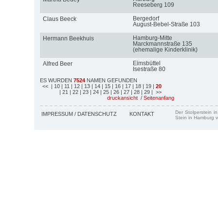
Reeseberg 109
Bergedorf
Claus Beeck
August-Bebel-Straße 103
Hamburg-Mitte
Hermann Beekhuis
Marckmannstraße 135
(ehemalige Kinderklinik)
Eimsbüttel
Alfred Beer
Isestraße 80
ES WURDEN
7524
NAMEN GEFUNDEN
<<
| 10
| 11
| 12
| 13
| 14
| 15
| 16
| 17
| 18
| 19
|
20
| 21
| 22
| 23
| 24
| 25
| 26
| 27
| 28
| 29
| >>
druckansicht
/
Seitenanfang
Der Stolperstein i
IMPRESSUM / DATENSCHUTZ
KONTAKT
Stein in Hamburg v