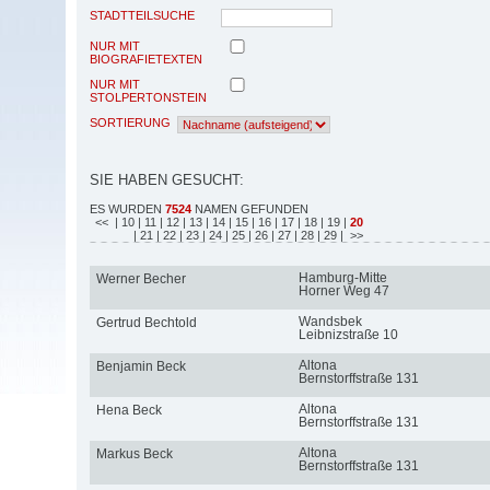
STADTTEILSUCHE
NUR MIT
BIOGRAFIETEXTEN
NUR MIT
STOLPERTONSTEIN
SORTIERUNG
SIE HABEN GESUCHT:
ES WURDEN
7524
NAMEN GEFUNDEN
<<
| 10
| 11
| 12
| 13
| 14
| 15
| 16
| 17
| 18
| 19
|
20
| 21
| 22
| 23
| 24
| 25
| 26
| 27
| 28
| 29
| >>
Hamburg-Mitte
Werner Becher
Horner Weg 47
Wandsbek
Gertrud Bechtold
Leibnizstraße 10
Altona
Benjamin Beck
Bernstorffstraße 131
Altona
Hena Beck
Bernstorffstraße 131
Altona
Markus Beck
Bernstorffstraße 131