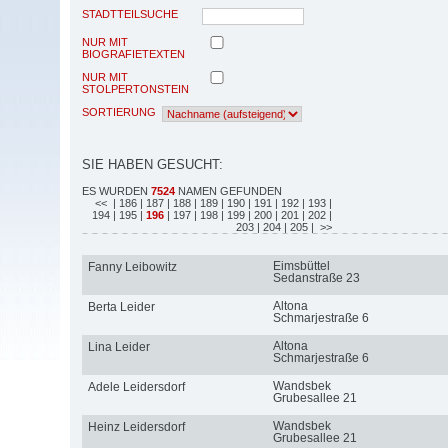
STADTTEILSUCHE
NUR MIT
BIOGRAFIETEXTEN
NUR MIT
STOLPERTONSTEIN
SORTIERUNG
SIE HABEN GESUCHT:
ES WURDEN
7524
NAMEN GEFUNDEN
<<
| 186
| 187
| 188
| 189
| 190
| 191
| 192
| 193
|
194
| 195
|
196
| 197
| 198
| 199
| 200
| 201
| 202
|
203
| 204
| 205
| >>
Eimsbüttel
Fanny Leibowitz
Sedanstraße 23
Altona
Berta Leider
Schmarjestraße 6
Altona
Lina Leider
Schmarjestraße 6
Wandsbek
Adele Leidersdorf
Grubesallee 21
Wandsbek
Heinz Leidersdorf
Grubesallee 21