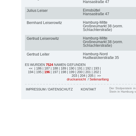
Hansastraße 47
Eimsbüttel
Julius Leiser
Hansastraße 47
Hamburg-Mitte
Bernhard Leiserowitz
Großneumarkt 38 (vorm.
Schlachterstraße)
Hamburg-Mitte
Gertrud Leiserowitz
Großneumarkt 38 (vorm.
Schlachterstraße)
Hamburg-Nord
Gertrud Leiter
Hudtwalckerstraße 35
ES WURDEN
7524
NAMEN GEFUNDEN
<<
| 186
| 187
| 188
| 189
| 190
| 191
| 192
| 193
|
194
| 195
|
196
| 197
| 198
| 199
| 200
| 201
| 202
|
203
| 204
| 205
| >>
druckansicht
/
Seitenanfang
Der Stolperstein i
IMPRESSUM / DATENSCHUTZ
KONTAKT
Stein in Hamburg v