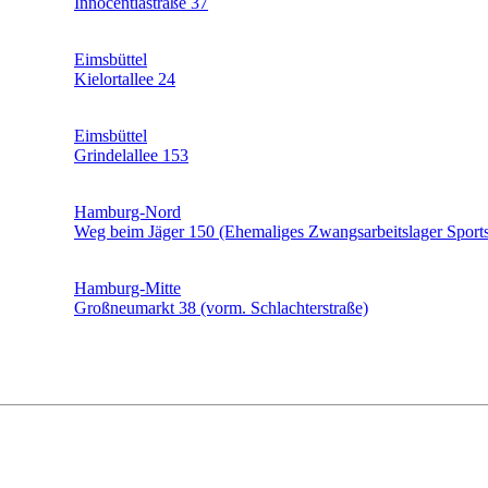
Innocentiastraße 37
Eimsbüttel
Kielortallee 24
Eimsbüttel
Grindelallee 153
Hamburg-Nord
Weg beim Jäger 150 (Ehemaliges Zwangsarbeitslager Sports
Hamburg-Mitte
Großneumarkt 38 (vorm. Schlachterstraße)