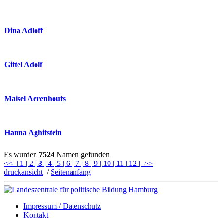
Dina Adloff
Gittel Adolf
Maisel Aerenhouts
Hanna Aghitstein
Es wurden
7524
Namen gefunden
<<
| 1
| 2
|
3
| 4
| 5
| 6
| 7
| 8
| 9
| 10
| 11
| 12
| >>
druckansicht
/
Seitenanfang
Impressum / Datenschutz
Kontakt