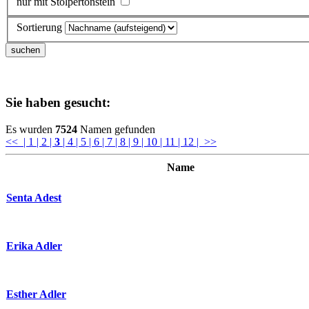
nur mit Stolpertonstein
Sortierung
Sie haben gesucht:
Es wurden
7524
Namen gefunden
<<
| 1
| 2
|
3
| 4
| 5
| 6
| 7
| 8
| 9
| 10
| 11
| 12
| >>
Name
Senta Adest
Erika Adler
Esther Adler