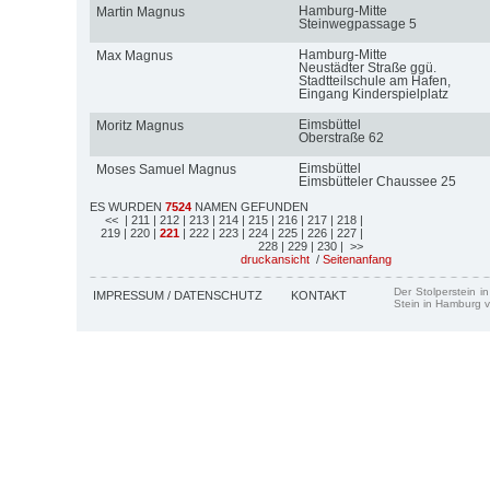
Hamburg-Mitte
Martin Magnus
Steinwegpassage 5
Hamburg-Mitte
Max Magnus
Neustädter Straße ggü.
Stadtteilschule am Hafen,
Eingang Kinderspielplatz
Eimsbüttel
Moritz Magnus
Oberstraße 62
Eimsbüttel
Moses Samuel Magnus
Eimsbütteler Chaussee 25
ES WURDEN
7524
NAMEN GEFUNDEN
<<
| 211
| 212
| 213
| 214
| 215
| 216
| 217
| 218
|
219
| 220
|
221
| 222
| 223
| 224
| 225
| 226
| 227
|
228
| 229
| 230
| >>
druckansicht
/
Seitenanfang
Der Stolperstein i
IMPRESSUM / DATENSCHUTZ
KONTAKT
Stein in Hamburg v