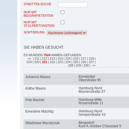
STADTTEILSUCHE
NUR MIT
BIOGRAFIETEXTEN
NUR MIT
STOLPERTONSTEIN
SORTIERUNG
SIE HABEN GESUCHT:
ES WURDEN
7524
NAMEN GEFUNDEN
<<
| 211
| 212
| 213
| 214
| 215
| 216
| 217
| 218
|
219
| 220
|
221
| 222
| 223
| 224
| 225
| 226
| 227
|
228
| 229
| 230
| >>
Eimsbüttel
Johanna Maass
Oberstraße 95
Hamburg-Nord
Käthe Maass
Blumenstraße 37
Hamburg-Mitte
Fritz Macher
Rosenstraße 11
Hamburg-Nord
Ernestine Mächtig
Semperstraße 43
Bergedorf
Wladislaw Maciejczyk
Kurt-A.-Körber-Chaussee 9