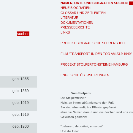
NAMEN, ORTE UND BIOGRAFIEN SUCHEN
NEUE BIOGRAFIEN
GLOSSAR UND ZEITLEISTEN
LITERATUR
DOKUMENTATIONEN
PRESSEBERICHTE
LINKS
PROJEKT BIOGRAFISCHE SPURENSUCHE
FILM "TRANSPORT IN DEN TOD AM 23.9.1940"
PROJEKT STOLPERTONSTEINE HAMBURG
ENGLISCHE ÜBERSETZUNGEN
geb. 1865
geb. 1869
Vom Stolpern
Die Stolpersteine?
geb. 1919
Nein, an ihnen stößt niemand den Fuß
Sie sind ebenerdig ins Pflaster gepflanzt
aber die Namen darauf und die Zeichen sind uns ins
geb. 1919
Gewissen gestanzt:
geb. 1900
"geboren, deportiert, ermordet"
Und die Orte: