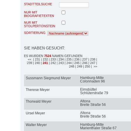
STADTTEILSUCHE
NUR MIT
BIOGRAFIETEXTEN
NUR MIT
STOLPERTONSTEIN
SORTIERUNG
SIE HABEN GESUCHT:
ES WURDEN
7524
NAMEN GEFUNDEN
<<
| 231
| 232
| 233
| 234
| 235
| 236
| 237
| 238
|
239
| 240
|
241
| 242
| 243
| 244
| 245
| 246
| 247
|
248
| 249
| 250
| >>
Hamburg-Mitte
Sussmann Siegmund Meyer
Colonnaden 96
Eimsbüttel
Therese Meyer
Schlüterstraße 79
Altona
Thorwald Meyer
Breite Straße 56
Altona
Ursel Meyer
Breite Straße 56
Hamburg-Mitte
Walter Meyer
Marienthaler Straße 67