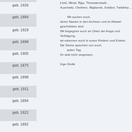
Łódź, Minsk, Riga, Theresienstadt,
geb. 1926
Auschwitz, Chelmno, Majdanek, Sobibor, Treblinka ..
geb. 1894
Wir suchen euch,
deren Namen in den Archiven und im Himmel
geschrieben sind.
geb. 1929
Wir begegnen euch an Orten der Angst und
Verfolgung,
wir erkennen euch in euren Kindern und Enkeln.
geb. 1898
Die Steine sprechen von euch,
jeden Tag.
geb. 1905
Ihr seid nicht vergessen.
Inge Grolle
geb. 1875
geb. 1898
geb. 1911
geb. 1894
geb. 1922
geb. 1892