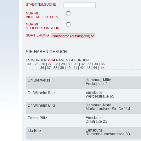
STADTTEILSUCHE
NUR MIT
BIOGRAFIETEXTEN
NUR MIT
STOLPERTONSTEIN
SORTIERUNG
SIE HABEN GESUCHT:
ES WURDEN
7524
NAMEN GEFUNDEN
<<
| 25
| 26
| 27
| 28
| 29
| 30
| 31
| 32
| 33
| 34
|
35
| 36
| 37
| 38
| 39
| 40
| 41
| 42
| 43
| 44
| >>
Hamburg-Mitte
Uri Bleiweiss
Enckeplatz 4
Eimsbüttel
Dr. Wilhelm Blitz
Werderstraße 65
Hamburg-Nord
Dr. Wilhelm Blitz
Maria-Louisen-Straße 114
Eimsbüttel
Emma Blitz
Dillstraße 21
Eimsbüttel
Ida Blitz
Rothenbaumchaussee 83