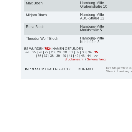
Hamburg-Mitte
Max Bloch
Grabenstraße 10
Hamburg-Mitte
Mirjam Bloch
ABC-Straße 12
Hamburg-Mitte
Rosa Bloch
Marktstraße 5
Hamburg-Mitte
Theodor Wolff Bloch
Kohlhöfen 8
ES WURDEN
7524
NAMEN GEFUNDEN
<<
| 25
| 26
| 27
| 28
| 29
| 30
| 31
| 32
| 33
| 34
|
35
| 36
| 37
| 38
| 39
| 40
| 41
| 42
| 43
| 44
| >>
druckansicht
/
Seitenanfang
Der Stolperstein i
IMPRESSUM / DATENSCHUTZ
KONTAKT
Stein in Hamburg v