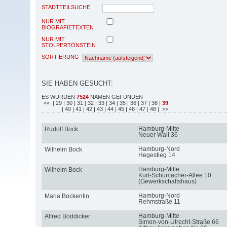
STADTTEILSUCHE
NUR MIT
BIOGRAFIETEXTEN
NUR MIT
STOLPERTONSTEIN
SORTIERUNG
SIE HABEN GESUCHT:
ES WURDEN
7524
NAMEN GEFUNDEN
<<
| 29
| 30
| 31
| 32
| 33
| 34
| 35
| 36
| 37
| 38
|
39
| 40
| 41
| 42
| 43
| 44
| 45
| 46
| 47
| 48
| >>
Hamburg-Mitte
Rudolf Bock
Neuer Wall 36
Hamburg-Nord
Wilhelm Bock
Hegestieg 14
Hamburg-Mitte
Wilhelm Bock
Kurt-Schumacher-Allee 10
(Gewerkschaftshaus)
Hamburg-Nord
Maria Bockentin
Rehmstraße 11
Hamburg-Mitte
Alfred Böddicker
Simon-von-Utrecht-Straße 66