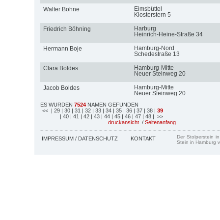
Eimsbüttel
Walter Bohne
Klosterstern 5
Harburg
Friedrich Böhning
Heinrich-Heine-Straße 34
Hamburg-Nord
Hermann Boje
Schedestraße 13
Hamburg-Mitte
Clara Boldes
Neuer Steinweg 20
Hamburg-Mitte
Jacob Boldes
Neuer Steinweg 20
ES WURDEN
7524
NAMEN GEFUNDEN
<<
| 29
| 30
| 31
| 32
| 33
| 34
| 35
| 36
| 37
| 38
|
39
| 40
| 41
| 42
| 43
| 44
| 45
| 46
| 47
| 48
| >>
druckansicht
/
Seitenanfang
Der Stolperstein i
IMPRESSUM / DATENSCHUTZ
KONTAKT
Stein in Hamburg v