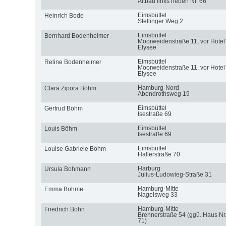
Altbau links neben Nr. 66
Eimsbüttel
Heinrich Bode
Stellinger Weg 2
Eimsbüttel
Bernhard Bodenheimer
Moorweidenstraße 11, vor Hotel
Elysee
Eimsbüttel
Reline Bodenheimer
Moorweidenstraße 11, vor Hotel
Elysee
Hamburg-Nord
Clara Zipora Böhm
Abendrothsweg 19
Eimsbüttel
Gertrud Böhm
Isestraße 69
Eimsbüttel
Louis Böhm
Isestraße 69
Eimsbüttel
Louise Gabriele Böhm
Hallerstraße 70
Harburg
Ursula Bohmann
Julius-Ludowieg-Straße 31
Hamburg-Mitte
Emma Böhme
Nagelsweg 33
Hamburg-Mitte
Friedrich Bohn
Brennerstraße 54 (ggü. Haus Nr
71)