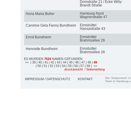
Domstraße 21 / Ecke Willy-
Brandt-Straße
Hamburg-Nord
Anna Maria Buller
Wagnerstraße 47
Eimsbüttel
Caroline Gela Fanny Bundheim
Hansastraße 43
Eimsbüttel
Ernst Bundheim
Brahmsallee 26
Eimsbüttel
Henriette Bundheim
Brahmsallee 26
ES WURDEN
7524
NAMEN GEFUNDEN
<<
| 39
| 40
| 41
| 42
| 43
| 44
| 45
| 46
| 47
| 48
|
49
| 50
| 51
| 52
| 53
| 54
| 55
| 56
| 57
| 58
| >>
druckansicht
/
Seitenanfang
Der Stolperstein i
IMPRESSUM / DATENSCHUTZ
KONTAKT
Stein in Hamburg v