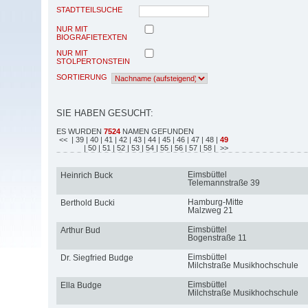
STADTTEILSUCHE
NUR MIT
BIOGRAFIETEXTEN
NUR MIT
STOLPERTONSTEIN
SORTIERUNG
SIE HABEN GESUCHT:
ES WURDEN
7524
NAMEN GEFUNDEN
<<
| 39
| 40
| 41
| 42
| 43
| 44
| 45
| 46
| 47
| 48
|
49
| 50
| 51
| 52
| 53
| 54
| 55
| 56
| 57
| 58
| >>
Eimsbüttel
Heinrich Buck
Telemannstraße 39
Hamburg-Mitte
Berthold Bucki
Malzweg 21
Eimsbüttel
Arthur Bud
Bogenstraße 11
Eimsbüttel
Dr. Siegfried Budge
Milchstraße Musikhochschule
Eimsbüttel
Ella Budge
Milchstraße Musikhochschule