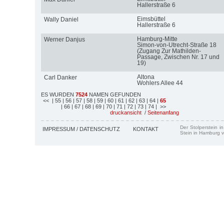
Hallerstraße 6
Eimsbüttel
Wally Daniel
Hallerstraße 6
Hamburg-Mitte
Werner Danjus
Simon-von-Utrecht-Straße 18
(Zugang Zur Mathilden-
Passage, Zwischen Nr. 17 und
19)
Altona
Carl Danker
Wohlers Allee 44
ES WURDEN
7524
NAMEN GEFUNDEN
<<
| 55
| 56
| 57
| 58
| 59
| 60
| 61
| 62
| 63
| 64
|
65
| 66
| 67
| 68
| 69
| 70
| 71
| 72
| 73
| 74
| >>
druckansicht
/
Seitenanfang
Der Stolperstein i
IMPRESSUM / DATENSCHUTZ
KONTAKT
Stein in Hamburg v