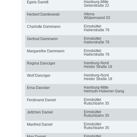
Hamburg-Mitte
Egele Damitt
Seilerstraße 22
Altona
Herbert Damkowski
Wülpensand 33
Eimsbüttel
Charlotte Dammann
Hallerstraße 76
Eimsbüttel
Gertrud Dammann
Hallerstraße 76
Eimsbüttel
Margarethe Dammann
Hallerstraße 76
Hamburg-Nord
Regina Danciger
Heider Straße 18
Hamburg-Nord
Wolf Danciger
Heider Straße 18
Hamburg-Mitte
Erna Dancker
Helmuth-Hübener-Gang
Eimsbüttel
Ferdinand Daniel
Rutschbahn 35
Eimsbüttel
Jettchen Daniel
Rutschbahn 35
Eimsbüttel
Manfred Daniel
Rutschbahn 35
Eimsbüttel
Max Daniel