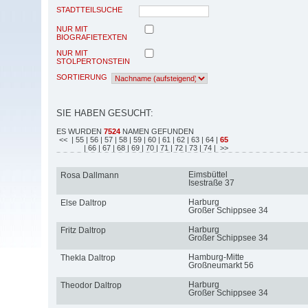
STADTTEILSUCHE
NUR MIT
BIOGRAFIETEXTEN
NUR MIT
STOLPERTONSTEIN
SORTIERUNG
SIE HABEN GESUCHT:
ES WURDEN
7524
NAMEN GEFUNDEN
<<
| 55
| 56
| 57
| 58
| 59
| 60
| 61
| 62
| 63
| 64
|
65
| 66
| 67
| 68
| 69
| 70
| 71
| 72
| 73
| 74
| >>
Eimsbüttel
Rosa Dallmann
Isestraße 37
Harburg
Else Daltrop
Großer Schippsee 34
Harburg
Fritz Daltrop
Großer Schippsee 34
Hamburg-Mitte
Thekla Daltrop
Großneumarkt 56
Harburg
Theodor Daltrop
Großer Schippsee 34