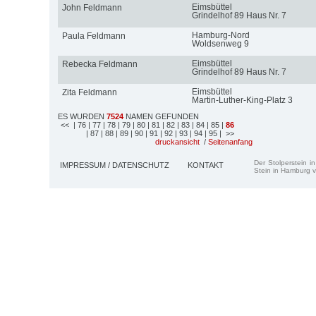
Eimsbüttel
John Feldmann
Grindelhof 89 Haus Nr. 7
Hamburg-Nord
Paula Feldmann
Woldsenweg 9
Eimsbüttel
Rebecka Feldmann
Grindelhof 89 Haus Nr. 7
Eimsbüttel
Zita Feldmann
Martin-Luther-King-Platz 3
ES WURDEN
7524
NAMEN GEFUNDEN
<<
| 76
| 77
| 78
| 79
| 80
| 81
| 82
| 83
| 84
| 85
|
86
| 87
| 88
| 89
| 90
| 91
| 92
| 93
| 94
| 95
| >>
druckansicht
/
Seitenanfang
Der Stolperstein i
IMPRESSUM / DATENSCHUTZ
KONTAKT
Stein in Hamburg v