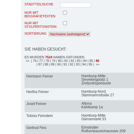
STADTTEILSUCHE
NUR MIT
BIOGRAFIETEXTEN
NUR MIT
STOLPERTONSTEIN
SORTIERUNG
SIE HABEN GESUCHT:
ES WURDEN
7524
NAMEN GEFUNDEN
<<
| 76
| 77
| 78
| 79
| 80
| 81
| 82
| 83
| 84
| 85
|
86
| 87
| 88
| 89
| 90
| 91
| 92
| 93
| 94
| 95
| >>
Hamburg-Mitte
Hermann Feiner
Sievekingplatz 1
Ziviljustizgebäude
Hamburg-Nord
Hertha Feiner
Stammannstraße 27
Altona
Josef Feiner
Kahlkamp 1a
Hamburg-Mitte
Tobias Feinstein
Gänsemarkt 33
Eimsbüttel
Gertrud Feis
Rothenbaumchaussee 209