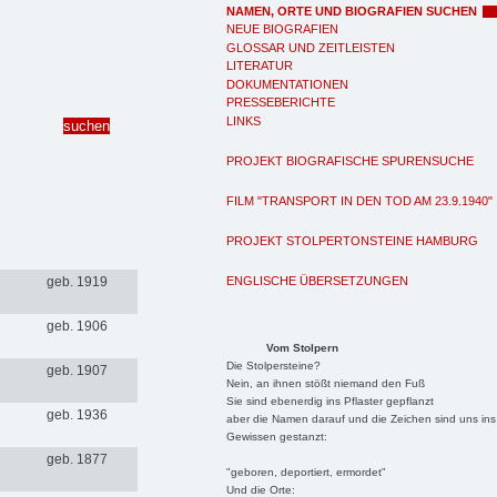
NAMEN, ORTE UND BIOGRAFIEN SUCHEN
NEUE BIOGRAFIEN
GLOSSAR UND ZEITLEISTEN
LITERATUR
DOKUMENTATIONEN
PRESSEBERICHTE
LINKS
PROJEKT BIOGRAFISCHE SPURENSUCHE
FILM "TRANSPORT IN DEN TOD AM 23.9.1940"
PROJEKT STOLPERTONSTEINE HAMBURG
ENGLISCHE ÜBERSETZUNGEN
geb. 1919
geb. 1906
Vom Stolpern
Die Stolpersteine?
geb. 1907
Nein, an ihnen stößt niemand den Fuß
Sie sind ebenerdig ins Pflaster gepflanzt
geb. 1936
aber die Namen darauf und die Zeichen sind uns ins
Gewissen gestanzt:
geb. 1877
"geboren, deportiert, ermordet"
Und die Orte: