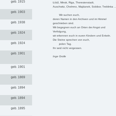
geb. 1915
Łódź, Minsk, Riga, Theresienstadt,
Auschwitz, Chelmno, Majdanek, Sobibor, Treblinka ..
geb. 1903
Wir suchen euch,
deren Namen in den Archiven und im Himmel
geb. 1938
geschrieben sind.
Wir begegnen euch an Orten der Angst und
Verfolgung,
geb. 1924
wir erkennen euch in euren Kindern und Enkeln.
Die Steine sprechen von euch,
geb. 1924
jeden Tag.
Ihr seid nicht vergessen.
geb. 1901
Inge Grolle
geb. 1901
geb. 1869
geb. 1894
geb. 1894
geb. 1895