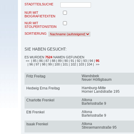
STADTTEILSUCHE
NUR MIT
BIOGRAFIETEXTEN
NUR MIT
STOLPERTONSTEIN
SORTIERUNG
SIE HABEN GESUCHT:
ES WURDEN
7524
NAMEN GEFUNDEN
<<
| 85
| 86
| 87
| 88
| 89
| 90
| 91
| 92
| 93
| 94
|
95
| 96
| 97
| 98
| 99
| 100
| 101
| 102
| 103
| 104
| >>
Wandsbek
Fritz Freitag
Neuer Höltigbaum
Hamburg-Mitte
Hedwig Erna Freitag
Horner Landstraße 195
Altona
Charlotte Frenkel
Bartelsstraße 9
Altona
Etti Frenkel
Bartelsstraße 9
Altona
Isaak Frenkel
Stresemannstraße 95