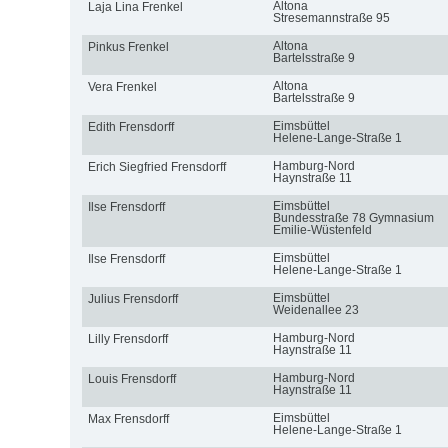
Altona
Laja Lina Frenkel
Stresemannstraße 95
Altona
Pinkus Frenkel
Bartelsstraße 9
Altona
Vera Frenkel
Bartelsstraße 9
Eimsbüttel
Edith Frensdorff
Helene-Lange-Straße 1
Hamburg-Nord
Erich Siegfried Frensdorff
Haynstraße 11
Eimsbüttel
Ilse Frensdorff
Bundesstraße 78 Gymnasium
Emilie-Wüstenfeld
Eimsbüttel
Ilse Frensdorff
Helene-Lange-Straße 1
Eimsbüttel
Julius Frensdorff
Weidenallee 23
Hamburg-Nord
Lilly Frensdorff
Haynstraße 11
Hamburg-Nord
Louis Frensdorff
Haynstraße 11
Eimsbüttel
Max Frensdorff
Helene-Lange-Straße 1