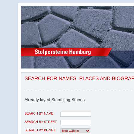
SEARCH FOR NAMES, PLACES AND BIOGRA
Already layed Stumbling Stones
SEARCH BY NAME
SEARCH BY STREET
SEARCH BY BEZIRK