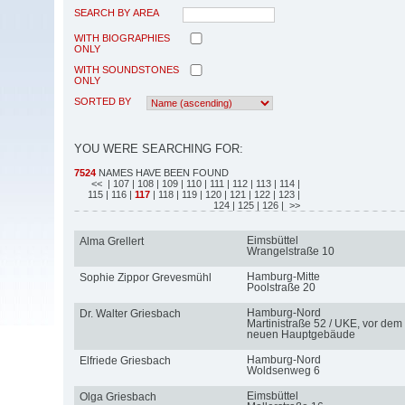
SEARCH BY AREA
WITH BIOGRAPHIES
ONLY
WITH SOUNDSTONES
ONLY
SORTED BY
YOU WERE SEARCHING FOR:
7524
NAMES HAVE BEEN FOUND
<<
| 107
| 108
| 109
| 110
| 111
| 112
| 113
| 114
|
115
| 116
|
117
| 118
| 119
| 120
| 121
| 122
| 123
|
124
| 125
| 126
| >>
Eimsbüttel
Alma Grellert
Wrangelstraße 10
Hamburg-Mitte
Sophie Zippor Grevesmühl
Poolstraße 20
Hamburg-Nord
Dr. Walter Griesbach
Martinistraße 52 / UKE, vor dem
neuen Hauptgebäude
Hamburg-Nord
Elfriede Griesbach
Woldsenweg 6
Eimsbüttel
Olga Griesbach