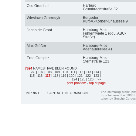
Harburg
Otto Gromball
Grumbrechtstraße 32
Bergedorf
Wieslawa Gromczyk
Kurt-A.-Körber-Chaussee 9
Hamburg-Mitte
Jacob de Groot
Fuhlentwiete 1 (ggü. ABC-
Straße)
Hamburg-Mitte
Max Größer
Adenauerallee 41
Hamburg-Mitte
Erna Grospitz
Sternstraße 123
7524
NAMES HAVE BEEN FOUND
<<
| 107
| 108
| 109
| 110
| 111
| 112
| 113
| 114
|
115
| 116
|
117
| 118
| 119
| 120
| 121
| 122
| 123
|
124
| 125
| 126
| >>
print preview
/
top of page
The stumbling stone pi
IMPRINT
CONTACT INFORMATION
thus became the 1000th
taken by Gesche Cordes