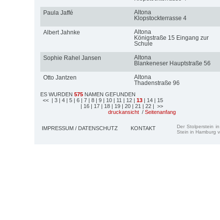
Altona
Paula Jaffé
Klopstockterrasse 4
Altona
Albert Jahnke
Königstraße 15 Eingang zur
Schule
Altona
Sophie Rahel Jansen
Blankeneser Hauptstraße 56
Altona
Otto Jantzen
Thadenstraße 96
ES WURDEN
575
NAMEN GEFUNDEN
<<
| 3
| 4
| 5
| 6
| 7
| 8
| 9
| 10
| 11
| 12
|
13
| 14
| 15
| 16
| 17
| 18
| 19
| 20
| 21
| 22
| >>
druckansicht
/
Seitenanfang
Der Stolperstein i
IMPRESSUM / DATENSCHUTZ
KONTAKT
Stein in Hamburg v