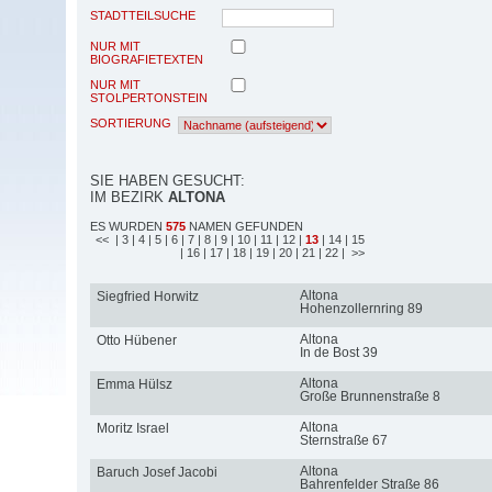
STADTTEILSUCHE
NUR MIT
BIOGRAFIETEXTEN
NUR MIT
STOLPERTONSTEIN
SORTIERUNG
SIE HABEN GESUCHT:
IM BEZIRK
ALTONA
ES WURDEN
575
NAMEN GEFUNDEN
<<
| 3
| 4
| 5
| 6
| 7
| 8
| 9
| 10
| 11
| 12
|
13
| 14
| 15
| 16
| 17
| 18
| 19
| 20
| 21
| 22
| >>
Altona
Siegfried Horwitz
Hohenzollernring 89
Altona
Otto Hübener
In de Bost 39
Altona
Emma Hülsz
Große Brunnenstraße 8
Altona
Moritz Israel
Sternstraße 67
Altona
Baruch Josef Jacobi
Bahrenfelder Straße 86