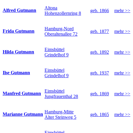
Altona
Alfred Gutmann
geb. 1866
mehr >>
Hohenzollernring 8
Hamburg-Nord
Frida Gutmann
geb. 1877
mehr >>
Oberaltenallee 72
Eimsbüttel
Hilda Gutmann
geb. 1892
mehr >>
Grindelhof 9
Eimsbüttel
Ilse Gutmann
geb. 1937
mehr >>
Grindelhof 9
Eimsbüttel
Manfred Gutmann
geb. 1869
mehr >>
Jungfrauenthal 28
Hamburg-Mitte
Marianne Gutmann
geb. 1865
mehr >>
Alter Steinweg 5
Eimsbüttel