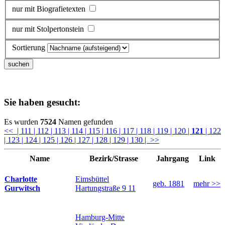
nur mit Biografietexten
nur mit Stolpertonstein
Sortierung
Sie haben gesucht:
Es wurden
7524
Namen gefunden
<<
| 111
| 112
| 113
| 114
| 115
| 116
| 117
| 118
| 119
| 120
|
121
| 122
| 123
| 124
| 125
| 126
| 127
| 128
| 129
| 130
| >>
Name
Bezirk/Strasse
Jahrgang
Link
Eimsbüttel
Charlotte
geb. 1881
mehr >>
Hartungstraße 9 11
Gurwitsch
Hamburg-Mitte