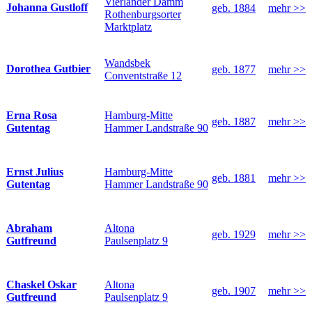
Vierländer Damm
Johanna Gustloff
geb. 1884
mehr >>
Rothenburgsorter
Marktplatz
Wandsbek
Dorothea Gutbier
geb. 1877
mehr >>
Conventstraße 12
Hamburg-Mitte
Erna Rosa
geb. 1887
mehr >>
Hammer Landstraße 90
Gutentag
Hamburg-Mitte
Ernst Julius
geb. 1881
mehr >>
Hammer Landstraße 90
Gutentag
Altona
Abraham
geb. 1929
mehr >>
Paulsenplatz 9
Gutfreund
Altona
Chaskel Oskar
geb. 1907
mehr >>
Paulsenplatz 9
Gutfreund