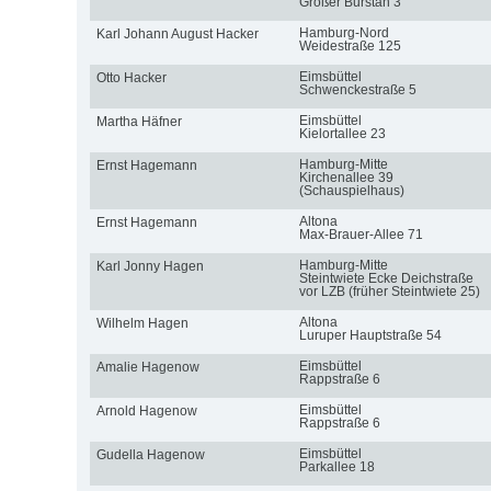
Großer Burstah 3
Hamburg-Nord
Karl Johann August Hacker
Weidestraße 125
Eimsbüttel
Otto Hacker
Schwenckestraße 5
Eimsbüttel
Martha Häfner
Kielortallee 23
Hamburg-Mitte
Ernst Hagemann
Kirchenallee 39
(Schauspielhaus)
Altona
Ernst Hagemann
Max-Brauer-Allee 71
Hamburg-Mitte
Karl Jonny Hagen
Steintwiete Ecke Deichstraße
vor LZB (früher Steintwiete 25)
Altona
Wilhelm Hagen
Luruper Hauptstraße 54
Eimsbüttel
Amalie Hagenow
Rappstraße 6
Eimsbüttel
Arnold Hagenow
Rappstraße 6
Eimsbüttel
Gudella Hagenow
Parkallee 18