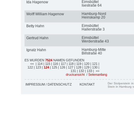
Eimsbüttel
Ida Hagenow
Isestraße 64
Hamburg-Nord
Wolff William Hagenow
Heinskamp 20
Eimsbüttel
Betty Hahn
Hallerstraße 3
Eimsbüttel
Gertrud Hahn
Werderstraße 43
Hamburg-Mitte
Ignatz Hahn
Billstraße 40
ES WURDEN
7524
NAMEN GEFUNDEN
<<
| 114
| 115
| 116
| 117
| 118
| 119
| 120
| 121
|
122
| 123
|
124
| 125
| 126
| 127
| 128
| 129
| 130
|
131
| 132
| 133
| >>
druckansicht
/
Seitenanfang
Der Stolperstein i
IMPRESSUM / DATENSCHUTZ
KONTAKT
Stein in Hamburg v