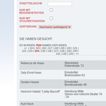
STADTTEILSUCHE
NUR MIT
BIOGRAFIETEXTEN
NUR MIT
STOLPERTONSTEIN
SORTIERUNG
SIE HABEN GESUCHT:
ES WURDEN
7524
NAMEN GEFUNDEN
<<
| 114
| 115
| 116
| 117
| 118
| 119
| 120
| 121
|
122
| 123
|
124
| 125
| 126
| 127
| 128
| 129
| 130
|
131
| 132
| 133
| >>
Wandsbek
Rebecca de Haas
Rüterstraße 73
Eimsbüttel
Saly Ernst Haas
Brahmsallee 62
Eimsbüttel
Gustav Haase
Bundesstraße 48
Hamburg-Mitte
Heinrich Habitz "Liddy Bacroff"
Simon-von-Utrecht-Straße 76
-79
Hamburg-Mitte
Kurt Hach