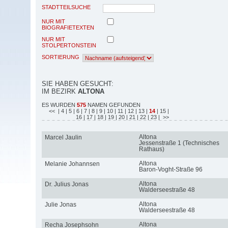
STADTTEILSUCHE
NUR MIT
BIOGRAFIETEXTEN
NUR MIT
STOLPERTONSTEIN
SORTIERUNG
SIE HABEN GESUCHT:
IM BEZIRK
ALTONA
ES WURDEN
575
NAMEN GEFUNDEN
<<
| 4
| 5
| 6
| 7
| 8
| 9
| 10
| 11
| 12
| 13
|
14
| 15
|
16
| 17
| 18
| 19
| 20
| 21
| 22
| 23
| >>
Altona
Marcel Jaulin
Jessenstraße 1 (Technisches
Rathaus)
Altona
Melanie Johannsen
Baron-Voght-Straße 96
Altona
Dr. Julius Jonas
Walderseestraße 48
Altona
Julie Jonas
Walderseestraße 48
Altona
Recha Josephsohn