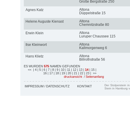
Große Bergstraße 250
Altona
Agnes Katz
Düppelstraße 15
Altona
Helene Auguste Kienast
Chemnitzstraße 80
Altona
Erwin Klein
Luruper Chaussee 115
Altona
Ilse Kleinwort
Kallmorgenweg 6
Altona
Hans Klietz
Billrothstraße 56
ES WURDEN
575
NAMEN GEFUNDEN
<<
| 4
| 5
| 6
| 7
| 8
| 9
| 10
| 11
| 12
| 13
|
14
| 15
|
16
| 17
| 18
| 19
| 20
| 21
| 22
| 23
| >>
druckansicht
/
Seitenanfang
Der Stolperstein i
IMPRESSUM / DATENSCHUTZ
KONTAKT
Stein in Hamburg v