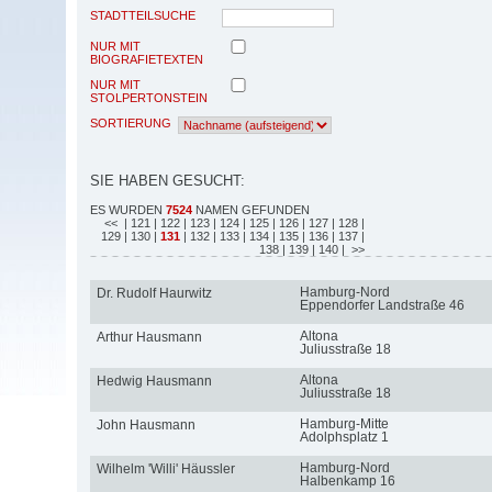
STADTTEILSUCHE
NUR MIT
BIOGRAFIETEXTEN
NUR MIT
STOLPERTONSTEIN
SORTIERUNG
SIE HABEN GESUCHT:
ES WURDEN
7524
NAMEN GEFUNDEN
<<
| 121
| 122
| 123
| 124
| 125
| 126
| 127
| 128
|
129
| 130
|
131
| 132
| 133
| 134
| 135
| 136
| 137
|
138
| 139
| 140
| >>
Hamburg-Nord
Dr. Rudolf Haurwitz
Eppendorfer Landstraße 46
Altona
Arthur Hausmann
Juliusstraße 18
Altona
Hedwig Hausmann
Juliusstraße 18
Hamburg-Mitte
John Hausmann
Adolphsplatz 1
Hamburg-Nord
Wilhelm 'Willi' Häussler
Halbenkamp 16