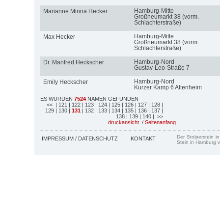
Hamburg-Mitte
Marianne Minna Hecker
Großneumarkt 38 (vorm.
Schlachterstraße)
Hamburg-Mitte
Max Hecker
Großneumarkt 38 (vorm.
Schlachterstraße)
Hamburg-Nord
Dr. Manfred Heckscher
Gustav-Leo-Straße 7
Hamburg-Nord
Emily Heckscher
Kurzer Kamp 6 Altenheim
ES WURDEN
7524
NAMEN GEFUNDEN
<<
| 121
| 122
| 123
| 124
| 125
| 126
| 127
| 128
|
129
| 130
|
131
| 132
| 133
| 134
| 135
| 136
| 137
|
138
| 139
| 140
| >>
druckansicht
/
Seitenanfang
Der Stolperstein i
IMPRESSUM / DATENSCHUTZ
KONTAKT
Stein in Hamburg v