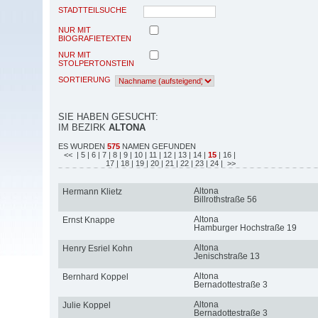
STADTTEILSUCHE
NUR MIT
BIOGRAFIETEXTEN
NUR MIT
STOLPERTONSTEIN
SORTIERUNG
SIE HABEN GESUCHT:
IM BEZIRK
ALTONA
ES WURDEN
575
NAMEN GEFUNDEN
<<
| 5
| 6
| 7
| 8
| 9
| 10
| 11
| 12
| 13
| 14
|
15
| 16
|
17
| 18
| 19
| 20
| 21
| 22
| 23
| 24
| >>
Altona
Hermann Klietz
Billrothstraße 56
Altona
Ernst Knappe
Hamburger Hochstraße 19
Altona
Henry Esriel Kohn
Jenischstraße 13
Altona
Bernhard Koppel
Bernadottestraße 3
Altona
Julie Koppel
Bernadottestraße 3