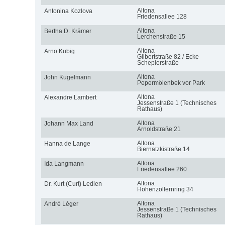
Altona
Antonina Kozlova
Friedensallee 128
Altona
Bertha D. Krämer
Lerchenstraße 15
Altona
Arno Kubig
Gilbertstraße 82 / Ecke
Scheplerstraße
Altona
John Kugelmann
Pepermölenbek vor Park
Altona
Alexandre Lambert
Jessenstraße 1 (Technisches
Rathaus)
Altona
Johann Max Land
Arnoldstraße 21
Altona
Hanna de Lange
Biernatzkistraße 14
Altona
Ida Langmann
Friedensallee 260
Altona
Dr. Kurt (Curt) Ledien
Hohenzollernring 34
Altona
André Léger
Jessenstraße 1 (Technisches
Rathaus)