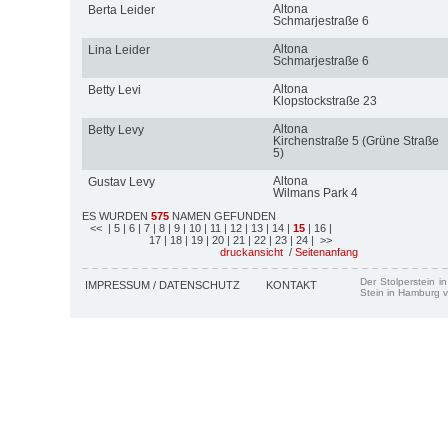
Altona
Berta Leider
Schmarjestraße 6
Altona
Lina Leider
Schmarjestraße 6
Altona
Betty Levi
Klopstockstraße 23
Altona
Betty Levy
Kirchenstraße 5 (Grüne Straße
5)
Altona
Gustav Levy
Wilmans Park 4
ES WURDEN
575
NAMEN GEFUNDEN
<<
| 5
| 6
| 7
| 8
| 9
| 10
| 11
| 12
| 13
| 14
|
15
| 16
|
17
| 18
| 19
| 20
| 21
| 22
| 23
| 24
| >>
druckansicht
/
Seitenanfang
Der Stolperstein i
IMPRESSUM / DATENSCHUTZ
KONTAKT
Stein in Hamburg v